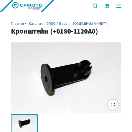
показать
показ
или
или
скрыть
скрыт
Главная
Каталог
CF500-A Basic
ВОЗДУШНЫЙ ФИЛЬТР
строку
мобил
Кронштейн (+0180-1120A0)
поиска
меню