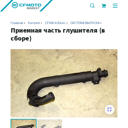
показать
показ
или
или
скрыть
скрыт
Главная
Каталог
CF500-A Basic
СИСТЕМА ВЫПУСКА
строку
мобил
Приемная часть глушителя (в
поиска
меню
сборе)