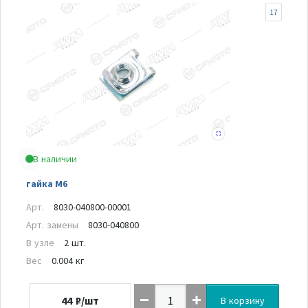
17
В наличии
гайка М6
Арт.
8030-040800-00001
Арт. замены
8030-040800
В узле
2 шт.
Вес
0.004 кг
44
₽/шт
В корзину