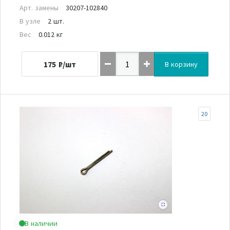
Арт. замены
30207-102840
В узле
2 шт.
Вес
0.012 кг
175
₽/шт
В корзину
20
В наличии