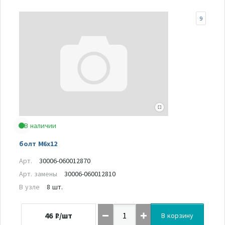
9
В наличии
болт М6х12
Арт.
30006-060012870
Арт. замены
30006-060012810
В узле
8 шт.
46
₽/шт
В корзину