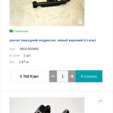
В наличии
рычаг передней подвески, левый верхний (сталь)
Арт.
9010-050400
В узле
1 шт.
Вес
1.87 кг
5 750
₽/шт
В корзину
23