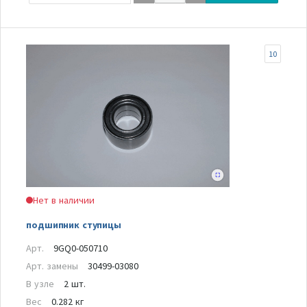
10
Нет в наличии
подшипник ступицы
Арт.
9GQ0-050710
Арт. замены
30499-03080
В узле
2 шт.
Вес
0.282 кг