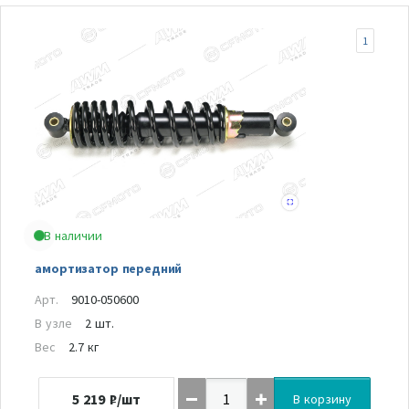
1
В наличии
амортизатор передний
Арт.
9010-050600
В узле
2 шт.
Вес
2.7 кг
5 219
₽/шт
В корзину