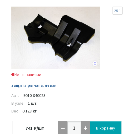
25-1
Нет в наличии
защита рычага, левая
Арт.
9010-040023
В узле
1 шт.
Вес
0.128 кг
741
₽/шт
В корзину