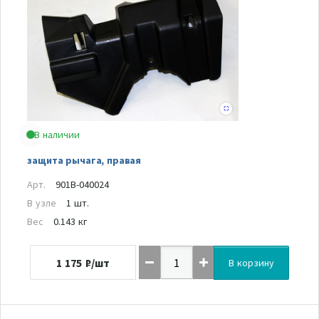
В наличии
защита рычага, правая
Арт.
901B-040024
В узле
1 шт.
Вес
0.143 кг
1 175
₽/шт
В корзину