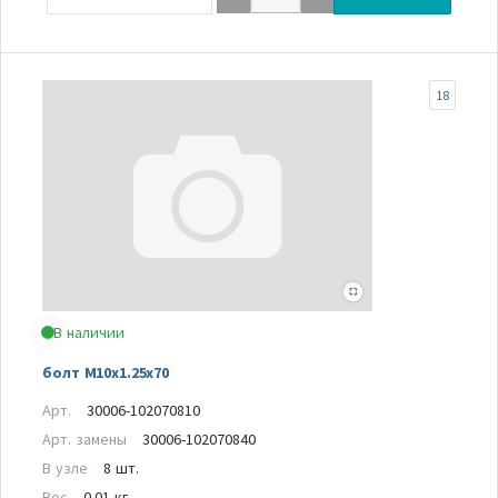
18
В наличии
болт M10x1.25x70
Арт.
30006-102070810
Арт. замены
30006-102070840
В узле
8 шт.
Вес
0.01 кг