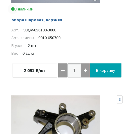
В наличии
опора шаровая, верхняя
Арт.
9DQV-056100-3000
Арт. замены
9010-050700
В узле
2 шт.
Вес
0.22 кг
2 091
₽/шт
В корзину
6