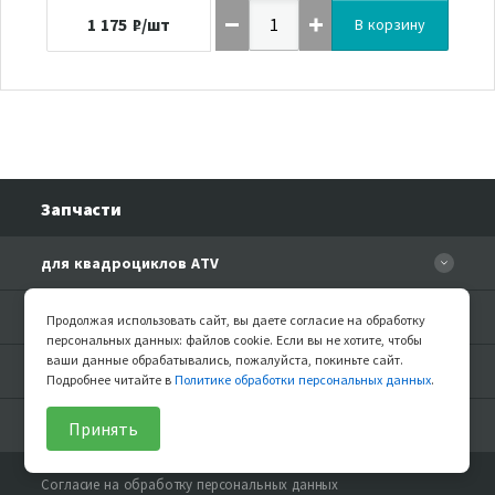
1 175
₽/шт
В корзину
Запчасти
для квадроциклов ATV
CFORCE 110 EFI
для Side-by-Side
Продолжая использовать сайт, вы даете согласие на обработку
CF500
персональных данных: файлов cookie. Если вы не хотите, чтобы
CF500-3
ваши данные обрабатывались, пожалуйста, покиньте сайт.
для мотоциклов
CF500-A Basic
Подробнее читайте в
Политике обработки персональных данных
.
CF625-Z6 EFI
CF500-A
CFMOTO 150-A Leader
Аксессуары
CF800-U8 EFI
Принять
CF500-2A
CFMOTO 150-C Leader
CFMOTO U8W EFI&EPS
CFMOTO X4 Basic
CFMOTO 150NK
Согласие на обработку персональных данных
UFORCE 1000 (U10) EPS