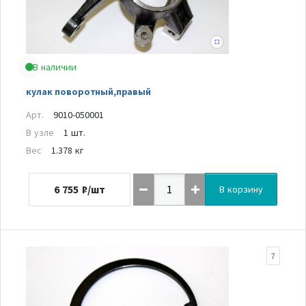
В наличии
кулак поворотный,правый
Арт.
9010-050001
В узле
1 шт.
Вес
1.378 кг
6 755
₽/шт
В корзину
7