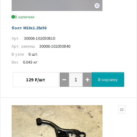
В наличии
болт M10x1.25x50
Арт.
30006-102050810
Арт. замены
30006-102050840
В узле
6 шт.
Вес
0.043 кг
129
₽/шт
В корзину
22