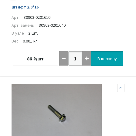
штифт 2.0*16
Арт.
30903-0201610
Арт. замены
30903-0201640
В узле
2 шт.
Вес
0.001 кг
86
₽/шт
В корзину
21