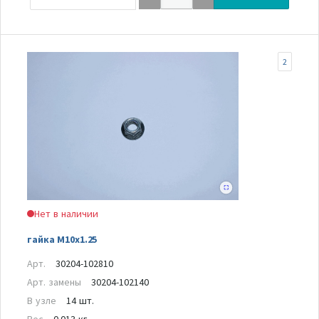
2
Нет в наличии
гайка M10x1.25
Арт.
30204-102810
Арт. замены
30204-102140
В узле
14 шт.
Вес
0.013 кг