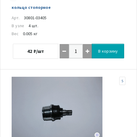
кольцо стопорное
Арт.
30801-03405
В узле
4 шт.
Вес
0.005 кг
42
₽/шт
В корзину
5