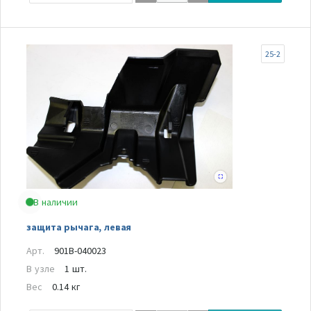
25-2
В наличии
защита рычага, левая
Арт.
901B-040023
В узле
1 шт.
Вес
0.14 кг