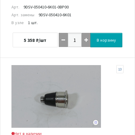
Арт.
9DSV-050410-6K01-0BP00
Арт. замены
9DSV-050410-6K01
В узле
1 шт.
5 358
₽/шт
В корзину
13
Нет в наличии