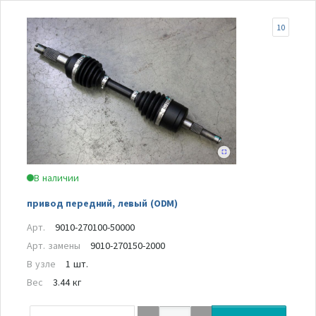
10
В наличии
привод передний, левый (ODM)
Арт.
9010-270100-50000
Арт. замены
9010-270150-2000
В узле
1 шт.
Вес
3.44 кг