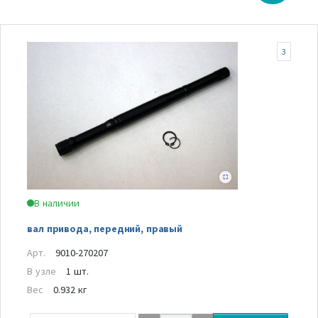
3
В наличии
вал привода, передний, правый
Арт.
9010-270207
В узле
1 шт.
Вес
0.932 кг