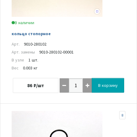
В наличии
кольцо стопорное
Арт.
9010-280102
Арт. замены
9010-280102-00001
В узле
1 шт.
Вес
0.003 кг
86
₽/шт
В корзину
8