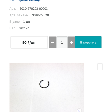
Арт.
9010-270203-00001
Арт. замены
9010-270203
В узле
1 шт.
Вес
0.02 кг
90
₽/шт
В корзину
7