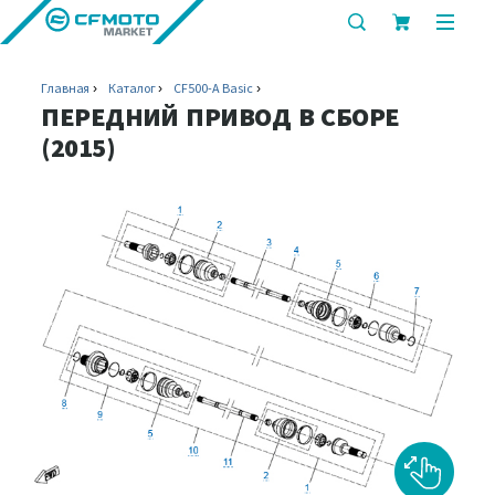
показать
показ
или
или
скрыть
скрыт
Главная
Каталог
CF500-A Basic
строку
мобил
ПЕРЕДНИЙ ПРИВОД В СБОРЕ
поиска
меню
(2015)