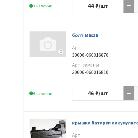
44
₽/шт
В наличии
болт M6x16
Арт.
30006-060016870
Арт. замены
30006-060016810
46
₽/шт
В наличии
крышка батареи аккумулят
Арт.