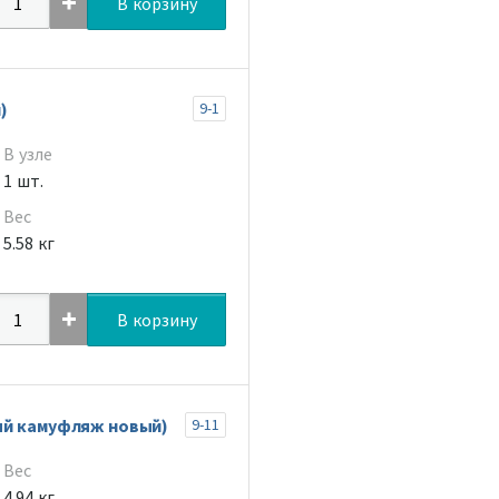
В корзину
)
9-1
В узле
1 шт.
Вес
5.58 кг
В корзину
ый камуфляж новый)
9-11
Вес
4.94 кг