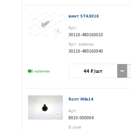
винт ST4.8X16
Арт.
30110-480160010
Арт. замены
30110-480160040
44
₽/шт
В наличии
болт М6х14
Арт.
8010-000004
В узле