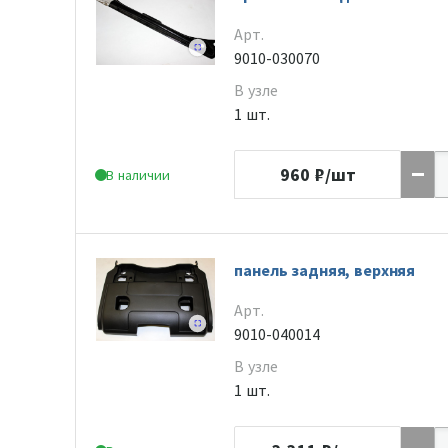
Арт.
9010-030070
В узле
1 шт.
960
₽/шт
В наличии
панель задняя, верхняя
Арт.
9010-040014
В узле
1 шт.