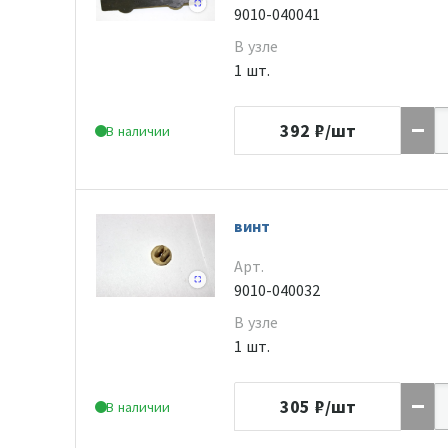
9010-040041
В узле
1 шт.
392
₽/шт
В наличии
винт
Арт.
9010-040032
В узле
1 шт.
305
₽/шт
В наличии