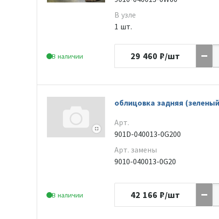
В узле
1 шт.
29 460
₽/шт
В наличии
облицовка задняя (зелены
Арт.
901D-040013-0G200
Арт. замены
9010-040013-0G20
42 166
₽/шт
В наличии