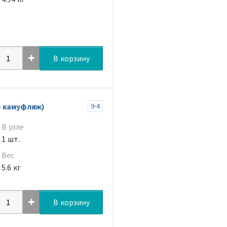
В корзину
й камуфляж)
9-4
В узле
1 шт.
Вес
5.6 кг
В корзину