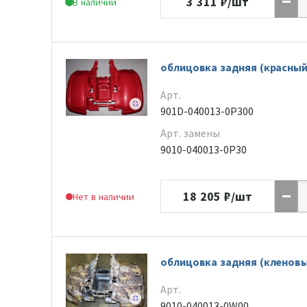
3 311
₽/шт
В наличии
облицовка задняя (красный
Арт.
901D-040013-0P300
Арт. замены
9010-040013-0P30
18 205
₽/шт
Нет в наличии
облицовка задняя (кленов
Арт.
9010-040013-0W00