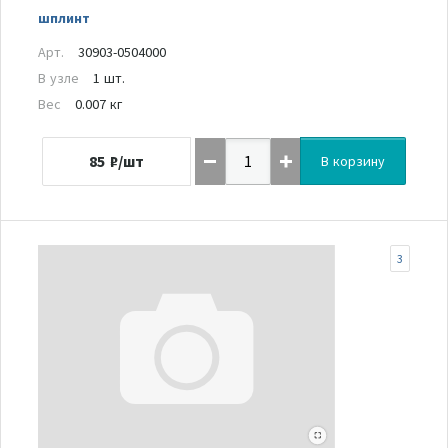
шплинт
Арт.
30903-0504000
В узле
1 шт.
Вес
0.007 кг
85
₽/шт
В корзину
3