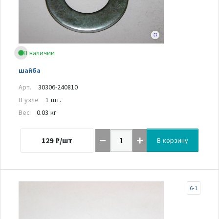
В наличии
шайба
Арт.
30306-240810
В узле
1 шт.
Вес
0.03 кг
129
₽/шт
В корзину
6-1