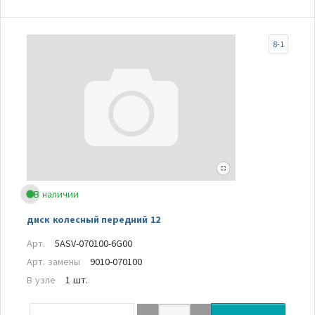
8-1
В наличии
диск колесный передний 12
Арт.
5ASV-070100-6G00
Арт. замены
9010-070100
В узле
1 шт.