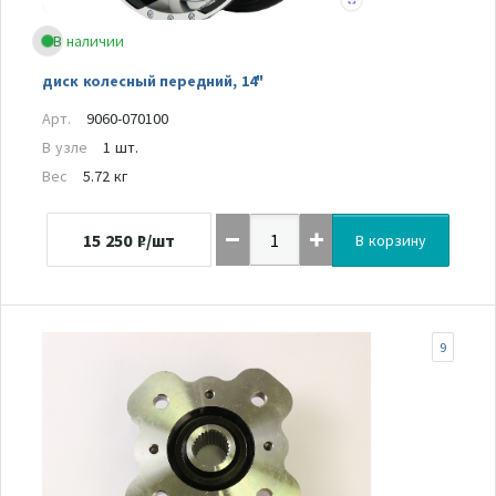
В наличии
диск колесный передний, 14"
Арт.
9060-070100
В узле
1 шт.
Вес
5.72 кг
15 250
₽/шт
В корзину
9