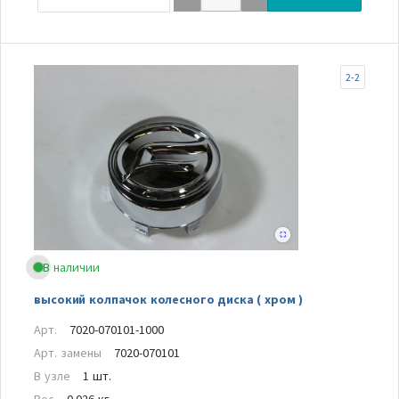
2-2
В наличии
высокий колпачок колесного диска ( хром )
Арт.
7020-070101-1000
Арт. замены
7020-070101
В узле
1 шт.
Вес
0.026 кг