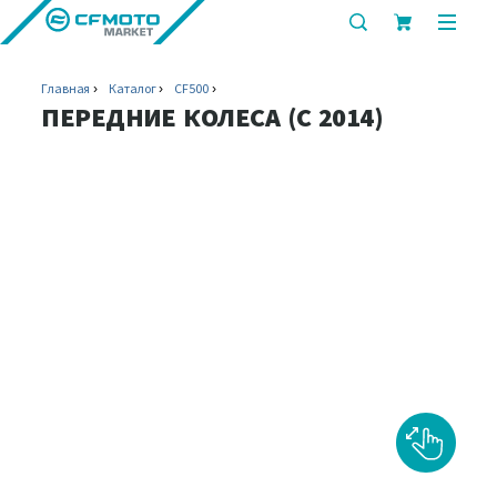
показать
показ
или
или
скрыть
скрыт
Главная
Каталог
CF500
строку
мобил
ПЕРЕДНИЕ КОЛЕСА (C 2014)
поиска
меню