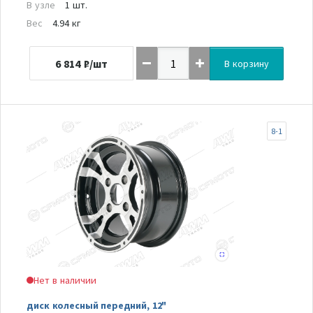
В узле
1 шт.
Вес
4.94 кг
6 814
₽/шт
В корзину
8-1
Нет в наличии
диск колесный передний, 12"