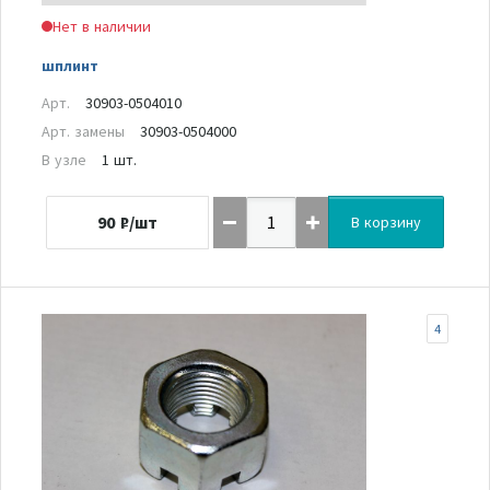
Нет в наличии
шплинт
Арт.
30903-0504010
Арт. замены
30903-0504000
В узле
1 шт.
90
₽/шт
В корзину
4