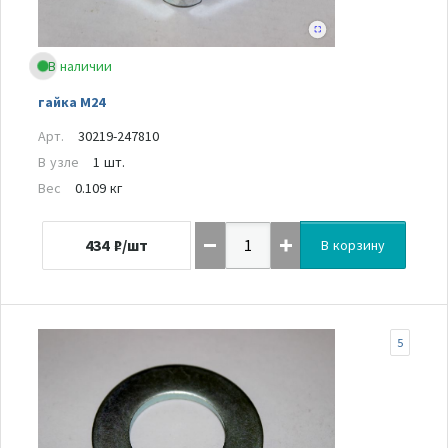
В наличии
гайка М24
Арт.
30219-247810
В узле
1 шт.
Вес
0.109 кг
434
₽/шт
В корзину
5