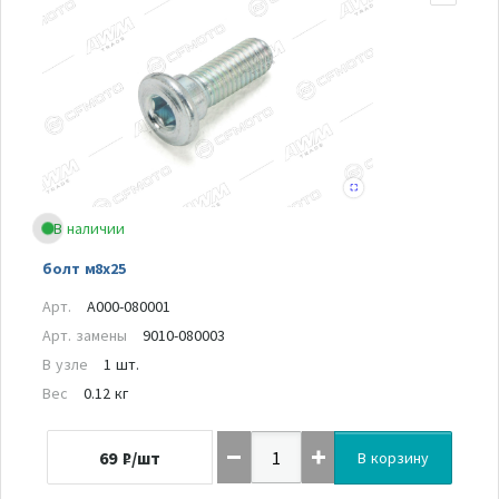
В наличии
болт м8х25
Арт.
A000-080001
Арт. замены
9010-080003
В узле
1 шт.
Вес
0.12 кг
69
₽/шт
В корзину