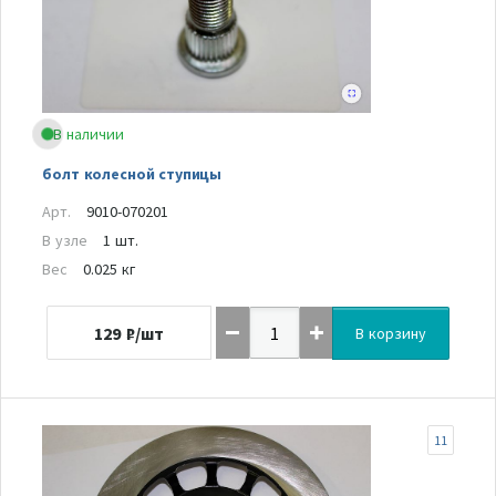
В наличии
болт колесной ступицы
Арт.
9010-070201
В узле
1 шт.
Вес
0.025 кг
129
₽/шт
В корзину
11