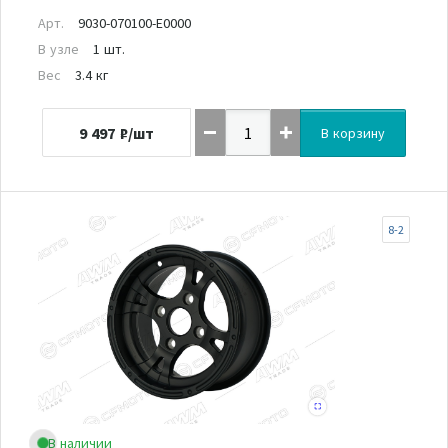
Арт.
9030-070100-E0000
В узле
1 шт.
Вес
3.4 кг
9 497
₽/шт
В корзину
8-2
В наличии