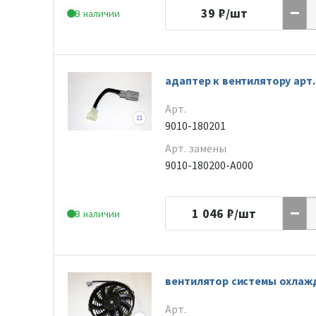
39
₽/шт
В наличии
адаптер к вентилятору арт. 
Арт.
9010-180201
Арт. замены
9010-180200-A000
1 046
₽/шт
В наличии
вентилятор системы охлажд
Арт.