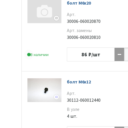
болт M6x20
Арт.
30006-060020870
Арт. замены
30006-060020810
86
₽/шт
В наличии
болт М6х12
Арт.
30112-060012440
В узле
4 шт.