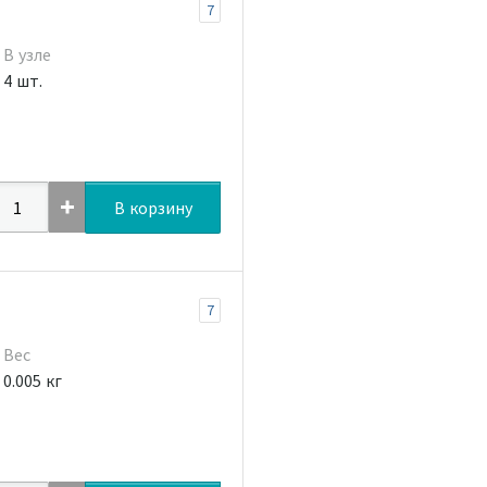
7
В узле
4 шт.
В корзину
7
Вес
0.005 кг