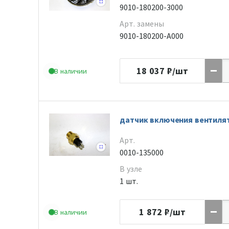
9010-180200-3000
Арт. замены
9010-180200-A000
18 037
₽/шт
В наличии
датчик включения вентиля
Арт.
0010-135000
В узле
1 шт.
1 872
₽/шт
В наличии