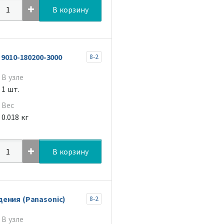
В корзину
9010-180200-3000
8-2
В узле
1 шт.
Вес
0.018 кг
В корзину
ения (Panasonic)
8-2
В узле