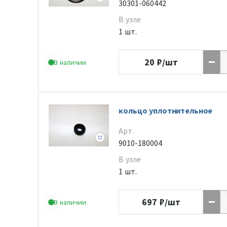
30301-060442
В узле
1 шт.
20
₽/шт
В наличии
кольцо уплотнительное
Арт.
9010-180004
В узле
1 шт.
697
₽/шт
В наличии