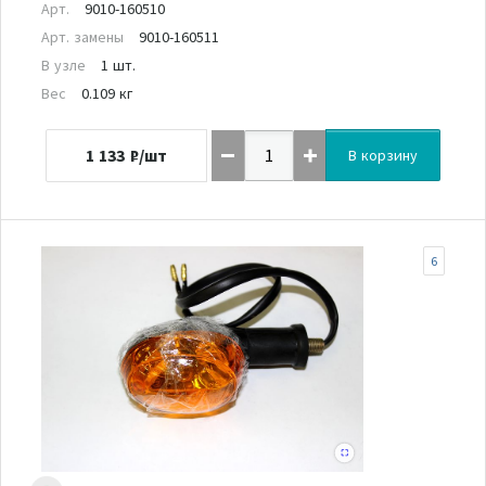
Арт.
9010-160510
Арт. замены
9010-160511
В узле
1 шт.
Вес
0.109 кг
1 133
₽/шт
В корзину
6