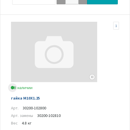
1
В наличии
гайка M10X1.25
Арт.
30200-102800
Арт. замены
30200-102810
Вес
4.8 кг