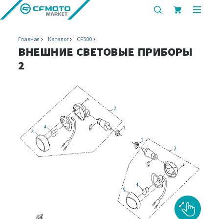
показать
показ
или
или
скрыть
скрыт
Главная
Каталог
CF500
строку
мобил
ВНЕШНИЕ СВЕТОВЫЕ ПРИБОРЫ
поиска
меню
2