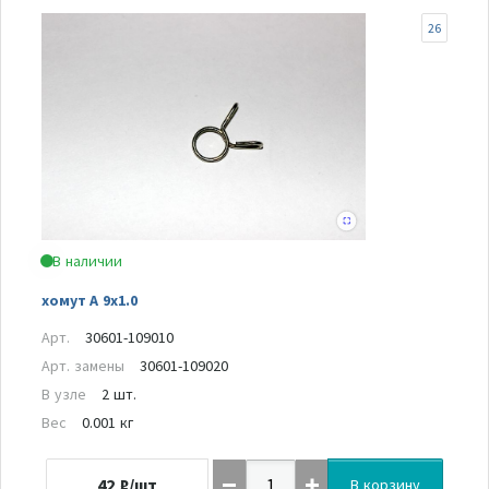
26
В наличии
хомут A 9x1.0
Арт.
30601-109010
Арт. замены
30601-109020
В узле
2 шт.
Вес
0.001 кг
42
₽/шт
В корзину