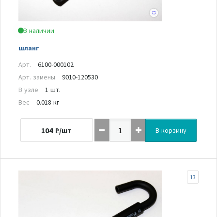
В наличии
шланг
Арт.
6100-000102
Арт. замены
9010-120530
В узле
1 шт.
Вес
0.018 кг
104
₽/шт
В корзину
13