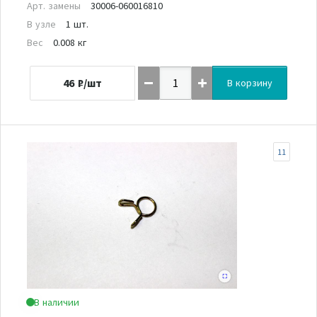
Арт. замены
30006-060016810
В узле
1 шт.
Вес
0.008 кг
46
₽/шт
В корзину
11
В наличии