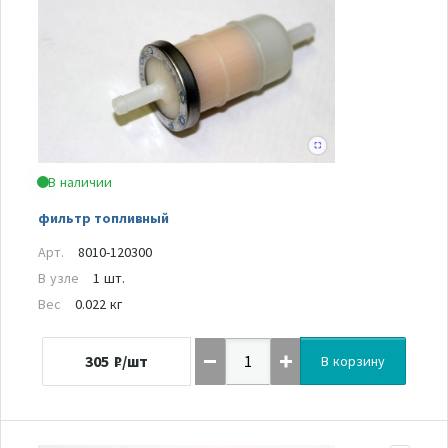
В наличии
фильтр топливный
Арт.
8010-120300
В узле
1 шт.
Вес
0.022 кг
305
₽/шт
В корзину