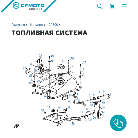
показать
показ
или
или
скрыть
скрыт
Главная
Каталог
CF500
строку
мобил
ТОПЛИВНАЯ СИСТЕМА
поиска
меню