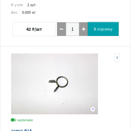
В узле
2 шт.
Вес
0.005 кг
42
₽/шт
В корзину
4
В наличии
хомут Ф14