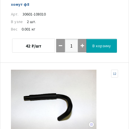
хомут ф8
Арт.
30601-108010
В узле
2 шт.
Вес
0.001 кг
42
₽/шт
В корзину
12