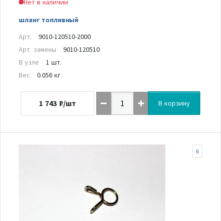
Нет в наличии
шланг топливный
Арт.
9010-120510-2000
Арт. замены
9010-120510
В узле
1 шт.
Вес
0.056 кг
1 743
₽/шт
В корзину
6