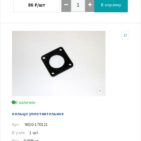
86
₽/шт
В корзину
17
В наличии
кольцо уплотнительное
Арт.
9010-170121
В узле
1 шт.
Вес
0.009 кг