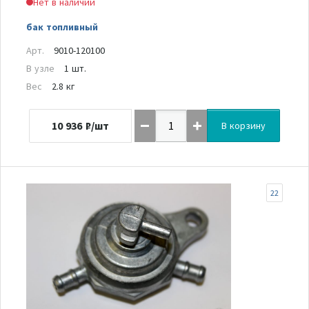
Нет в наличии
бак топливный
Арт.
9010-120100
В узле
1 шт.
Вес
2.8 кг
10 936
₽/шт
В корзину
22