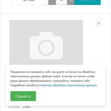
27
Продолжая использовать сайт, вы даете согласие на обработку
В наличии
персональных данных: файлов cookie. Если вы не хотите, чтобы
ваши данные обрабатывались, пожалуйста, покиньте сайт.
хомут ф7
Подробнее читайте в
Политике обработки персональных данных
.
Арт.
30601-107010
Принять
Арт. замены
30601-107030
В узле
2 шт.