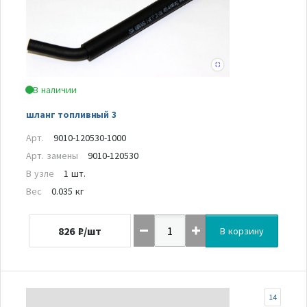
В наличии
шланг топливный 3
Арт.
9010-120530-1000
Арт. замены
9010-120530
В узле
1 шт.
Вес
0.035 кг
826
₽/шт
В корзину
14