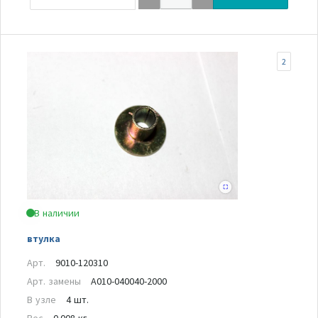
2
В наличии
втулка
Арт.
9010-120310
Арт. замены
A010-040040-2000
В узле
4 шт.
Вес
0.008 кг