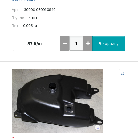
Арт.
30006-060010840
В узле
4 шт.
Вес
0.006 кг
57
₽/шт
В корзину
21