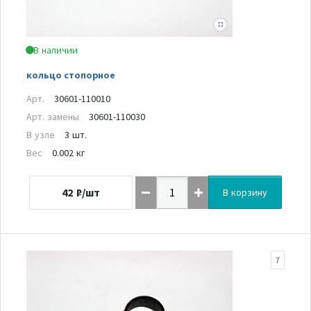
В наличии
кольцо стопорное
Арт.
30601-110010
Арт. замены
30601-110030
В узле
3 шт.
Вес
0.002 кг
42
₽/шт
В корзину
7