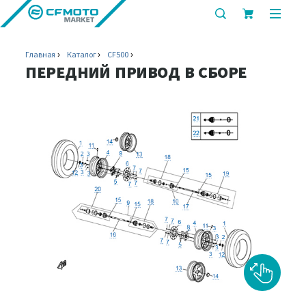
показать
показ
или
или
скрыть
скрыт
Главная
Каталог
CF500
строку
мобил
ПЕРЕДНИЙ ПРИВОД В СБОРЕ
поиска
меню