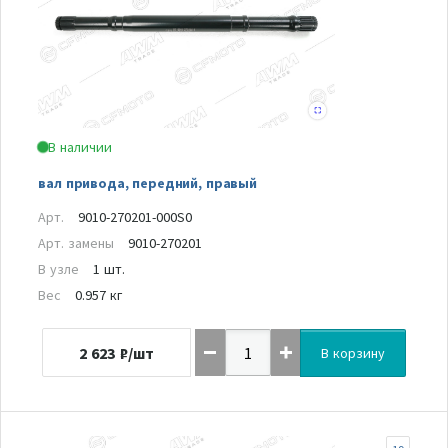
В наличии
вал привода, передний, правый
Арт.
9010-270201-000S0
Арт. замены
9010-270201
В узле
1 шт.
Вес
0.957 кг
2 623
₽/шт
В корзину