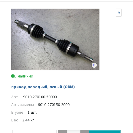
9
В наличии
привод передний, левый (ODM)
Арт.
9010-270100-50000
Арт. замены
9010-270150-2000
В узле
1 шт.
Вес
3.44 кг