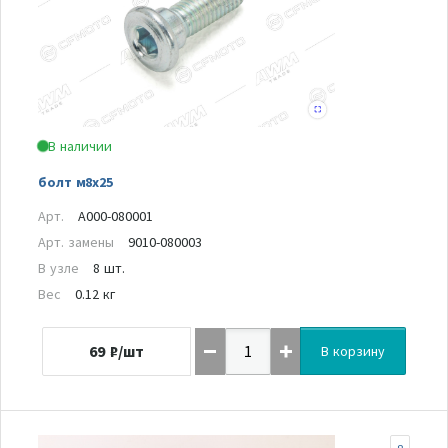
В наличии
болт м8х25
Арт.
A000-080001
Арт. замены
9010-080003
В узле
8 шт.
Вес
0.12 кг
69
₽/шт
В корзину