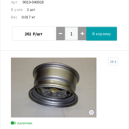
Арт.
9010-040028
В узле
2 шт.
Вес
0.017 кг
261
₽/шт
В корзину
13-1
В наличии