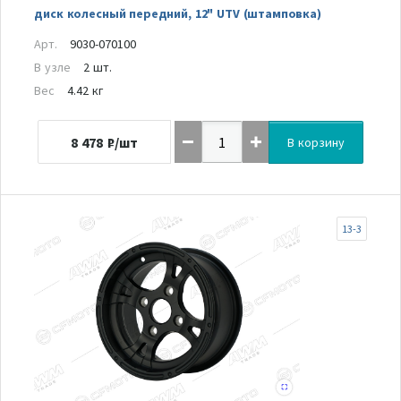
диск колесный передний, 12" UTV (штамповка)
Арт.
9030-070100
В узле
2 шт.
Вес
4.42 кг
8 478
₽/шт
В корзину
13-3