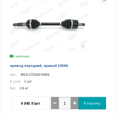
19
В наличии
привод передний, правый (ODM)
Арт.
9010-270200-50001
В узле
1 шт.
Вес
3.6 кг
9 045
₽/шт
В корзину