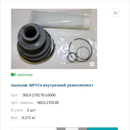
22
В наличии
пыльник ШРУСа внутренний ремкомплект
Арт.
9010-270170-10000
Арт. замены
9010-270140
В узле
2 шт.
Вес
0.273 кг