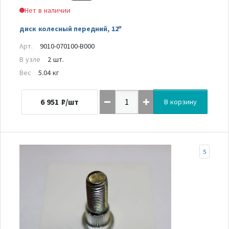
Нет в наличии
диск колесный передний, 12"
Арт.
9010-070100-B000
В узле
2 шт.
Вес
5.04 кг
6 951
₽/шт
В корзину
5