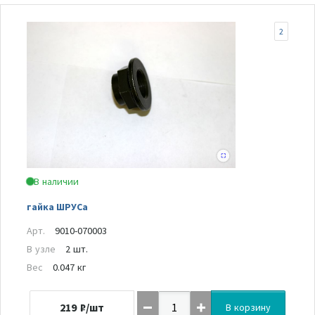
2
В наличии
гайка ШРУСа
Арт.
9010-070003
В узле
2 шт.
Вес
0.047 кг
219
₽/шт
В корзину