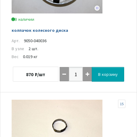
В наличии
колпачок колесного диска
Арт.
9050-040036
В узле
2 шт.
Вес
0.019 кг
870
₽/шт
В корзину
15