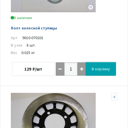
В наличии
болт колесной ступицы
Арт.
9010-070201
В узле
8 шт.
Вес
0.025 кг
129
₽/шт
В корзину
6