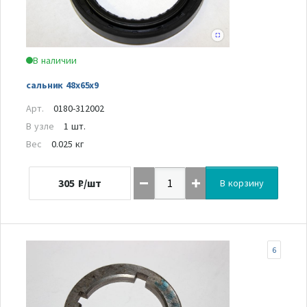
В наличии
сальник 48х65х9
Арт.
0180-312002
В узле
1 шт.
Вес
0.025 кг
305
₽/шт
В корзину
6