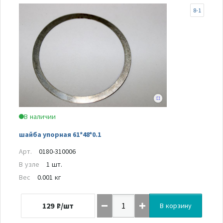
8-1
В наличии
шайба упорная 61*48*0.1
Арт.
0180-310006
В узле
1 шт.
Вес
0.001 кг
129
₽/шт
В корзину