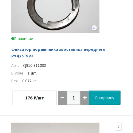
В наличии
фиксатор подшипника хвостовика переднего
редуктора
Арт.
Q810-311003
В узле
1 шт.
Вес
0.072 кг
176
₽/шт
В корзину
7