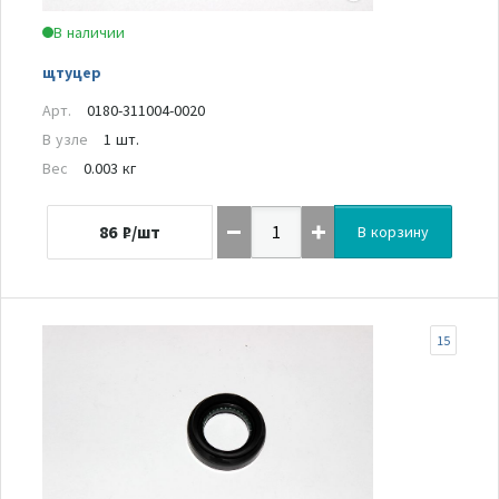
В наличии
щтуцер
Арт.
0180-311004-0020
В узле
1 шт.
Вес
0.003 кг
86
₽/шт
В корзину
15