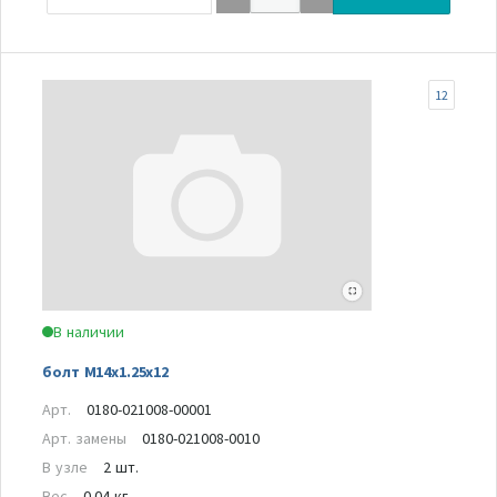
12
В наличии
болт M14x1.25x12
Арт.
0180-021008-00001
Арт. замены
0180-021008-0010
В узле
2 шт.
Вес
0.04 кг