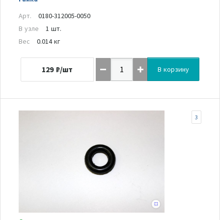
Арт.
0180-312005-0050
В узле
1 шт.
Вес
0.014 кг
129
₽/шт
В корзину
3