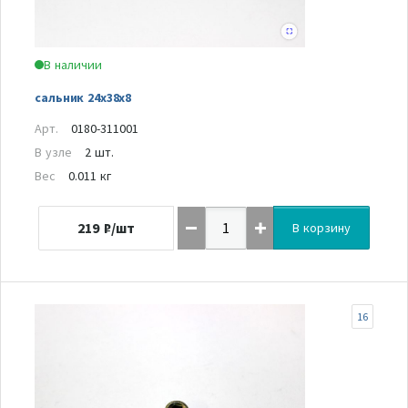
В наличии
сальник 24х38х8
Арт.
0180-311001
В узле
2 шт.
Вес
0.011 кг
219
₽/шт
В корзину
16