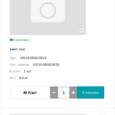
В наличии
винт оси
Арт.
30130-080010810
Арт. замены
30130-080010820
В узле
1 шт.
Вес
6.6 кг
46
₽/шт
В корзину