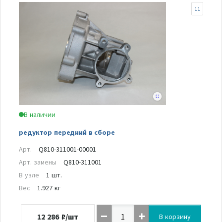
11
В наличии
редуктор передний в сборе
Арт.
Q810-311001-00001
Арт. замены
Q810-311001
В узле
1 шт.
Вес
1.927 кг
12 286
₽/шт
В корзину