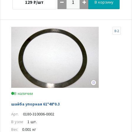
129
₽/шт
В корзину
8-2
В наличии
шайба упорная 61*48*0.3
Арт.
0180-310006-0002
В узле
1 шт.
Вес
0.001 кг