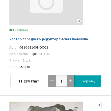
В наличии
картер переднего редуктора левая половина
Арт.
Q810-311001-00002
Арт. замены
Q810-311001
В узле
1 шт.
Вес
2.533 кг
11 284
₽/шт
В корзину
11