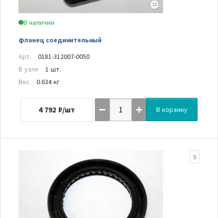
В наличии
фланец соединительный
Арт.
0181-312007-0050
В узле
1 шт.
Вес
0.634 кг
4 792
₽/шт
В корзину
5