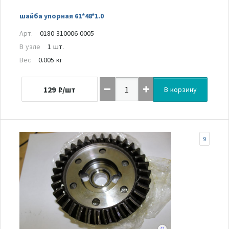
шайба упорная 61*48*1.0
Арт.
0180-310006-0005
В узле
1 шт.
Вес
0.005 кг
129
₽/шт
В корзину
9