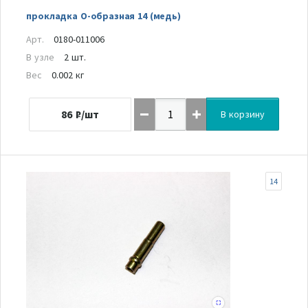
прокладка О-образная 14 (медь)
Арт.
0180-011006
В узле
2 шт.
Вес
0.002 кг
86
₽/шт
В корзину
14