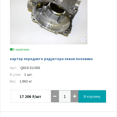
В наличии
картер переднего редуктора левая половина
Арт.
Q810-311001
В узле
1 шт.
Вес
1.863 кг
17 206
₽/шт
В корзину