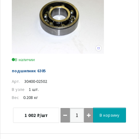
В наличии
подшипник 6305
Арт.
30400-02502
В узле
1 шт.
Вес
0.208 кг
1 002
₽/шт
В корзину