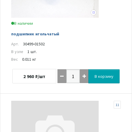
В наличии
подшипник игольчатый
Арт.
30499-01502
В узле
1 шт.
Вес
0.011 кг
2 960
₽/шт
В корзину
11