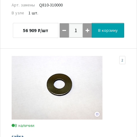
Арт. замены
Q810-310000
В узле
1 шт.
56 909
₽/шт
В корзину
2
В наличии
гайка