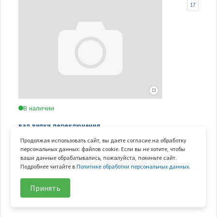
17
В наличии
вал вилки переключения
Продолжая использовать сайт, вы даете согласие на обработку
Арт.
0180-310002
персональных данных: файлов cookie. Если вы не хотите, чтобы
В узле
1 шт.
ваши данные обрабатывались, пожалуйста, покиньте сайт.
Вес
0.012 кг
Подробнее читайте в
Политике обработки персональных данных
.
Принять
175
₽/шт
В корзину