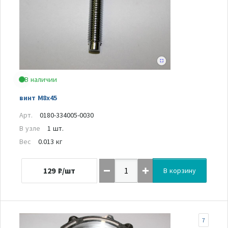
В наличии
винт М8х45
Арт.
0180-334005-0030
В узле
1 шт.
Вес
0.013 кг
129
₽/шт
В корзину
7