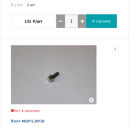
В узле
2 шт.
131
₽/шт
В корзину
3
Нет в наличии
болт M10×1.25×25