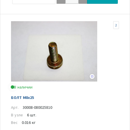
2
В наличии
БОЛТ M8x25
Арт.
30008-080025810
В узле
6 шт.
Вес
0.016 кг