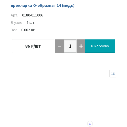
прокладка О-образная 14 (медь)
Арт.
0180-011006
В узле
2 шт.
Вес
0.002 кг
86
₽/шт
В корзину
16