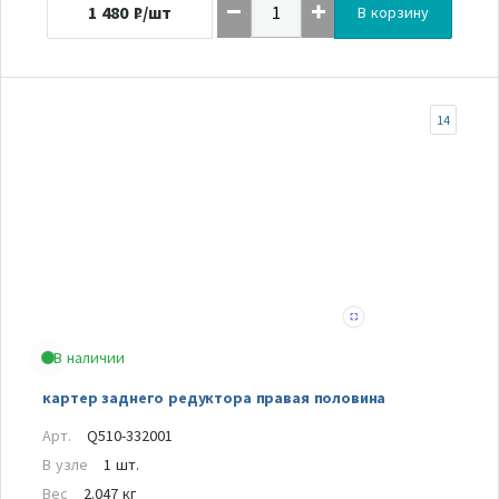
1 480
₽/шт
В корзину
14
В наличии
картер заднего редуктора правая половина
Арт.
Q510-332001
В узле
1 шт.
Вес
2.047 кг