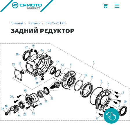
показ
или
скрыт
Главная
Каталог
CF625-Z6 EFI
мобил
ЗАДНИЙ РЕДУКТОР
меню