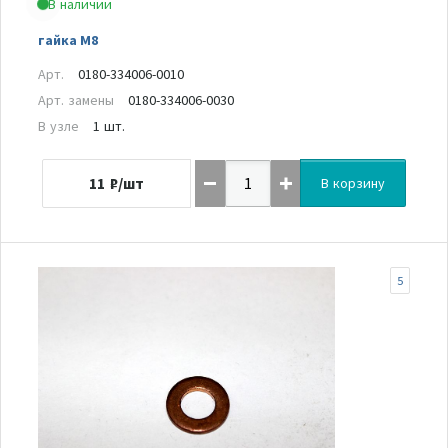
В наличии
гайка M8
Арт.
0180-334006-0010
Арт. замены
0180-334006-0030
В узле
1 шт.
11
₽/шт
В корзину
5