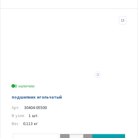
13
В наличии
подшипник игольчатый
Арт.
30404-05500
В узле
1 шт.
Вес
0.113 кг