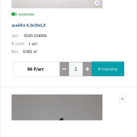
В наличии
шайба 8,2х15х1,5
Арт.
0180-334004
В узле
1 шт.
Вес
0.001 кг
86
₽/шт
В корзину
6