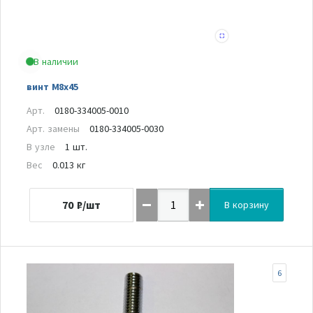
В наличии
винт М8х45
Арт.
0180-334005-0010
Арт. замены
0180-334005-0030
В узле
1 шт.
Вес
0.013 кг
70
₽/шт
В корзину
6