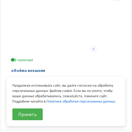
В наличии
обойма внешняя
Арт.
30403-01700
Продолжая использовать сайт, вы даете согласие на обработку
В узле
1 шт.
персональных данных: файлов cookie. Если вы не хотите, чтобы
Вес
0.053 кг
ваши данные обрабатывались, пожалуйста, покиньте сайт.
Подробнее читайте в
Политике обработки персональных данных
.
1 831
₽/шт
В корзину
Принять