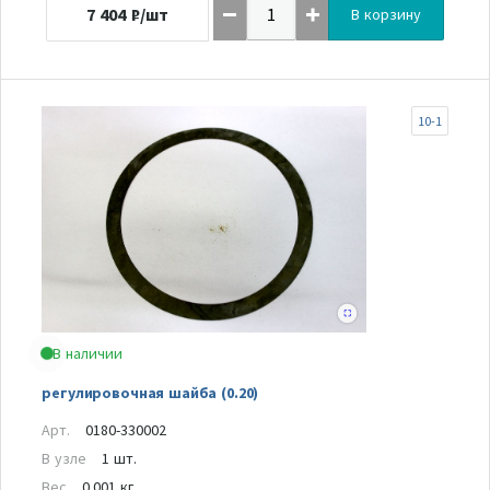
7 404
₽/шт
В корзину
10-1
В наличии
регулировочная шайба (0.20)
Арт.
0180-330002
В узле
1 шт.
Вес
0.001 кг