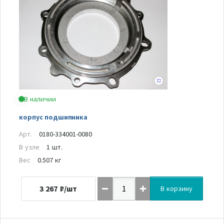
В наличии
корпус подшипника
Арт.
0180-334001-0080
В узле
1 шт.
Вес
0.507 кг
3 267
₽/шт
В корзину