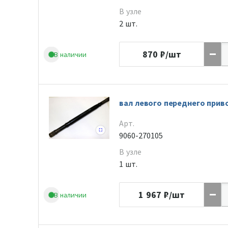
В узле
2 шт.
870
₽/шт
В наличии
вал левого переднего прив
Арт.
9060-270105
В узле
1 шт.
1 967
₽/шт
В наличии