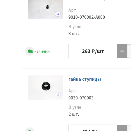
Арт.
9010-070002-A000
В узле
8 шт.
263
₽/шт
В наличии
гайка ступицы
Арт.
9030-070003
В узле
2 шт.