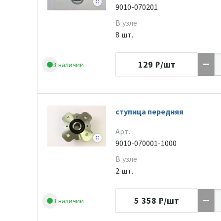
9010-070201
В узле
8 шт.
129
₽/шт
В наличии
ступица передняя
Арт.
9010-070001-1000
В узле
2 шт.
5 358
₽/шт
В наличии