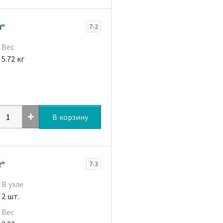
4"
7-2
Вес
5.72 кг
В корзину
2"
7-3
В узле
2 шт.
Вес