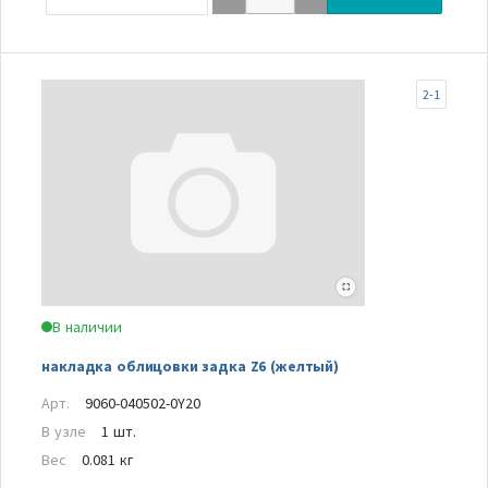
2-1
В наличии
накладка облицовки задка Z6 (желтый)
Арт.
9060-040502-0Y20
В узле
1 шт.
Вес
0.081 кг