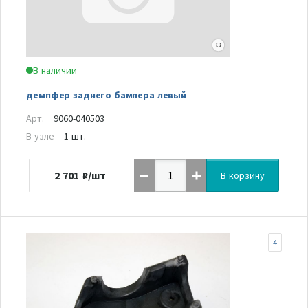
В наличии
демпфер заднего бампера левый
Арт.
9060-040503
В узле
1 шт.
2 701
₽/шт
В корзину
4