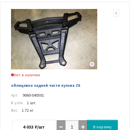
1
Нет в наличии
облицовка задней части кузова Z6
Арт.
9060-040501
В узле
1 шт.
Вес
1.72 кг
4 033
₽/шт
В корзину