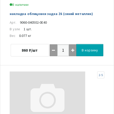
В наличии
накладка облицовки задка Z6 (синий металлик)
Арт.
9060-040502-0E40
В узле
1 шт.
Вес
0.077 кг
860
₽/шт
В корзину
2-5