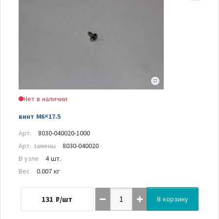
Нет в наличии
винт M6×17.5
Арт.
8030-040020-1000
Арт. замены
8030-040020
В узле
4 шт.
Вес
0.007 кг
131
₽/шт
В корзину