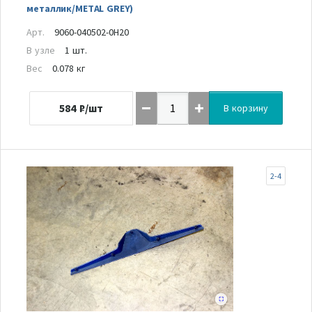
металлик/METAL GREY)
Арт.
9060-040502-0H20
В узле
1 шт.
Вес
0.078 кг
584
₽/шт
В корзину
2-4