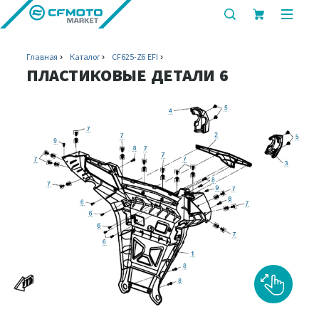
показать
показ
или
или
скрыть
скрыт
Главная
Каталог
CF625-Z6 EFI
строку
мобил
ПЛАСТИКОВЫЕ ДЕТАЛИ 6
поиска
меню