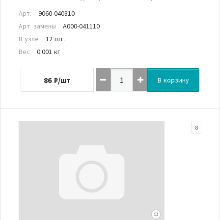
Арт.
9060-040310
Арт. замены
A000-041110
В узле
12 шт.
Вес
0.001 кг
86
₽/шт
В корзину
8