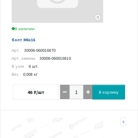
В наличии
болт M6x16
Арт.
30006-060016870
Арт. замены
30006-060016810
В узле
6 шт.
Вес
0.008 кг
46
₽/шт
В корзину
9