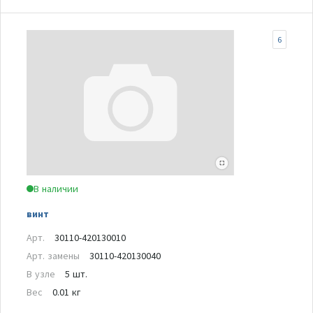
6
В наличии
винт
Арт.
30110-420130010
Арт. замены
30110-420130040
В узле
5 шт.
Вес
0.01 кг