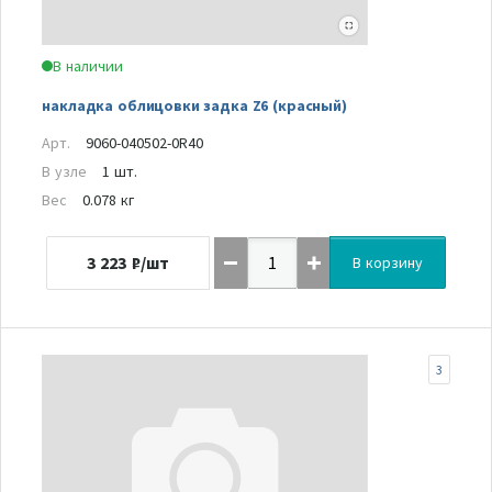
В наличии
накладка облицовки задка Z6 (красный)
Арт.
9060-040502-0R40
В узле
1 шт.
Вес
0.078 кг
3 223
₽/шт
В корзину
3