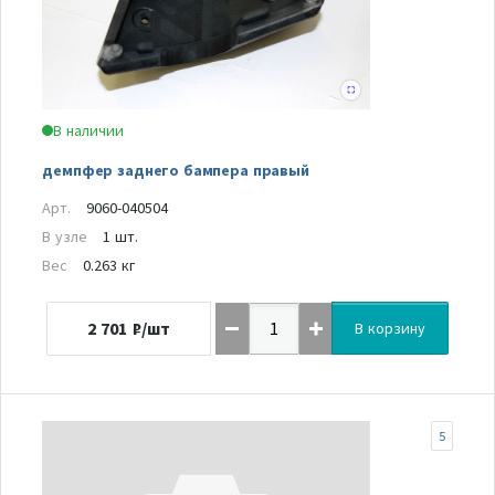
В наличии
демпфер заднего бампера правый
Арт.
9060-040504
В узле
1 шт.
Вес
0.263 кг
2 701
₽/шт
В корзину
5