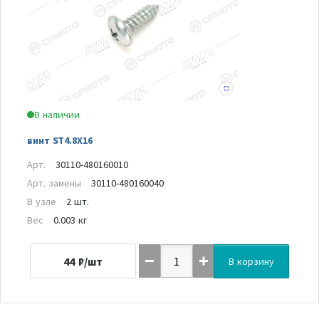
В наличии
винт ST4.8X16
Арт.
30110-480160010
Арт. замены
30110-480160040
В узле
2 шт.
Вес
0.003 кг
44
₽/шт
В корзину