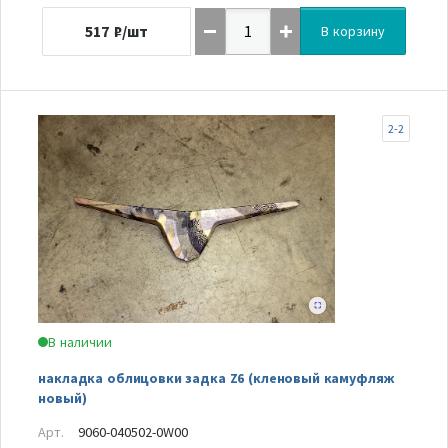
517
₽/шт
В корзину
2-2
В наличии
накладка облицовки задка Z6 (кленовый камуфляж
новый)
Арт.
9060-040502-0W00