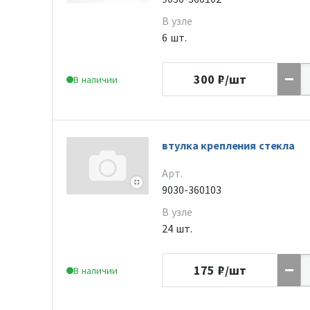
В узле
6 шт.
300
₽/шт
В наличии
втулка крепления стекла
Арт.
9030-360103
В узле
24 шт.
175
₽/шт
В наличии