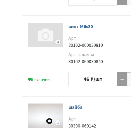
винт M6x30
Арт.
30102-060030810
Арт. замены
30102-060030840
46
₽/шт
В наличии
шайба
Арт.
30306-060142