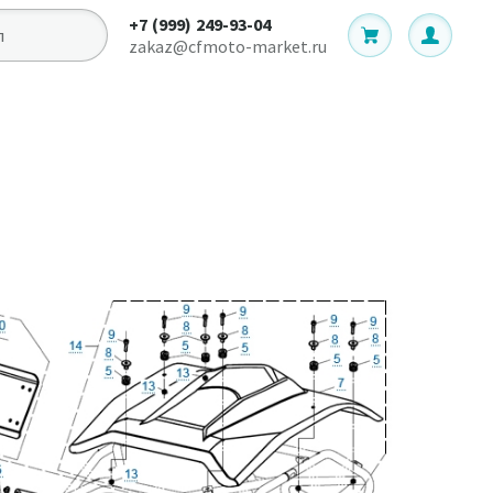
+7 (999) 249-93-04
zakaz@cfmoto-market.ru