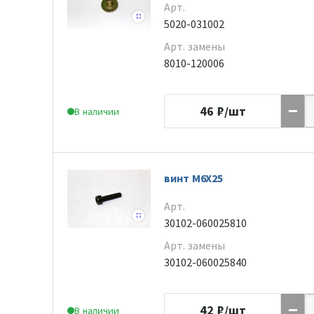
Арт.
5020-031002
Арт. замены
8010-120006
46
₽/шт
В наличии
винт M6X25
Арт.
30102-060025810
Арт. замены
30102-060025840
42
₽/шт
В наличии