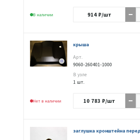
914
₽/шт
В наличии
крыша
Арт.
9060-260401-1000
В узле
1 шт.
10 783
₽/шт
Нет в наличии
заглушка кронштейна пере