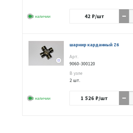
42
₽/шт
В наличии
шарнир карданный Z6
Арт.
9060-300120
В узле
2 шт.
1 526
₽/шт
В наличии