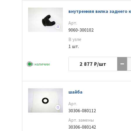
внутренняя вилка заднего 
Арт.
9060-300102
В узле
1 шт.
2 877
₽/шт
В наличии
шайба
Арт.
30306-080112
Арт. замены
30306-080142