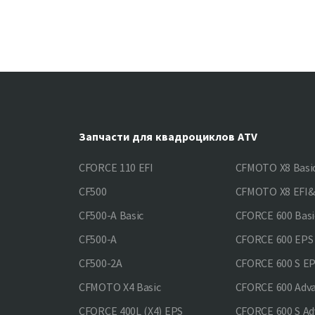
Запчасти для квадроциклов ATV
CFORCE 110 EFI
CFMOTO X8 Basi
CF500
CFMOTO X8 EFI
CF500-A Basic
CFORCE 600 Basi
CF500-A
CFORCE 600 EPS
CF500-2A
CFORCE 600 S E
CFMOTO X4 Basic
CFORCE 600 Adv
CFORCE 400L (X4) EPS
CFORCE 600 S Ad