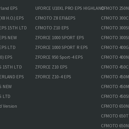
rland EPS
UFORCE U10XL PRO EPS HIGHLAND
CFMOTO 250NK
X8 H.O.) EPS
CFMOTO Z8 EFI&EPS
CFMOTO 300CL
EPS 15TH LTD
CFMOTO Z10 EPS
CFMOTO 300SR
 EPS NEW
ZFORCE 1000 SPORT EPS
CFMOTO 300SR
EPS LTD
ZFORCE 1000 SPORT R EPS
CFMOTO 400GT
0) EPS
ZFORCE 950 Sport-4 EPS
CFMOTO 400N
S 15TH LTD
ZFORCE Z10 EPS
CFMOTO 450CL
VERLAND EPS
ZFORCE Z10-4 EPS
CFMOTO 450MT
PS NEW
CFMOTO 450MT
S LTD
CFMOTO 450SR
 Version
CFMOTO 650
CFMOTO 650T
CFMOTO 650N