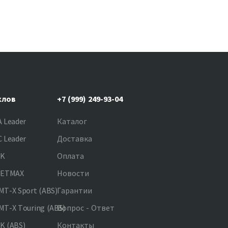
клов
+7 (999) 249-93-04
 Leader
Каталог
 Leader
Доставка
NK
Оплата
JETMAX
Новости
T-X Sport (ABS)
Гарантии
T-X Touring (ABS)
Вопрос - Ответ
K (ABS)
Контакты