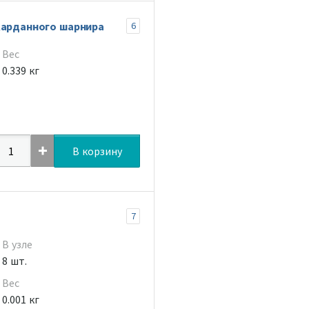
карданного шарнира
6
Вес
0.339 кг
В корзину
7
В узле
8 шт.
Вес
0.001 кг