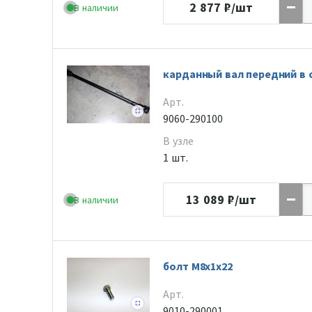
2 877
₽/шт
В наличии
карданный вал передний в 
Арт.
9060-290100
В узле
1 шт.
13 089
₽/шт
В наличии
болт M8х1х22
Арт.
9010-290001