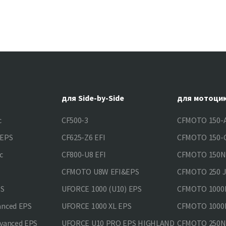
для Side-by-Side
для мотоци
c
CF500-3
CFMOTO 150-A
&EPS
CF625-Z6 EFI
CFMOTO 150-C
c
CF800-U8 EFI
CFMOTO 150
CFMOTO U8W EFI&EPS
CFMOTO 250 
PS
UFORCE 1000 (U10) EPS
CFMOTO 1000M
anced EPS
UFORCE 1000 XL EPS
CFMOTO 1000M
vanced EPS
UFORCE U10 PRO EPS HIGHLAND
CFMOTO 250N