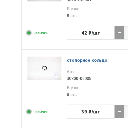
В узле
8 шт.
42
₽/шт
В наличии
стопорное кольцо
Арт.
30800-02005
В узле
8 шт.
39
₽/шт
В наличии