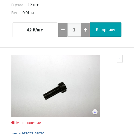
В узле
12 шт.
Вес
0.01 кг
42
₽/шт
В корзину
3
Нет в наличии
винт M10*1.25*30