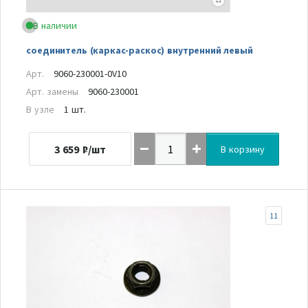
В наличии
соединитель (каркас-раскос) внутренний левый
Арт.
9060-230001-0V10
Арт. замены
9060-230001
В узле
1 шт.
3 659
₽/шт
В корзину
11