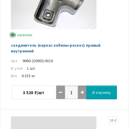
В наличии
соединитель (каркас кабины-раскос) правый
внутренний
Арт.
9060-230002-0V10
В узле
1 шт.
Вес
0.315 кг
3 528
₽/шт
В корзину
13-2