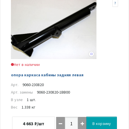
7
Нет в наличии
опора каркаса кабины задняя левая
Арт.
9060-230820
Арт. замены
9060-230820-1BB00
В узле
1 шт.
Вес
1.338 кг
4 663
₽/шт
В корзину