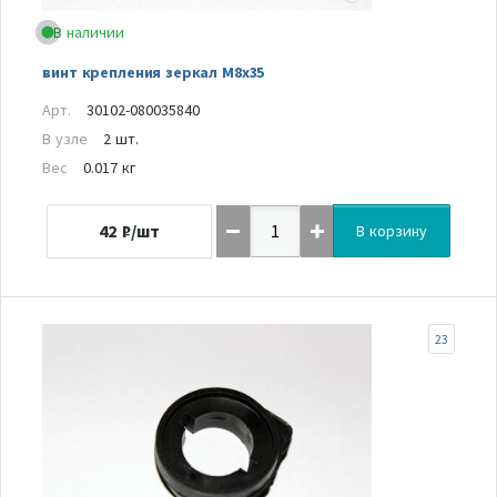
В наличии
винт крепления зеркал М8х35
Арт.
30102-080035840
В узле
2 шт.
Вес
0.017 кг
42
₽/шт
В корзину
23