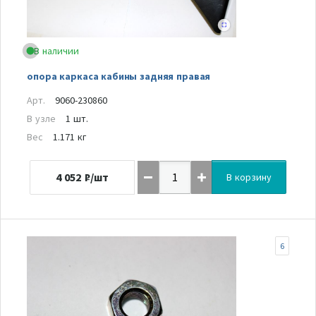
В наличии
опора каркаса кабины задняя правая
Арт.
9060-230860
В узле
1 шт.
Вес
1.171 кг
4 052
₽/шт
В корзину
6