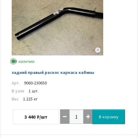
В наличии
задний правый раскос каркаса кабины
Арт.
9060-230650
В узле
1 шт.
Вес
1.225 кг
3 440
₽/шт
В корзину