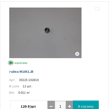
В наличии
гайка M10X1.25
Арт.
30225-102810
В узле
12 шт.
Вес
0.011 кг
129
₽/шт
В корзину