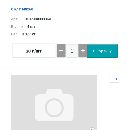
болт М8х60
Арт.
30102-080060840
В узле
4 шт.
Вес
0.027 кг
20
₽/шт
В корзину
10-1