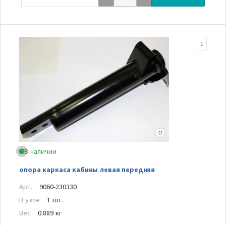
1
В наличии
опора каркаса кабины левая передняя
Арт.
9060-230330
В узле
1 шт.
Вес
0.889 кг