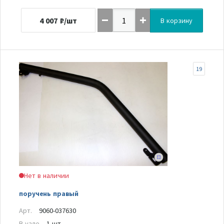
4 007
₽/шт
В корзину
19
Нет в наличии
поручень правый
Арт.
9060-037630
В узле
1 шт.