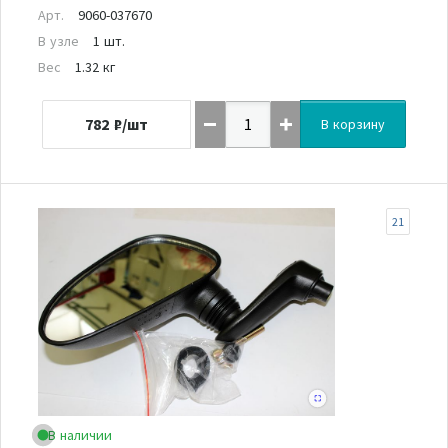
Арт.
9060-037670
В узле
1 шт.
Вес
1.32 кг
782
₽/шт
В корзину
21
В наличии