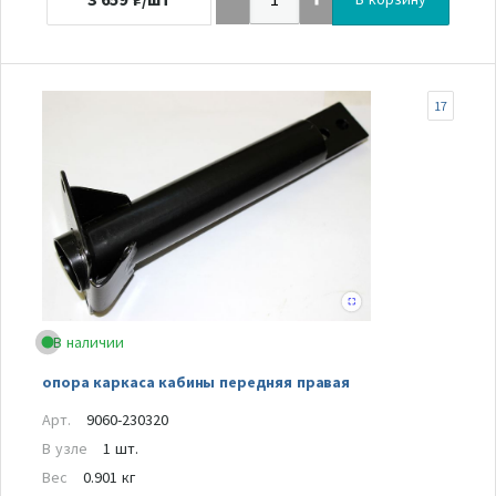
17
В наличии
опора каркаса кабины передняя правая
Арт.
9060-230320
В узле
1 шт.
Вес
0.901 кг