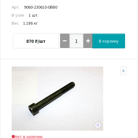
Арт.
9060-230610-0BB0
В узле
1 шт.
Вес
1.186 кг
870
₽/шт
В корзину
9
Нет в наличии