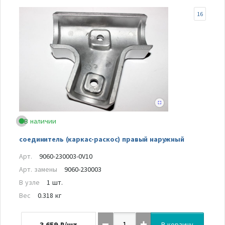
16
В наличии
соединитель (каркас-раскос) правый наружный
Арт.
9060-230003-0V10
Арт. замены
9060-230003
В узле
1 шт.
Вес
0.318 кг
3 659
₽/шт
В корзину