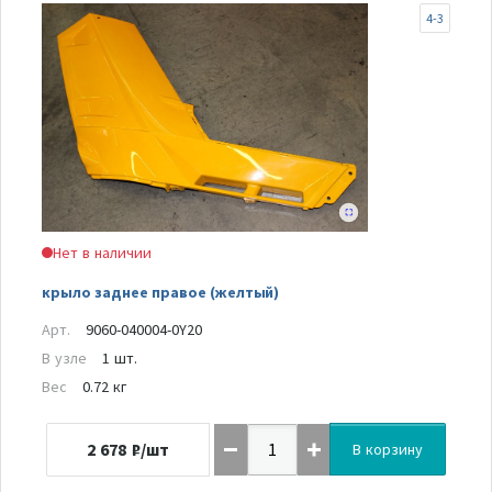
4-3
Нет в наличии
крыло заднее правое (желтый)
Арт.
9060-040004-0Y20
В узле
1 шт.
Вес
0.72 кг
2 678
₽/шт
В корзину