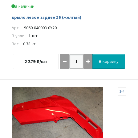
В наличии
крыло левое заднее Z6 (желтый)
Арт.
9060-040003-0Y20
В узле
1 шт.
Вес
0.78 кг
2 379
₽/шт
В корзину
3-4