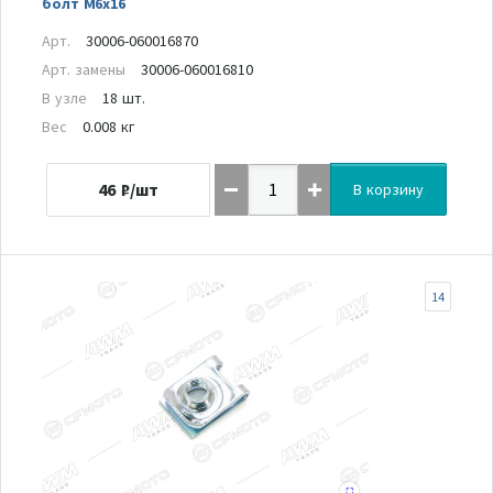
болт M6x16
Арт.
30006-060016870
Арт. замены
30006-060016810
В узле
18 шт.
Вес
0.008 кг
46
₽/шт
В корзину
14