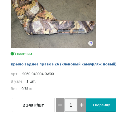
В наличии
крыло заднее правое Z6 (кленовый камуфляж новый)
Арт.
9060-040004-0W00
В узле
1 шт.
Вес
0.78 кг
2 148
₽/шт
В корзину