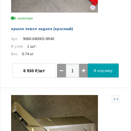
В наличии
крыло левое заднее (красный)
Арт.
9060-040003-0R40
В узле
1 шт.
Вес
0.74 кг
8 930
₽/шт
В корзину
3-5