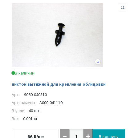
11
В наличии
пистон вытяжной для крепления облицовки
Арт.
9060-040310
Арт. замены
A000-041110
В узле
40 шт.
Вес
0.001 кг
86
₽/шт
В корзину