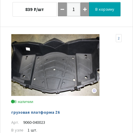
839
₽/шт
В корзину
2
В наличии
грузовая платформа Z6
Арт.
9060-040023
В узле
1 шт.