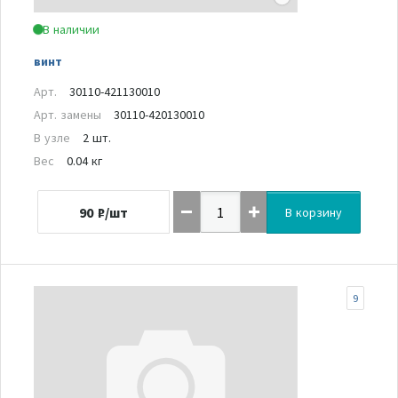
В наличии
винт
Арт.
30110-421130010
Арт. замены
30110-420130010
В узле
2 шт.
Вес
0.04 кг
90
₽/шт
В корзину
9