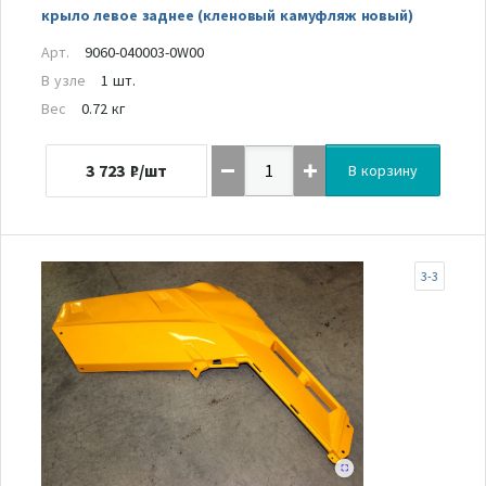
крыло левое заднее (кленовый камуфляж новый)
Арт.
9060-040003-0W00
В узле
1 шт.
Вес
0.72 кг
3 723
₽/шт
В корзину
3-3