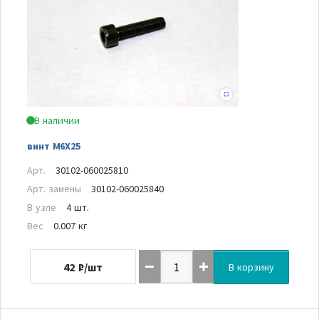
В наличии
винт M6X25
Арт.
30102-060025810
Арт. замены
30102-060025840
В узле
4 шт.
Вес
0.007 кг
42
₽/шт
В корзину