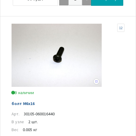
12
В наличии
болт M6x16
Арт.
30105-060016440
В узле
2 шт.
Вес
0.005 кг