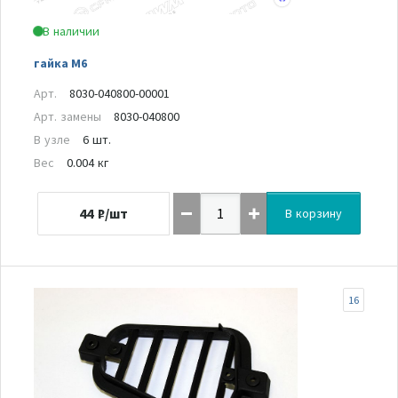
В наличии
гайка М6
Арт.
8030-040800-00001
Арт. замены
8030-040800
В узле
6 шт.
Вес
0.004 кг
44
₽/шт
В корзину
16