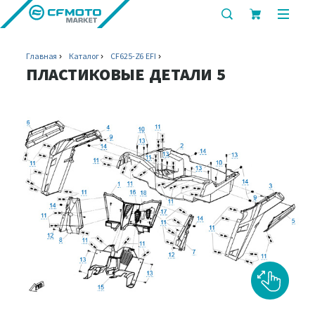
показать
показ
или
или
скрыть
скрыт
Главная
Каталог
CF625-Z6 EFI
строку
мобил
ПЛАСТИКОВЫЕ ДЕТАЛИ 5
поиска
меню