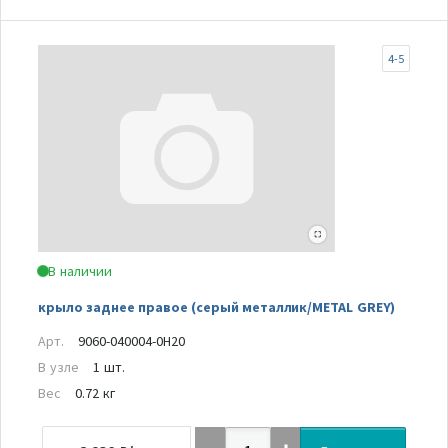
4-5
В наличии
крыло заднее правое (серый металлик/METAL GREY)
Арт.
9060-040004-0H20
В узле
1 шт.
Вес
0.72 кг