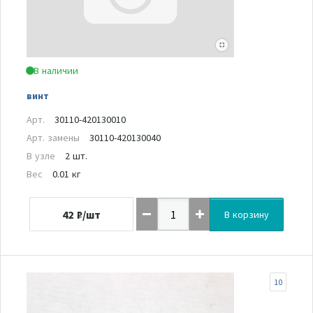
В наличии
винт
Арт.
30110-420130010
Арт. замены
30110-420130040
В узле
2 шт.
Вес
0.01 кг
42
₽/шт
В корзину
10