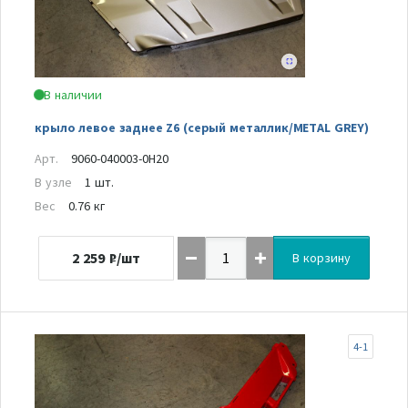
В наличии
крыло левое заднее Z6 (серый металлик/METAL GREY)
Арт.
9060-040003-0H20
В узле
1 шт.
Вес
0.76 кг
2 259
₽/шт
В корзину
4-1