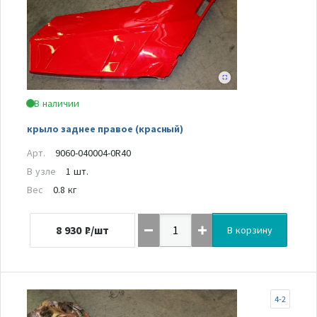
В наличии
крыло заднее правое (красный)
Арт.
9060-040004-0R40
В узле
1 шт.
Вес
0.8 кг
8 930
₽/шт
В корзину
4-2