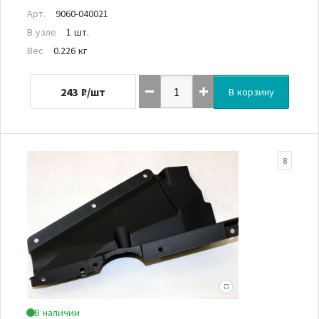
Арт.
9060-040021
В узле
1 шт.
Вес
0.226 кг
243
₽/шт
В корзину
8
В наличии