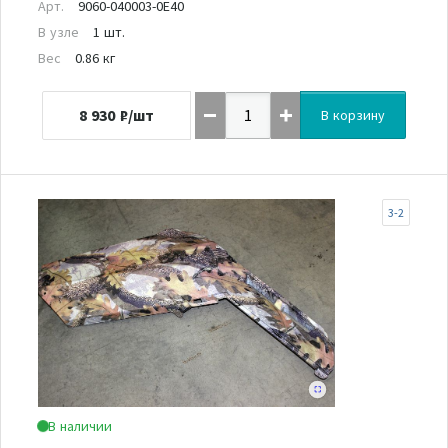
Арт.
9060-040003-0E40
В узле
1 шт.
Вес
0.86 кг
8 930
₽/шт
В корзину
3-2
В наличии