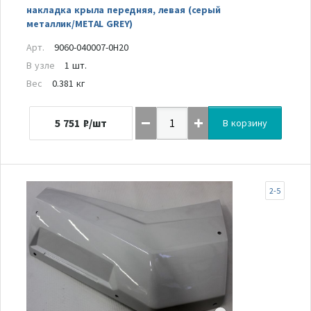
накладка крыла передняя, левая (серый
металлик/METAL GREY)
Арт.
9060-040007-0H20
В узле
1 шт.
Вес
0.381 кг
5 751
₽/шт
В корзину
2-5