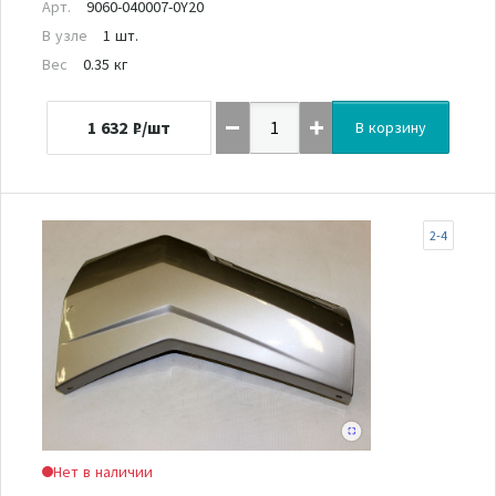
Арт.
9060-040007-0Y20
В узле
1 шт.
Вес
0.35 кг
1 632
₽/шт
В корзину
2-4
Нет в наличии