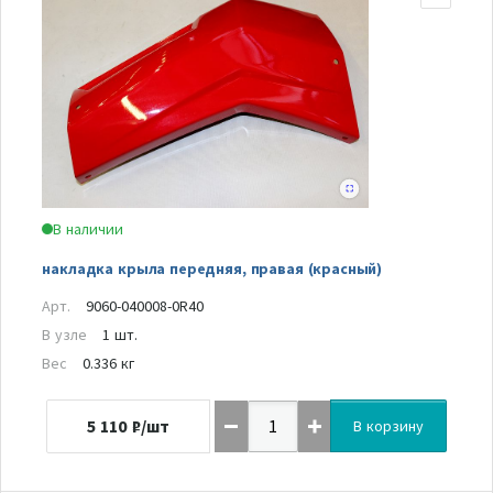
В наличии
накладка крыла передняя, правая (красный)
Арт.
9060-040008-0R40
В узле
1 шт.
Вес
0.336 кг
5 110
₽/шт
В корзину