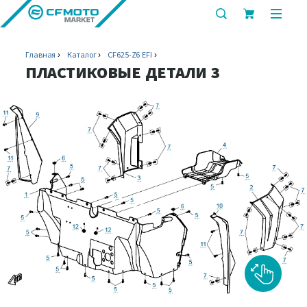
показать
показ
или
или
скрыть
скрыт
Главная
Каталог
CF625-Z6 EFI
строку
мобил
ПЛАСТИКОВЫЕ ДЕТАЛИ 3
поиска
меню