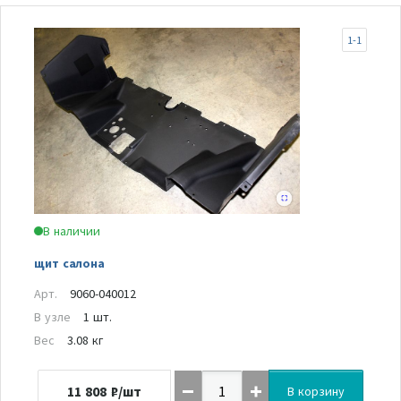
1-1
В наличии
щит салона
Арт.
9060-040012
В узле
1 шт.
Вес
3.08 кг
11 808
₽/шт
В корзину