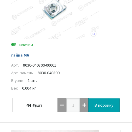
В наличии
гайка М6
Арт.
8030-040800-00001
Арт. замены
8030-040800
В узле
2 шт.
Вес
0.004 кг
44
₽/шт
В корзину