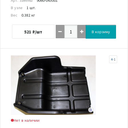
Арт. замены
9060-043001
В узле
1 шт.
Вес
0.382 кг
521
₽/шт
В корзину
4-1
Нет в наличии