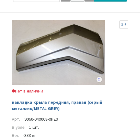
3-6
Нет в наличии
накладка крыла передняя, правая (серый
металлик/METAL GREY)
Арт.
9060-040008-0H20
В узле
1 шт.
Вес
0.33 кг