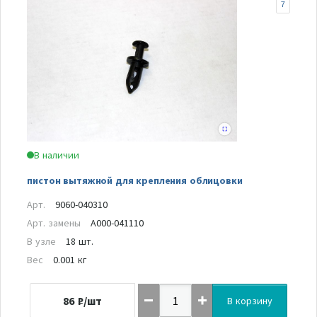
7
В наличии
пистон вытяжной для крепления облицовки
Арт.
9060-040310
Арт. замены
A000-041110
В узле
18 шт.
Вес
0.001 кг
86
₽/шт
В корзину