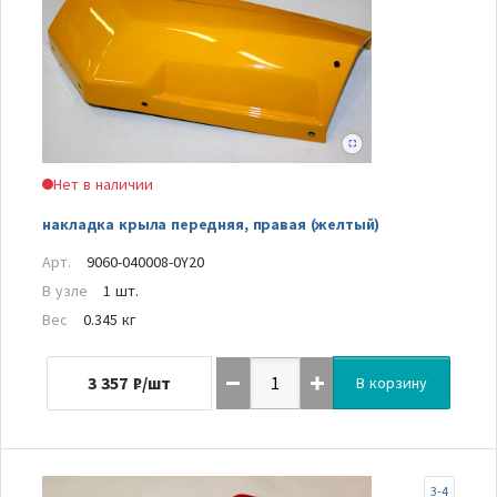
Нет в наличии
накладка крыла передняя, правая (желтый)
Арт.
9060-040008-0Y20
В узле
1 шт.
Вес
0.345 кг
3 357
₽/шт
В корзину
3-4