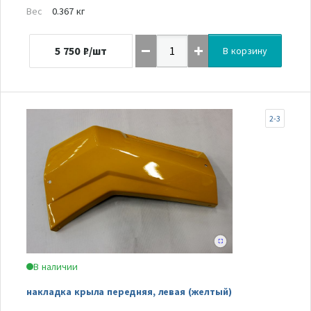
Вес
0.367 кг
5 750
₽/шт
В корзину
2-3
В наличии
накладка крыла передняя, левая (желтый)