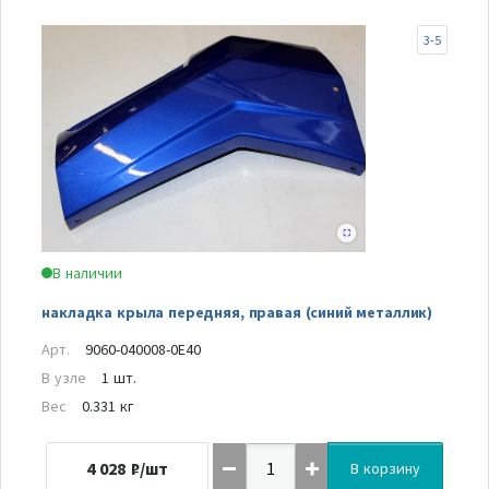
3-5
В наличии
накладка крыла передняя, правая (синий металлик)
Арт.
9060-040008-0E40
В узле
1 шт.
Вес
0.331 кг
4 028
₽/шт
В корзину