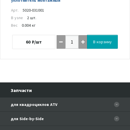
уплотнитель монтажный
Арт.
5020-031001
В узле
2 шт.
Вес
0.004 кг
60
₽/шт
В корзину
Запчасти
для квадроциклов ATV
CFORCE 110 EFI
для Side-by-Side
CF500