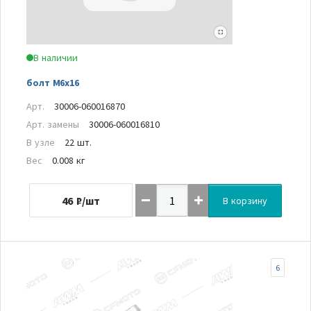
В наличии
болт M6x16
Арт.
30006-060016870
Арт. замены
30006-060016810
В узле
22 шт.
Вес
0.008 кг
46
₽/шт
В корзину
6