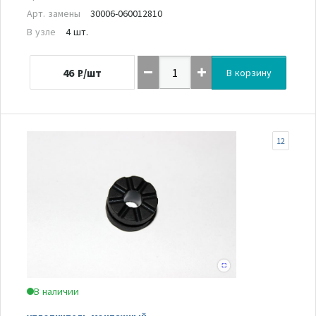
Арт. замены
30006-060012810
В узле
4 шт.
46
₽/шт
В корзину
12
В наличии