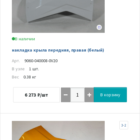
В наличии
накладка крыла передняя, правая (белый)
Арт.
9060-040008-0V20
В узле
1 шт.
Вес
0.38 кг
6 273
₽/шт
В корзину
3-2