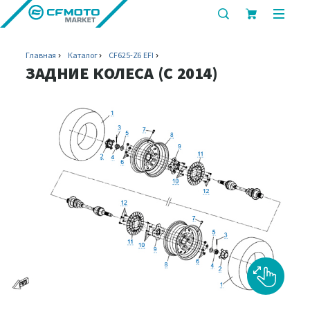
показать
показ
или
или
скрыть
скрыт
Главная
Каталог
CF625-Z6 EFI
строку
мобил
ЗАДНИЕ КОЛЕСА (C 2014)
поиска
меню