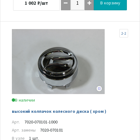
1 002
₽/шт
В корзину
2-2
В наличии
высокий колпачок колесного диска ( хром )
Арт.
7020-070101-1000
Арт. замены
7020-070101
В узле
1 шт.