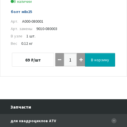
В наличии
болт м8х25
Арт.
A000-080001
Арт. замены
9010-080003
В узле
1 шт.
Вес
0.12 кг
69
₽/шт
В корзину
Запчасти
для квадроциклов ATV