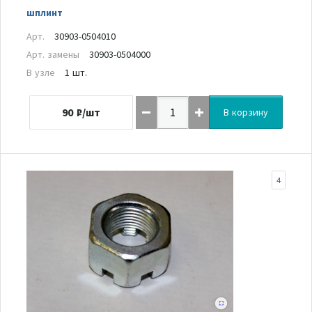
шплинт
Арт.
30903-0504010
Арт. замены
30903-0504000
В узле
1 шт.
90
₽/шт
В корзину
4