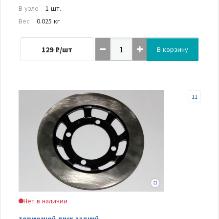
В узле
1 шт.
Вес
0.025 кг
129
₽/шт
В корзину
11
Нет в наличии
тормозной диск задний