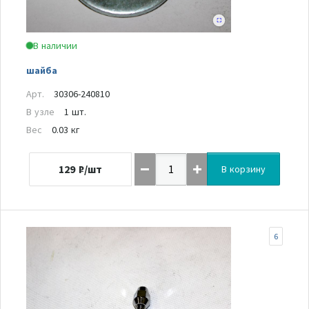
В наличии
шайба
Арт.
30306-240810
В узле
1 шт.
Вес
0.03 кг
129
₽/шт
В корзину
6