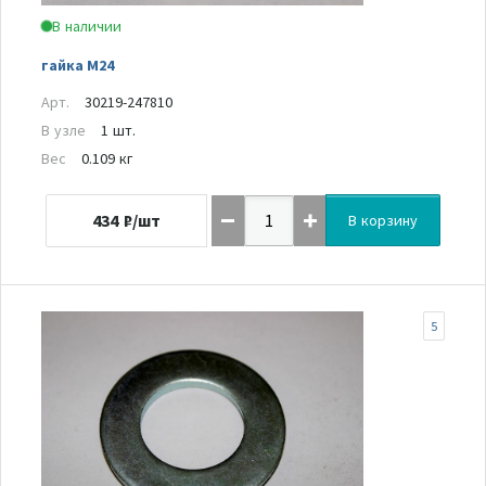
В наличии
гайка М24
Арт.
30219-247810
В узле
1 шт.
Вес
0.109 кг
434
₽/шт
В корзину
5