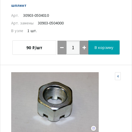
шплинт
Арт.
30903-0504010
Арт. замены
30903-0504000
В узле
1 шт.
90
₽/шт
В корзину
4