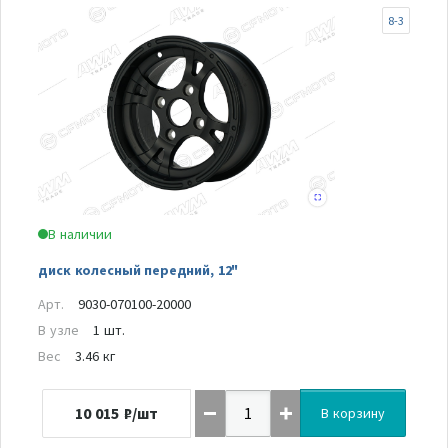
8-3
В наличии
диск колесный передний, 12"
Арт.
9030-070100-20000
В узле
1 шт.
Вес
3.46 кг
10 015
₽/шт
В корзину