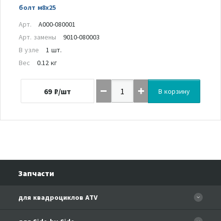
болт м8х25
Арт.
A000-080001
Арт. замены
9010-080003
В узле
1 шт.
Вес
0.12 кг
69
₽/шт
В корзину
Запчасти
для квадроциклов ATV
CFORCE 110 EFI