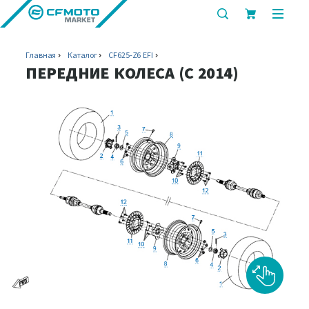
показать
показ
или
или
скрыть
скрыт
Главная
Каталог
CF625-Z6 EFI
строку
мобил
ПЕРЕДНИЕ КОЛЕСА (C 2014)
поиска
меню