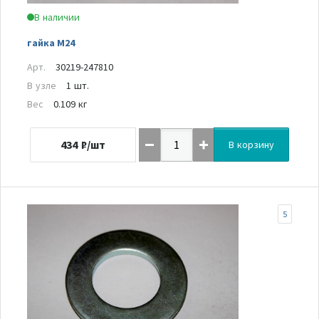
В наличии
гайка М24
Арт.
30219-247810
В узле
1 шт.
Вес
0.109 кг
434
₽/шт
В корзину
5