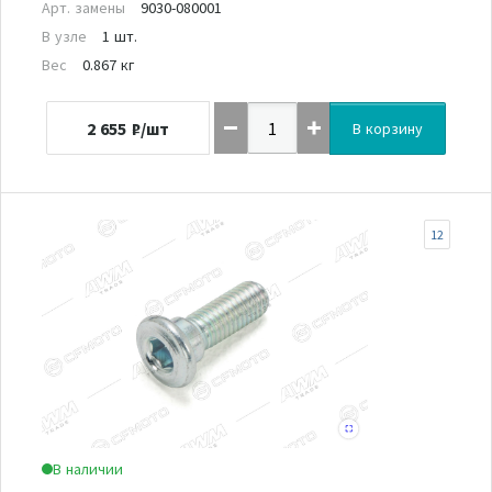
Арт. замены
9030-080001
В узле
1 шт.
Вес
0.867 кг
2 655
₽/шт
В корзину
12
В наличии