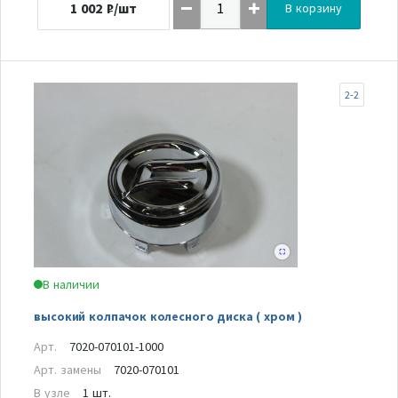
1 002
₽/шт
В корзину
2-2
В наличии
высокий колпачок колесного диска ( хром )
Арт.
7020-070101-1000
Арт. замены
7020-070101
В узле
1 шт.