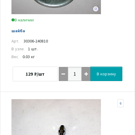
В наличии
шайба
Арт.
30306-240810
В узле
1 шт.
Вес
0.03 кг
129
₽/шт
В корзину
6