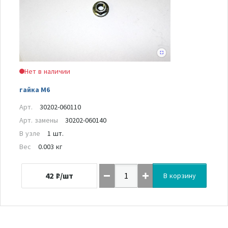
Нет в наличии
гайка М6
Арт.
30202-060110
Арт. замены
30202-060140
В узле
1 шт.
Вес
0.003 кг
42
₽/шт
В корзину