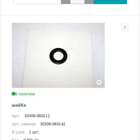
2
В наличии
шайба
Арт.
30306-080112
Арт. замены
30306-080142
В узле
1 шт.
Вес
0.001 кг