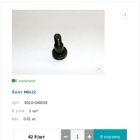
1
В наличии
болт М6х22
Арт.
8010-040038
В узле
1 шт.
Вес
0.01 кг
42
₽/шт
В корзину