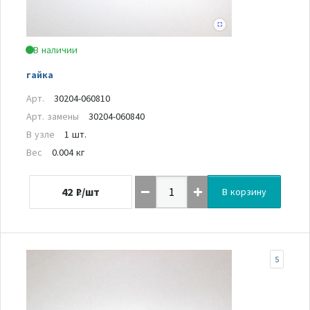
В наличии
гайка
Арт.
30204-060810
Арт. замены
30204-060840
В узле
1 шт.
Вес
0.004 кг
42
₽/шт
В корзину
5