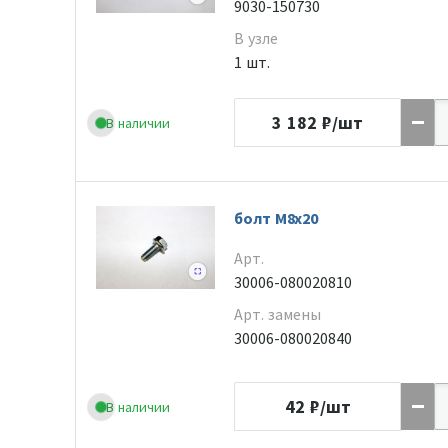
9030-150730
В узле
1 шт.
3 182
₽/шт
В наличии
болт M8x20
Арт.
30006-080020810
Арт. замены
30006-080020840
42
₽/шт
В наличии