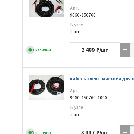
Арт.
9060-150760
В узле
1 шт.
2 489
₽/шт
В наличии
кабель электрический для
Арт.
9060-150760-1000
В узле
1 шт.
3 337
₽/шт
В наличии