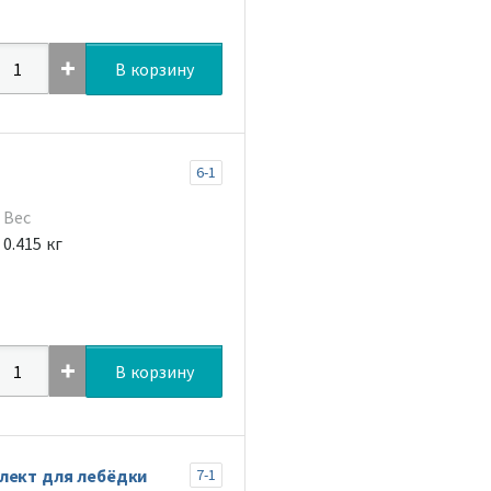
В корзину
6-1
Вес
0.415 кг
В корзину
лект для лебёдки
7-1