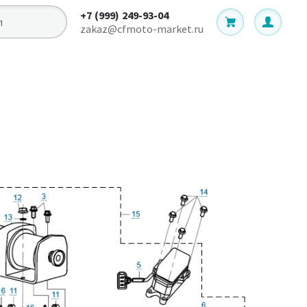
+7 (999) 249-93-04
zakaz@cfmoto-market.ru