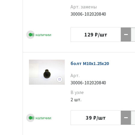
Арт. замены
30006-102020840
129
₽/шт
В наличии
болт M10x1.25x20
Арт.
30006-102020840
В узле
2 шт.
39
₽/шт
В наличии