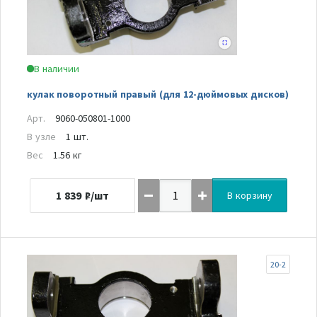
В наличии
кулак поворотный правый (для 12-дюймовых дисков)
Арт.
9060-050801-1000
В узле
1 шт.
Вес
1.56 кг
1 839
₽/шт
В корзину
20-2