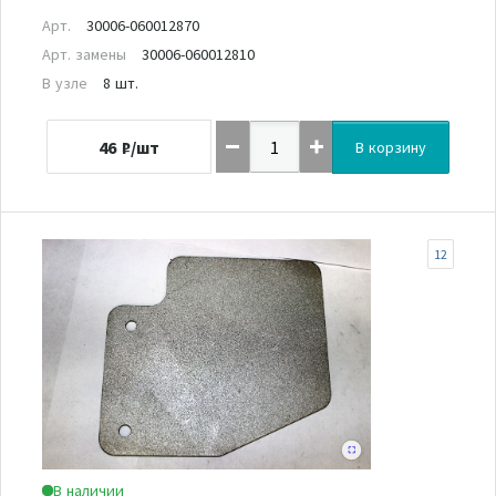
Арт.
30006-060012870
Арт. замены
30006-060012810
В узле
8 шт.
46
₽/шт
В корзину
12
В наличии