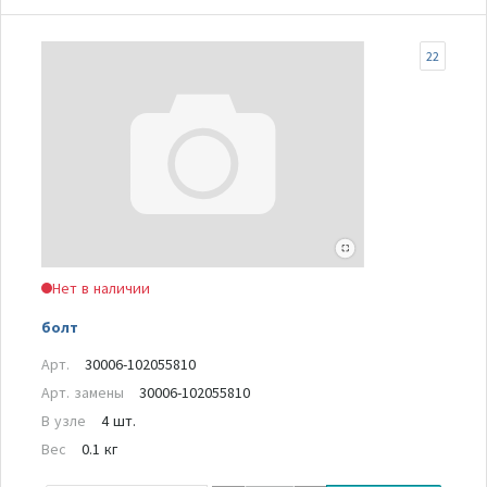
22
Нет в наличии
болт
Арт.
30006-102055810
Арт. замены
30006-102055810
В узле
4 шт.
Вес
0.1 кг