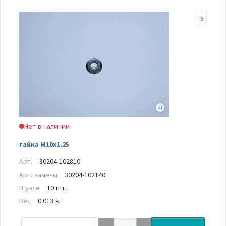
8
Нет в наличии
гайка M10x1.25
Арт.
30204-102810
Арт. замены
30204-102140
В узле
10 шт.
Вес
0.013 кг