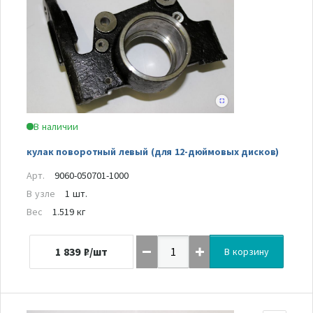
В наличии
кулак поворотный левый (для 12-дюймовых дисков)
Арт.
9060-050701-1000
В узле
1 шт.
Вес
1.519 кг
1 839
₽/шт
В корзину