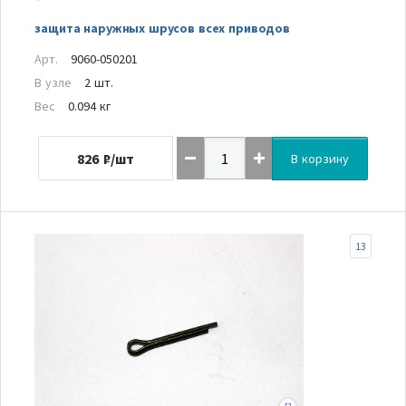
защита наружных шрусов всех приводов
Арт.
9060-050201
В узле
2 шт.
Вес
0.094 кг
826
₽/шт
В корзину
13