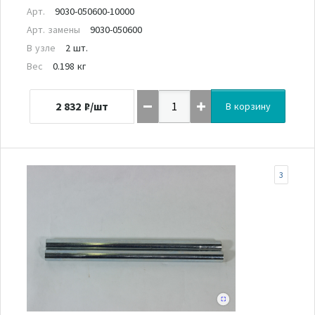
Арт.
9030-050600-10000
Арт. замены
9030-050600
В узле
2 шт.
Вес
0.198 кг
2 832
₽/шт
В корзину
3