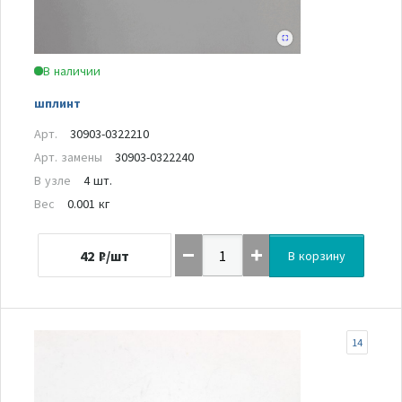
В наличии
шплинт
Арт.
30903-0322210
Арт. замены
30903-0322240
В узле
4 шт.
Вес
0.001 кг
42
₽/шт
В корзину
14