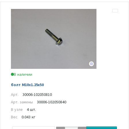
В наличии
болт M10x1.25x50
Арт.
30006-102050810
Арт. замены
30006-102050840
В узле
4 шт.
Вес
0.043 кг