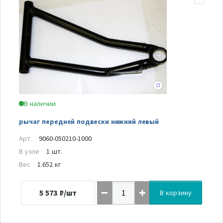
В наличии
рычаг передней подвески нижний левый
Арт.
9060-050210-1000
В узле
1 шт.
Вес
1.652 кг
5 573
₽/шт
В корзину