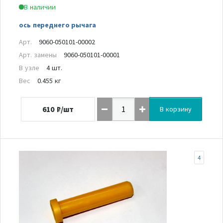
В наличии
ось переднего рычага
Арт.
9060-050101-00002
Арт. замены
9060-050101-00001
В узле
4 шт.
Вес
0.455 кг
610
₽/шт
В корзину
4