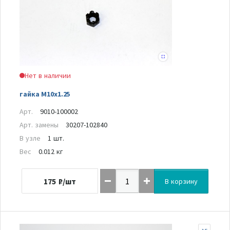
Нет в наличии
гайка M10x1.25
Арт.
9010-100002
Арт. замены
30207-102840
В узле
1 шт.
Вес
0.012 кг
175
₽/шт
В корзину