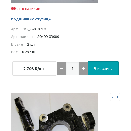
Нет в наличии
подшипник ступицы
Арт.
9GQ0-050710
Арт. замены
30499-03080
В узле
2 шт.
Вес
0.282 кг
2 703
₽/шт
В корзину
20-1