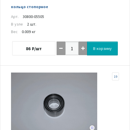
кольцо стопорное
Арт.
30800-05505
В узле
2 шт.
Вес
0.009 кг
86
₽/шт
В корзину
19