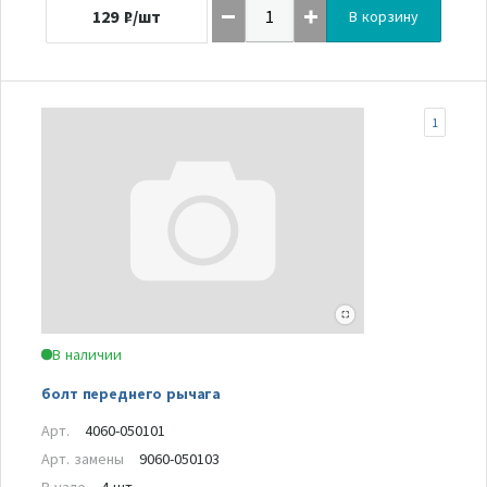
129
₽/шт
В корзину
1
В наличии
болт переднего рычага
Арт.
4060-050101
Арт. замены
9060-050103
В узле
4 шт.