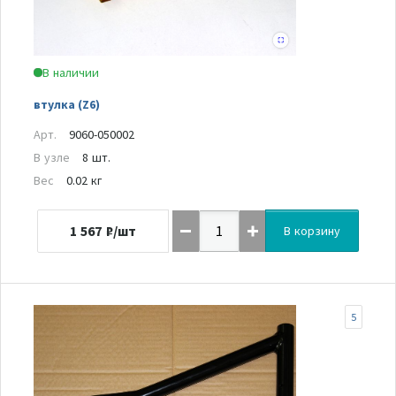
В наличии
втулка (Z6)
Арт.
9060-050002
В узле
8 шт.
Вес
0.02 кг
1 567
₽/шт
В корзину
5