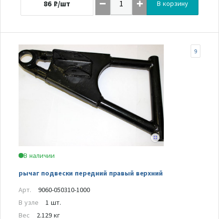
86
₽/шт
В корзину
9
В наличии
рычаг подвески передний правый верхний
Арт.
9060-050310-1000
В узле
1 шт.
Вес
2.129 кг