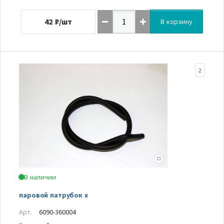
42
₽/шт
В корзину
2
В наличии
паровой патрубок x
Арт.
6090-360004