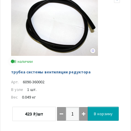
В наличии
трубка системы вентиляции редуктора
Арт.
6090-360002
В узле
1 шт.
Вес
0.049 кг
423
₽/шт
В корзину