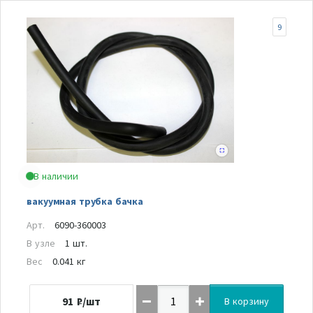
9
В наличии
вакуумная трубка бачка
Арт.
6090-360003
В узле
1 шт.
Вес
0.041 кг
91
₽/шт
В корзину