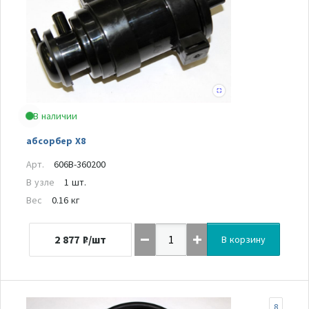
В наличии
абсорбер Х8
Арт.
606B-360200
В узле
1 шт.
Вес
0.16 кг
2 877
₽/шт
В корзину
8