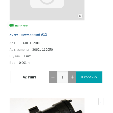
В наличии
хомут пружинный А12
Арт.
30601-112010
Арт. замены
30601-112050
В узле
1 шт.
Вес
0.001 кг
42
₽/шт
В корзину
7