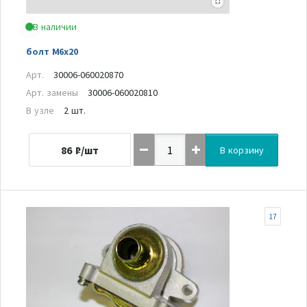
В наличии
болт M6x20
Арт.
30006-060020870
Арт. замены
30006-060020810
В узле
2 шт.
86
₽/шт
В корзину
17