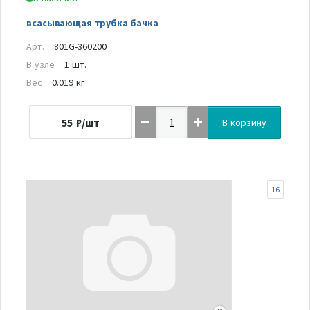
всасывающая трубка бачка
Арт.
801G-360200
В узле
1 шт.
Вес
0.019 кг
55
₽/шт
В корзину
16