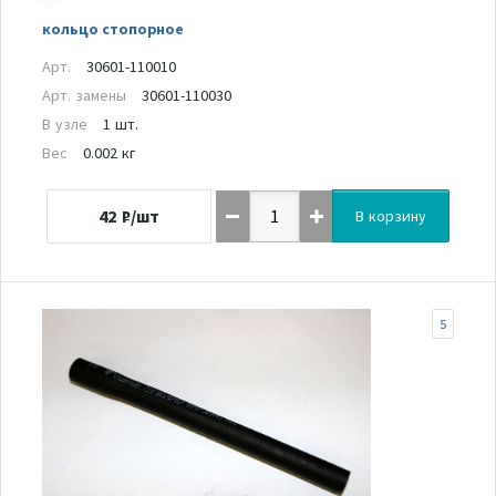
кольцо стопорное
Арт.
30601-110010
Арт. замены
30601-110030
В узле
1 шт.
Вес
0.002 кг
42
₽/шт
В корзину
5