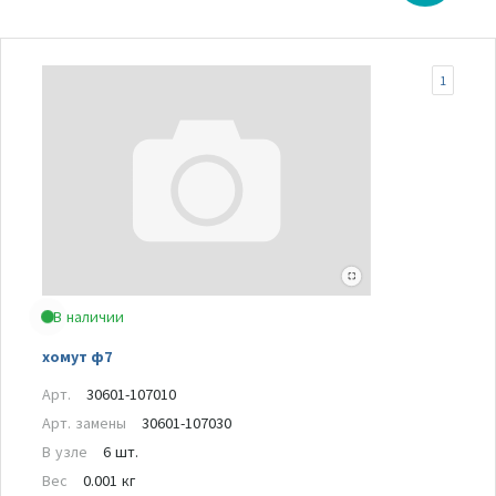
1
В наличии
хомут ф7
Арт.
30601-107010
Арт. замены
30601-107030
В узле
6 шт.
Вес
0.001 кг