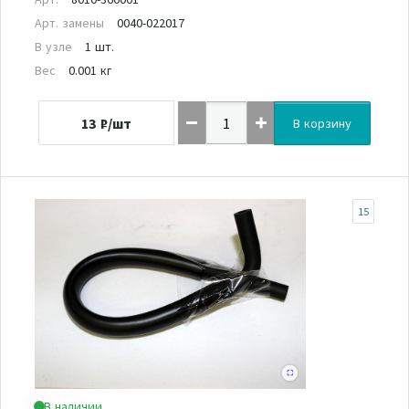
Арт. замены
0040-022017
В узле
1 шт.
Вес
0.001 кг
13
₽/шт
В корзину
15
В наличии