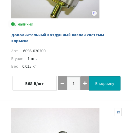
В наличии
дополнительный воздушный клапан системы
впрыска
Арт.
609A-020200
В узле
1 шт.
Вес
0.015 кг
568
₽/шт
В корзину
19