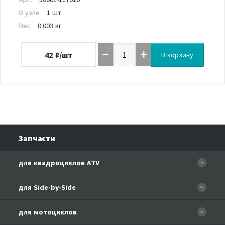
В узле
1 шт.
Вес
0.003 кг
42
₽/шт
В корзину
Запчасти
для квадроциклов ATV
CFORCE 110 EFI
для Side-by-Side
CF500
CF500-3
для мотоциклов
CF500-A Basic
CF625-Z6 EFI