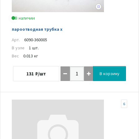
В наличии
пароотводная трубка x
Арт.
6090-360005
В узле
1 шт.
Вес
0.013 кг
131
₽/шт
В корзину
6