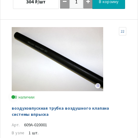
304
₽/шт
В корзину
22
В наличии
воздуховпускная трубка воздушного клапана
системы впрыска
Арт.
609A-020001
В узле
1 шт.