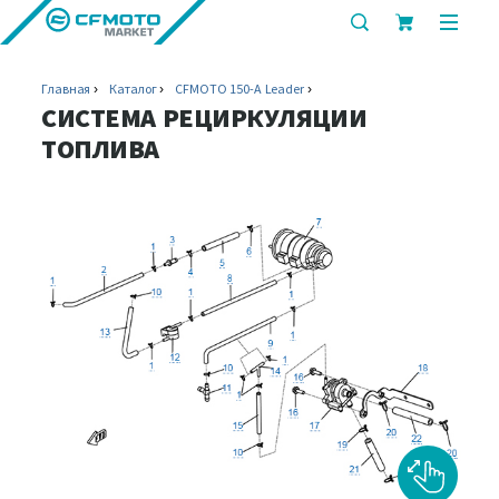
показать
показ
или
или
скрыть
скрыт
Главная
Каталог
CFMOTO 150-A Leader
строку
мобил
СИСТЕМА РЕЦИРКУЛЯЦИИ
поиска
меню
ТОПЛИВА