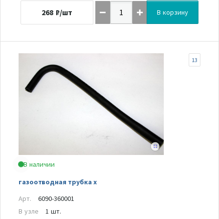
268
₽/шт
В корзину
13
В наличии
газоотводная трубка x
Арт.
6090-360001
В узле
1 шт.