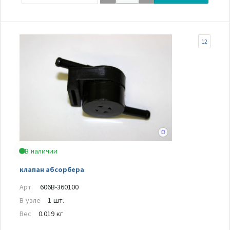
12
В наличии
клапан абсорбера
Арт.
606B-360100
В узле
1 шт.
Вес
0.019 кг