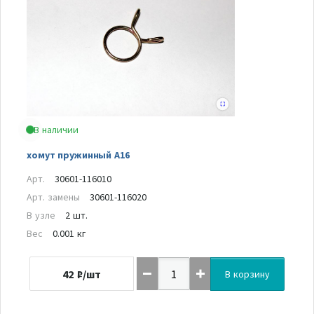
В наличии
хомут пружинный А16
Арт.
30601-116010
Арт. замены
30601-116020
В узле
2 шт.
Вес
0.001 кг
42
₽/шт
В корзину