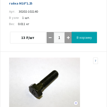
гайка M10*1.25
Арт.
30202-102140
В узле
1 шт.
Вес
0.011 кг
13
₽/шт
В корзину
7