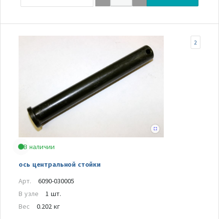
2
В наличии
ось центральной стойки
Арт.
6090-030005
В узле
1 шт.
Вес
0.202 кг