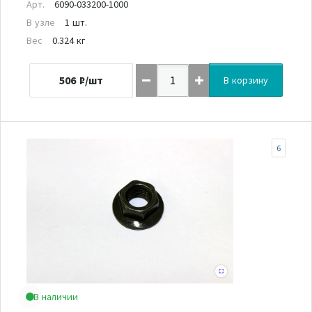
Арт.
6090-033200-1000
В узле
1 шт.
Вес
0.324 кг
506
₽/шт
В корзину
6
В наличии