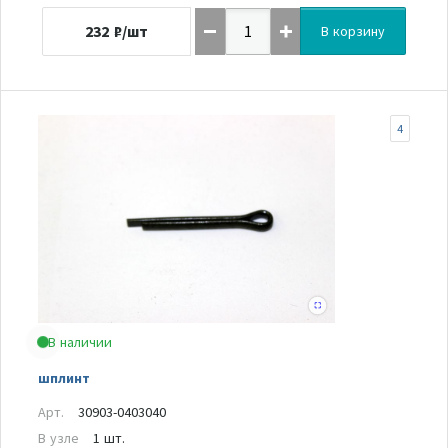
232
₽/шт
В корзину
4
В наличии
шплинт
Арт.
30903-0403040
В узле
1 шт.