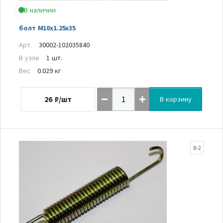
В наличии
болт M10x1.25x35
Арт.
30002-102035840
В узле
1 шт.
Вес
0.029 кг
26
₽/шт
В корзину
8-2