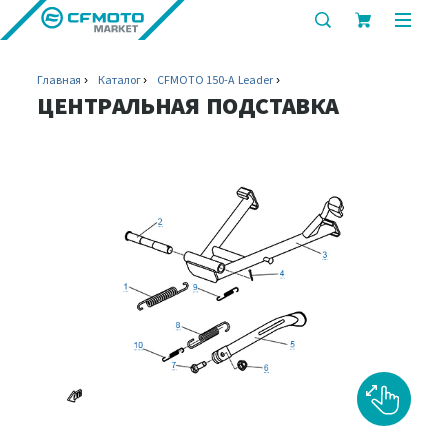
показать
показ
или
или
скрыть
скрыт
Главная
Каталог
CFMOTO 150-A Leader
строку
мобил
ЦЕНТРАЛЬНАЯ ПОДСТАВКА
поиска
меню