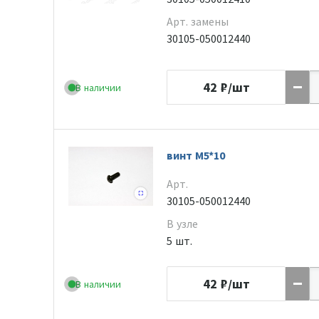
Арт. замены
30105-050012440
42
₽/шт
В наличии
винт M5*10
Арт.
30105-050012440
В узле
5 шт.
42
₽/шт
В наличии