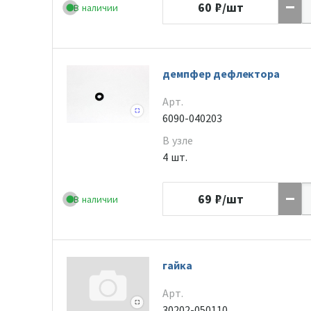
60
₽/шт
В наличии
демпфер дефлектора
Арт.
6090-040203
В узле
4 шт.
69
₽/шт
В наличии
гайка
Арт.
30202-050110