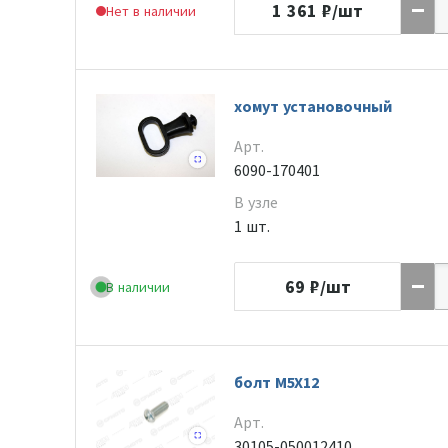
1 361
₽/шт
Нет в наличии
хомут установочный
Арт.
6090-170401
В узле
1 шт.
69
₽/шт
В наличии
болт M5X12
Арт.
30105-050012410