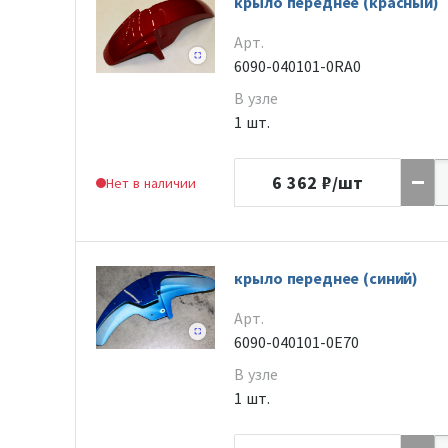
крыло переднее (красный)
Арт.
6090-040101-0RA0
В узле
1 шт.
6 362
₽/шт
Нет в наличии
крыло переднее (синий)
Арт.
6090-040101-0E70
В узле
1 шт.