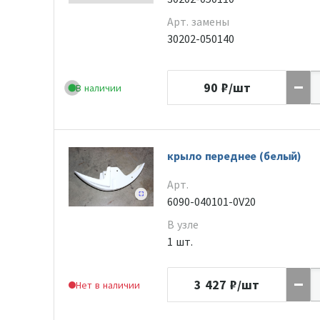
Арт. замены
30202-050140
90
₽/шт
В наличии
крыло переднее (белый)
Арт.
6090-040101-0V20
В узле
1 шт.
3 427
₽/шт
Нет в наличии