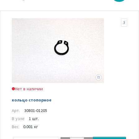
3
Нет в наличии
кольцо стопорное
Арт.
30801-01205
В узле
1 шт.
Вес
0.001 кг