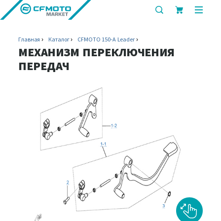
показать
показ
или
или
скрыть
скрыт
Главная
Каталог
CFMOTO 150-A Leader
строку
мобил
МЕХАНИЗМ ПЕРЕКЛЮЧЕНИЯ
поиска
меню
ПЕРЕДАЧ