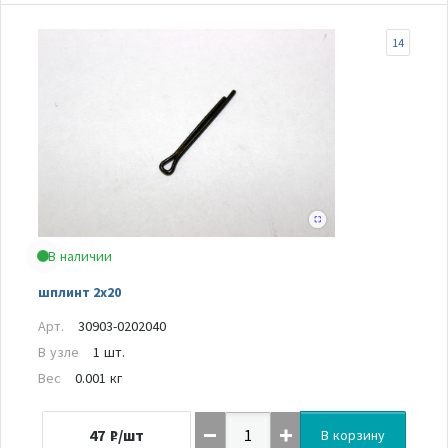
14
В наличии
шплинт 2x20
Арт.
30903-0202040
В узле
1 шт.
Вес
0.001 кг
47
₽/шт
В корзину