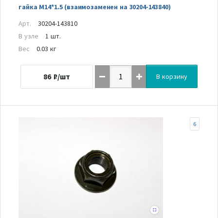
гайка M14*1.5 (взаимозаменен на 30204-143840)
Арт.
30204-143810
В узле
1 шт.
Вес
0.03 кг
86
₽/шт
В корзину
6