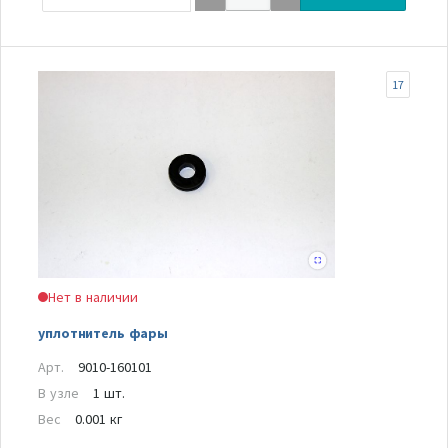
17
Нет в наличии
уплотнитель фары
Арт.
9010-160101
В узле
1 шт.
Вес
0.001 кг