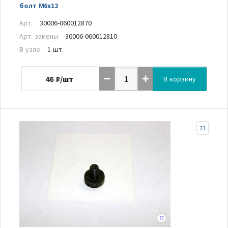
болт М6х12
Арт.
30006-060012870
Арт. замены
30006-060012810
В узле
1 шт.
46
₽/шт
В корзину
23