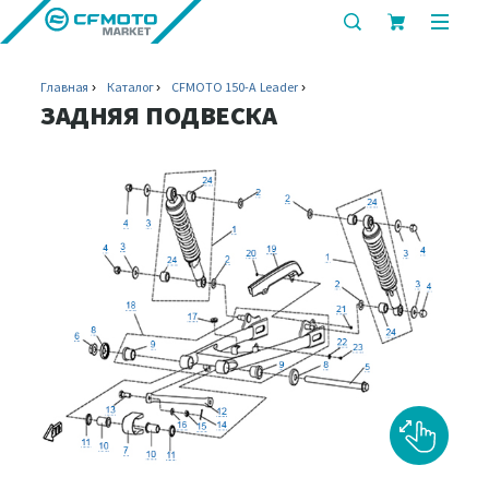
показать
показ
или
или
скрыть
скрыт
Главная
Каталог
CFMOTO 150-A Leader
строку
мобил
ЗАДНЯЯ ПОДВЕСКА
поиска
меню