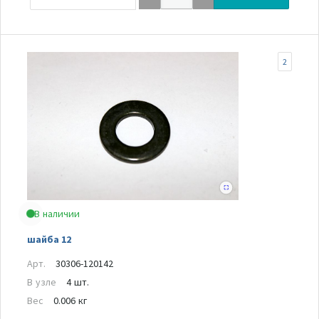
2
В наличии
шайба 12
Арт.
30306-120142
В узле
4 шт.
Вес
0.006 кг