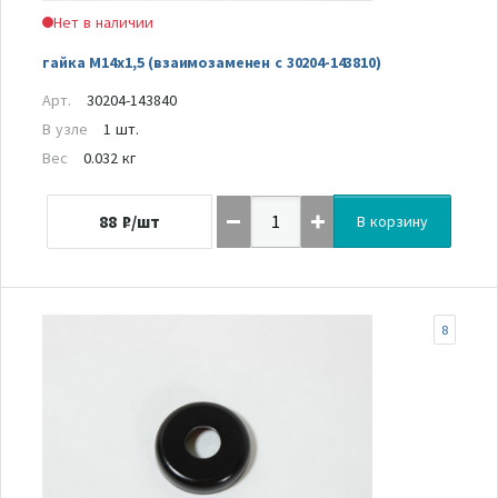
Нет в наличии
гайка М14х1,5 (взаимозаменен с 30204-143810)
Арт.
30204-143840
В узле
1 шт.
Вес
0.032 кг
88
₽/шт
В корзину
8