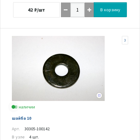
42
₽/шт
В корзину
3
В наличии
шайба 10
Арт.
30305-100142
В узле
4 шт.