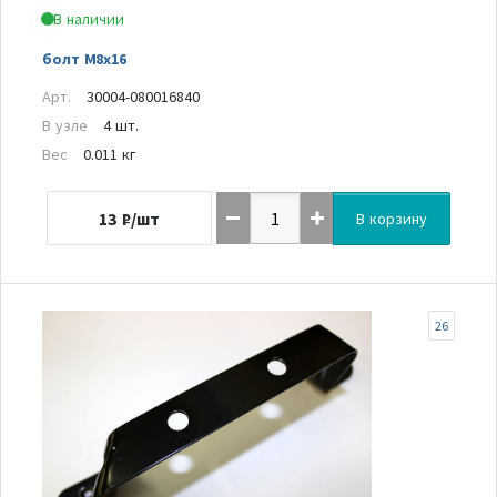
В наличии
болт M8x16
Арт.
30004-080016840
В узле
4 шт.
Вес
0.011 кг
13
₽/шт
В корзину
26