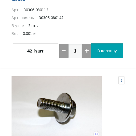
Арт.
30306-080112
Арт. замены
30306-080142
В узле
2 шт.
Вес
0.001 кг
42
₽/шт
В корзину
5