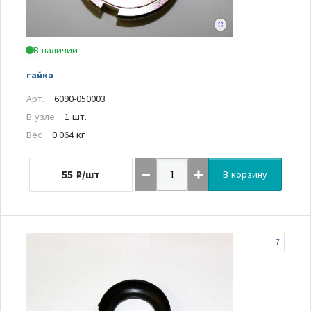
В наличии
гайка
Арт.
6090-050003
В узле
1 шт.
Вес
0.064 кг
55
₽/шт
В корзину
7