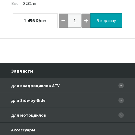
Вес
0.281 кг
1 456
₽/шт
В корзину
Запчасти
для квадроциклов ATV
CFORCE 110 EFI
для Side-by-Side
CF500
CF500-3
для мотоциклов
CF500-A Basic
CF625-Z6 EFI
CF500-A
CFMOTO 150-A Leader
Аксессуары
CF800-U8 EFI
CF500-2A