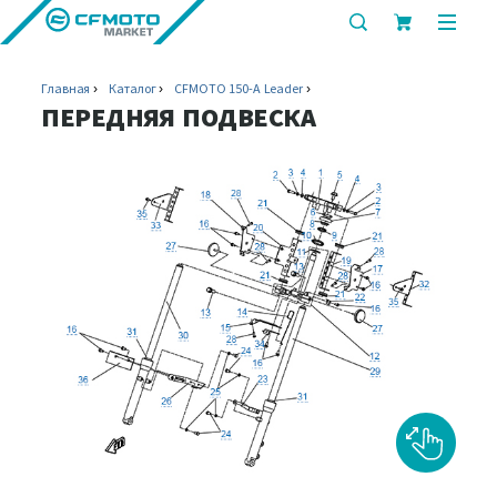
показать
показ
или
или
скрыть
скрыт
Главная
Каталог
CFMOTO 150-A Leader
строку
мобил
ПЕРЕДНЯЯ ПОДВЕСКА
поиска
меню