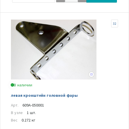
32
В наличии
левая кронштейн головной фары
Арт.
609A-050001
В узле
1 шт.
Вес
0.272 кг