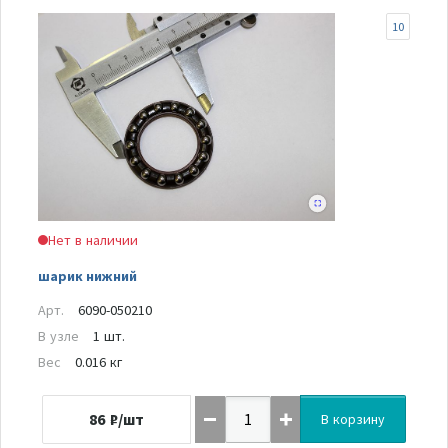
10
Нет в наличии
шарик нижний
Арт.
6090-050210
В узле
1 шт.
Вес
0.016 кг
86
₽/шт
В корзину