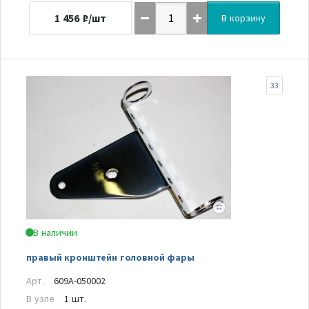
1 456
₽/шт
В корзину
33
В наличии
правый кронштейн головной фары
Арт.
609A-050002
В узле
1 шт.