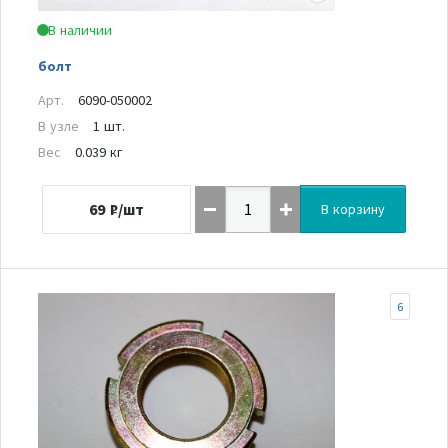
В наличии
болт
Арт.
6090-050002
В узле
1 шт.
Вес
0.039 кг
69
₽/шт
В корзину
6