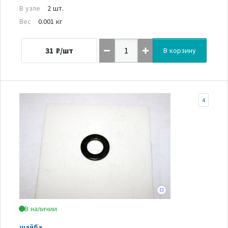
В узле
2 шт.
Вес
0.001 кг
31
₽/шт
В корзину
4
В наличии
шайба