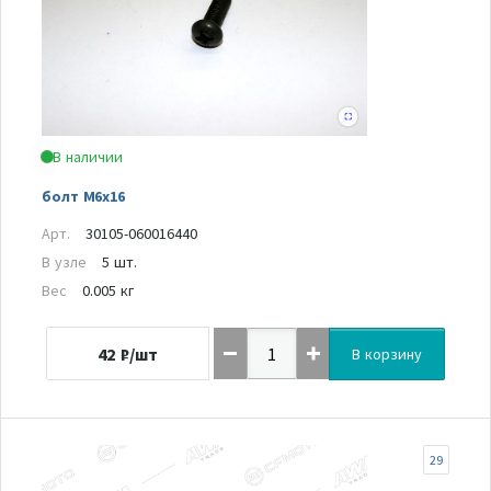
В наличии
болт M6x16
Арт.
30105-060016440
В узле
5 шт.
Вес
0.005 кг
42
₽/шт
В корзину
29