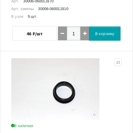
Арт.
30006-060012870
Арт. замены
30006-060012810
В узле
9 шт.
46
₽/шт
В корзину
21
В наличии