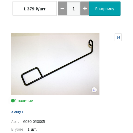
1 379
₽/шт
В корзину
14
В наличии
хомут
Арт.
6090-050005
В узле
1 шт.