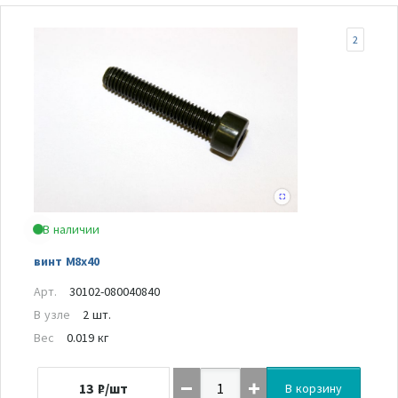
2
В наличии
винт M8x40
Арт.
30102-080040840
В узле
2 шт.
Вес
0.019 кг
13
₽/шт
В корзину