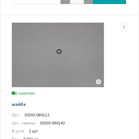
3
В наличии
шайба
Арт.
30303-080112
Арт. замены
30303-080142
В узле
2 шт.
Вес
0.002 кг