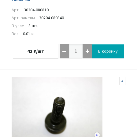
Арт.
30204-080810
Арт. замены
30204-080840
В узле
3 шт.
Вес
0.01 кг
42
₽/шт
В корзину
4