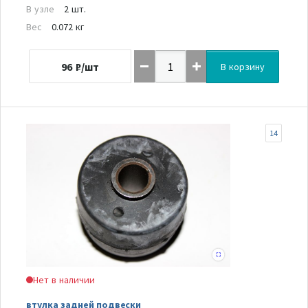
В узле
2 шт.
Вес
0.072 кг
96
₽/шт
В корзину
14
Нет в наличии
втулка задней подвески