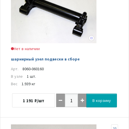
Нет в наличии
шарнирный узел подвески в сборе
Арт.
8060-060160
В узле
1 шт.
Вес
1.939 кг
1 191
₽/шт
В корзину
20