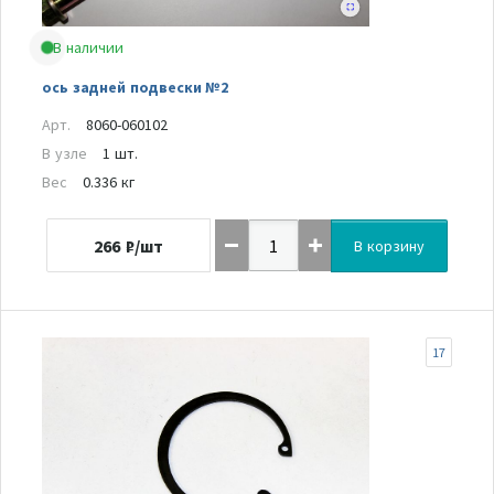
В наличии
ось задней подвески №2
Арт.
8060-060102
В узле
1 шт.
Вес
0.336 кг
266
₽/шт
В корзину
17