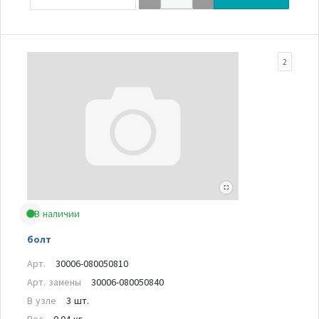
2
В наличии
болт
Арт.
30006-080050810
Арт. замены
30006-080050840
В узле
3 шт.
Вес
0.04 кг