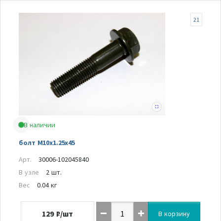
21
В наличии
болт M10x1.25x45
Арт.
30006-102045840
В узле
2 шт.
Вес
0.04 кг
129
₽/шт
В корзину