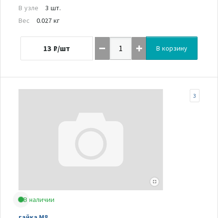
В узле
3 шт.
Вес
0.027 кг
13
₽/шт
В корзину
3
В наличии
гайка M8