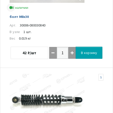
В наличии
болт M8x30
Арт.
30006-080030840
В узле
1 шт.
Вес
0.019 кг
42
₽/шт
В корзину
5