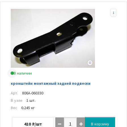
1
В наличии
кронштейн монтажный задней подвески
Арт.
806A-060330
В узле
1 шт.
Вес
0.245 кг
410
₽/шт
В корзину