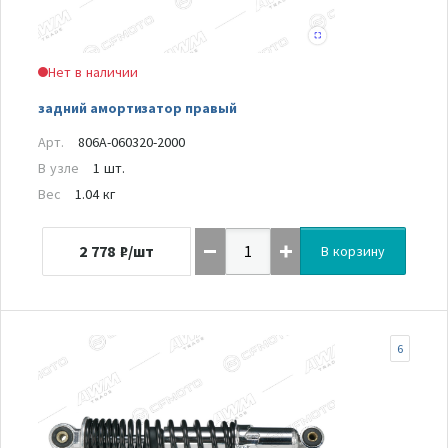
Нет в наличии
задний амортизатор правый
Арт.
806A-060320-2000
В узле
1 шт.
Вес
1.04 кг
2 778
₽/шт
В корзину
6