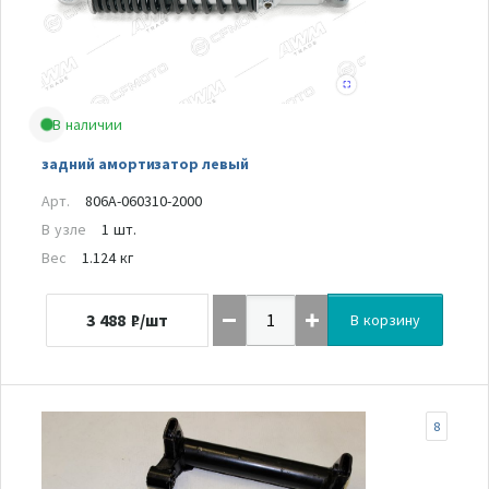
В наличии
задний амортизатор левый
Арт.
806A-060310-2000
В узле
1 шт.
Вес
1.124 кг
3 488
₽/шт
В корзину
8