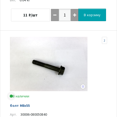
11
₽/шт
В корзину
2
В наличии
болт M8x55
Арт.
30006-080050840