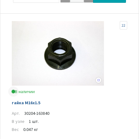
22
В наличии
гайка M16x1.5
Арт.
30204-163840
В узле
1 шт.
Вес
0.047 кг