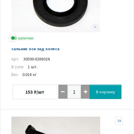
В наличии
сальник оси зад колеса
Арт.
30500-028801N
В узле
1 шт.
Вес
0.018 кг
153
₽/шт
В корзину
19