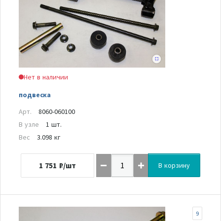
Нет в наличии
подвеска
Арт.
8060-060100
В узле
1 шт.
Вес
3.098 кг
1 751
₽/шт
В корзину
9