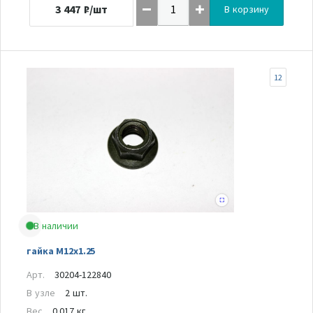
3 447
₽/шт
В корзину
12
В наличии
гайка M12x1.25
Арт.
30204-122840
В узле
2 шт.
Вес
0.017 кг