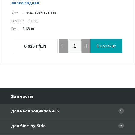
вилка задняя
Арт.
806A-060210-1000
В узле
1 шт.
Вес
1.68 кг
6 025
₽/шт
В корзину
Запчасти
для квадроциклов ATV
CFORCE 110 EFI
для Side-by-Side
CF500