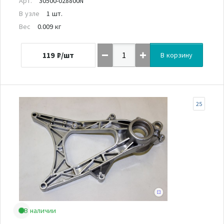
Арт.
30500-028800N
В узле
1 шт.
Вес
0.009 кг
119
₽/шт
В корзину
25
В наличии