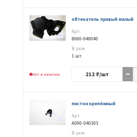
обтекатель правый малый
Арт.
8060-040040
В узле
1 шт.
212
₽/шт
Нет в наличии
пистон крепёжный
Арт.
A000-040303
В узле