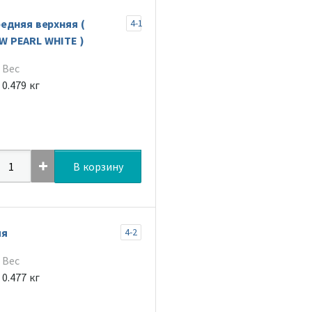
едняя верхняя (
4-1
 PEARL WHITE )
Вес
0.479 кг
В корзину
яя
4-2
Вес
0.477 кг