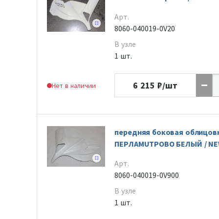
Арт.
8060-040019-0V20
В узле
1 шт.
6 215
₽/шт
Нет в наличии
передняя боковая облицовк
ПЕРЛАМUTРОВО БЕЛЫЙ / NEW
Арт.
8060-040019-0V900
В узле
1 шт.