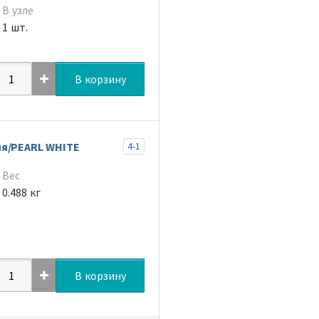
В узле
1 шт.
В корзину
яя/PEARL WHITE
4-1
Вес
0.488 кг
В корзину