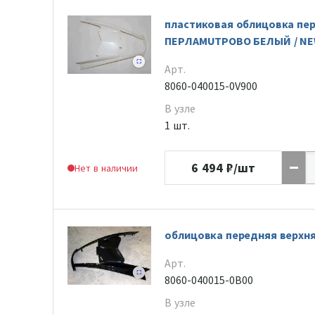
пластиковая облицовка пер
ПЕРЛАМUTРОВО БЕЛЫЙ / NEW
Арт.
8060-040015-0V900
В узле
1 шт.
6 494
₽/шт
Нет в наличии
облицовка передняя верхн
Арт.
8060-040015-0B00
В узле