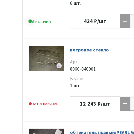
6 шт.
424
₽/шт
В наличии
ветровое стекло
Арт.
8060-040001
В узле
1 шт.
12 243
₽/шт
Нет в наличии
обтекатель правый/PEARL 