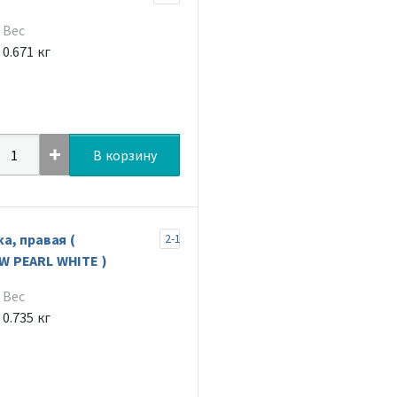
Вес
0.671 кг
В корзину
а, правая (
2-1
 PEARL WHITE )
Вес
0.735 кг