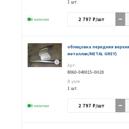
1 шт.
2 797
₽/шт
В наличии
облицовка передняя верхня
металлик/METAL GREY)
Арт.
8060-040015-0H20
В узле
1 шт.
2 797
₽/шт
В наличии