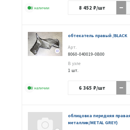
8 452
₽/шт
В наличии
обтекатель правый /BLACK
Арт.
8060-040019-0B00
В узле
1 шт.
6 365
₽/шт
В наличии
облицовка передняя правая
металлик/METAL GREY)