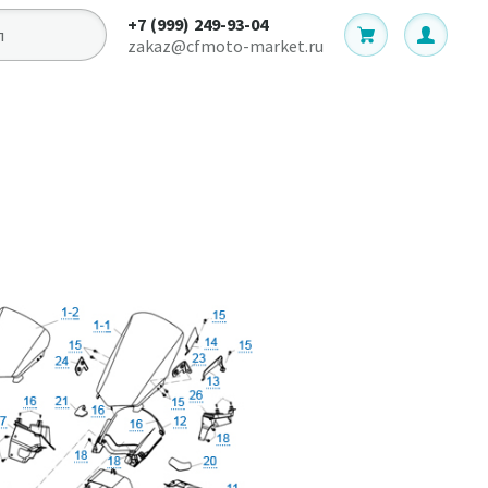
+7 (999) 249-93-04
zakaz@cfmoto-market.ru