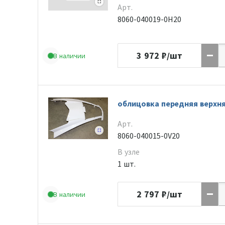
Арт.
8060-040019-0H20
3 972
₽/шт
В наличии
облицовка передняя верхн
Арт.
8060-040015-0V20
В узле
1 шт.
2 797
₽/шт
В наличии