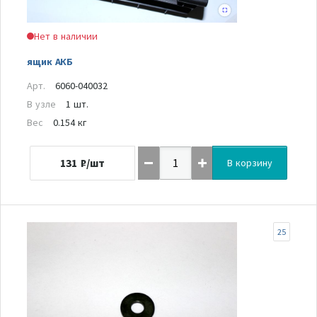
Нет в наличии
ящик АКБ
Арт.
6060-040032
В узле
1 шт.
Вес
0.154 кг
131
₽/шт
В корзину
25