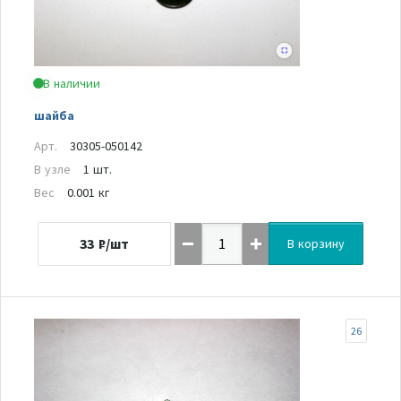
В наличии
шайба
Арт.
30305-050142
В узле
1 шт.
Вес
0.001 кг
33
₽/шт
В корзину
26