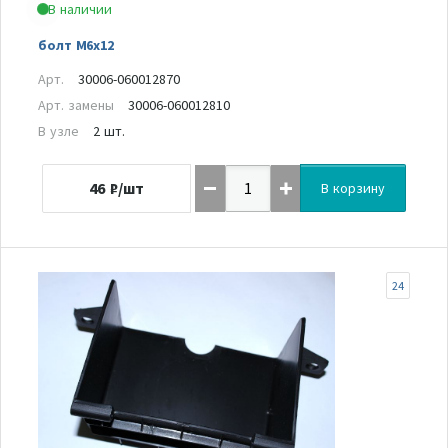
В наличии
болт М6х12
Арт.
30006-060012870
Арт. замены
30006-060012810
В узле
2 шт.
46
₽/шт
В корзину
24