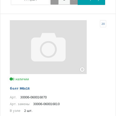
20
В наличии
болт M6x16
Арт.
30006-060016870
Арт. замены
30006-060016810
В узле
2 шт.