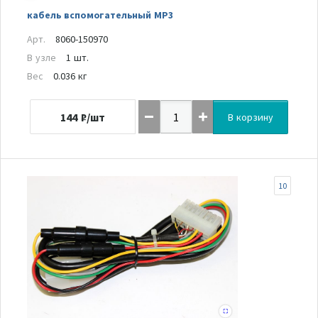
кабель вспомогательный MP3
Арт.
8060-150970
В узле
1 шт.
Вес
0.036 кг
144
₽/шт
В корзину
10