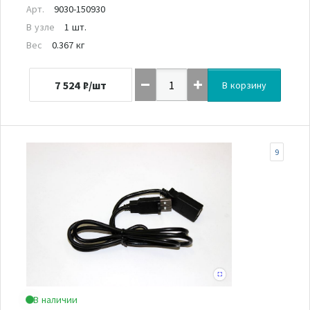
Арт.
9030-150930
В узле
1 шт.
Вес
0.367 кг
7 524
₽/шт
В корзину
9
В наличии