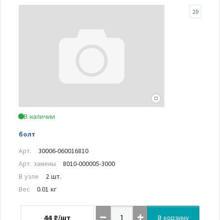
20
В наличии
болт
Арт.
30006-060016810
Арт. замены
8010-000005-3000
В узле
2 шт.
Вес
0.01 кг
44
₽/шт
В корзину