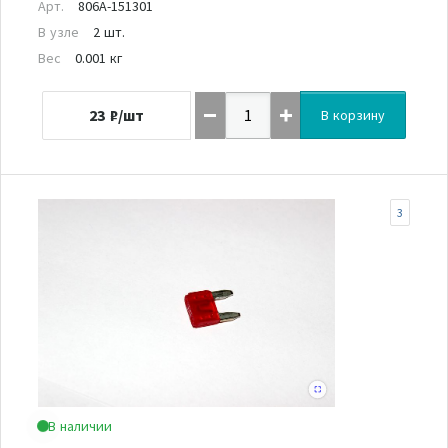
Арт.
806A-151301
В узле
2 шт.
Вес
0.001 кг
23
₽/шт
В корзину
3
В наличии