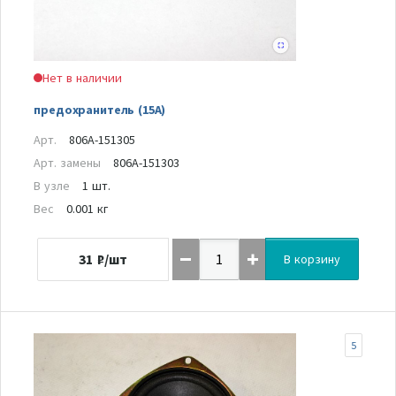
Нет в наличии
предохранитель (15А)
Арт.
806A-151305
Арт. замены
806A-151303
В узле
1 шт.
Вес
0.001 кг
31
₽/шт
В корзину
5