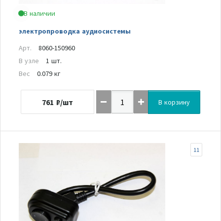
В наличии
электропроводка аудиосистемы
Арт.
8060-150960
В узле
1 шт.
Вес
0.079 кг
761
₽/шт
В корзину
11