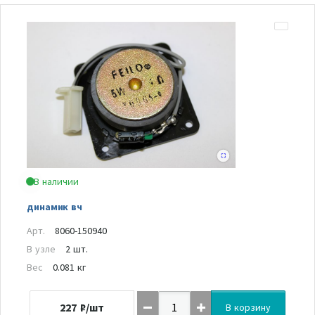
В наличии
динамик вч
Арт.
8060-150940
В узле
2 шт.
Вес
0.081 кг
227
₽/шт
В корзину