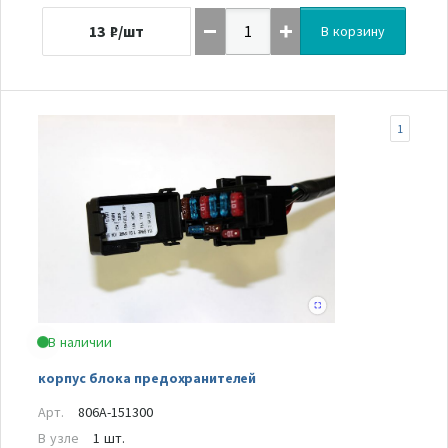
13
₽/шт
В корзину
1
В наличии
корпус блока предохранителей
Арт.
806A-151300
В узле
1 шт.