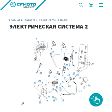
показать
показ
или
или
скрыть
скрыт
Главная
Каталог
CFMOTO 250 JETMAX
строку
мобил
ЭЛЕКТРИЧЕСКАЯ СИСТЕМА 2
поиска
меню