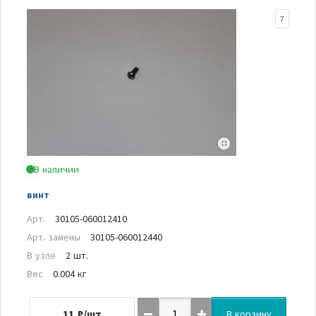
7
В наличии
винт
Арт.
30105-060012410
Арт. замены
30105-060012440
В узле
2 шт.
Вес
0.004 кг
11
₽/шт
В корзину