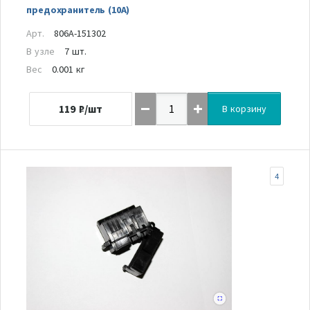
предохранитель (10А)
Арт.
806A-151302
В узле
7 шт.
Вес
0.001 кг
119
₽/шт
В корзину
4