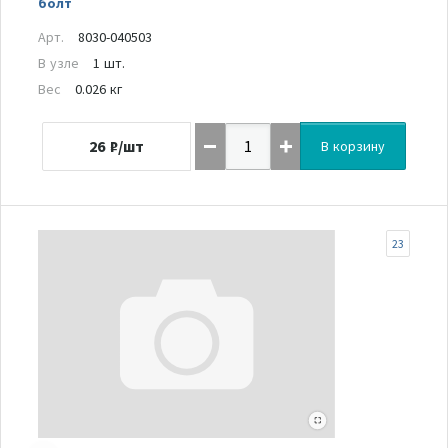
болт
Арт.
8030-040503
В узле
1 шт.
Вес
0.026 кг
26
₽/шт
В корзину
23