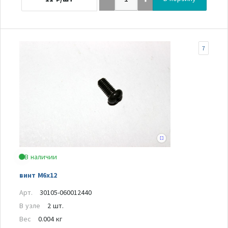
7
В наличии
винт М6х12
Арт.
30105-060012440
В узле
2 шт.
Вес
0.004 кг