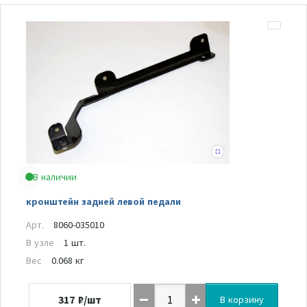
В наличии
кронштейн задней левой педали
Арт.
8060-035010
В узле
1 шт.
Вес
0.068 кг
317
₽/шт
В корзину