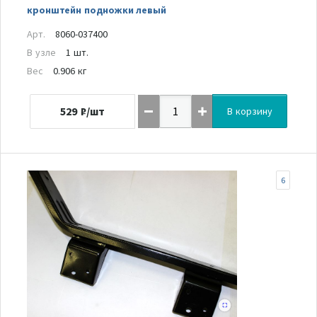
кронштейн подножки левый
Арт.
8060-037400
В узле
1 шт.
Вес
0.906 кг
529
₽/шт
В корзину
6