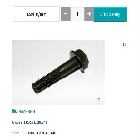
184
₽/шт
В корзину
18
В наличии
болт M10x1.25x45
Арт.
30006-102045840