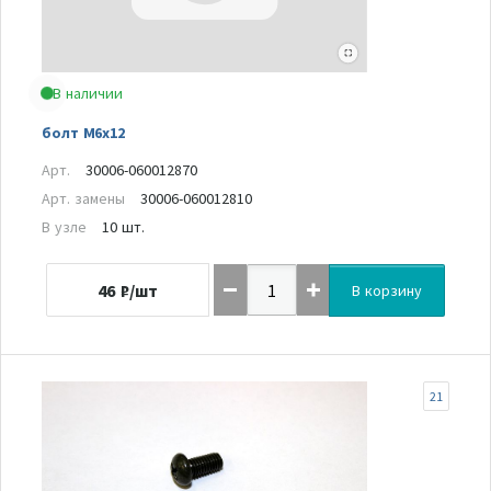
В наличии
болт М6х12
Арт.
30006-060012870
Арт. замены
30006-060012810
В узле
10 шт.
46
₽/шт
В корзину
21