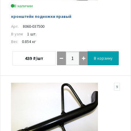
В наличии
кронштейн подножки правый
Арт.
8060-037500
В узле
1 шт.
Вес
0.854 кг
439
₽/шт
В корзину
9