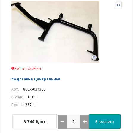
13
Нет в наличии
подставка центральная
Арт.
806A-037300
В узле
1 шт.
Вес
1.767 кг
3 744
₽/шт
В корзину