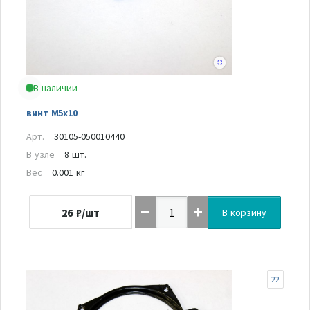
В наличии
винт M5x10
Арт.
30105-050010440
В узле
8 шт.
Вес
0.001 кг
26
₽/шт
В корзину
22