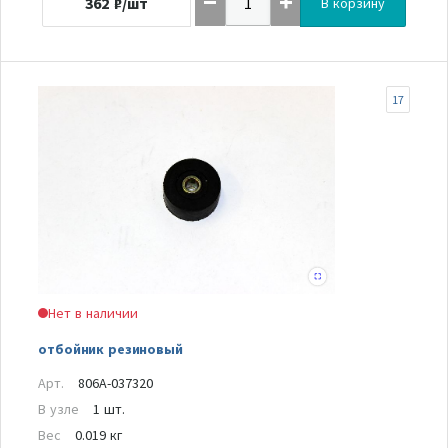
362
₽/шт
В корзину
17
Нет в наличии
отбойник резиновый
Арт.
806A-037320
В узле
1 шт.
Вес
0.019 кг