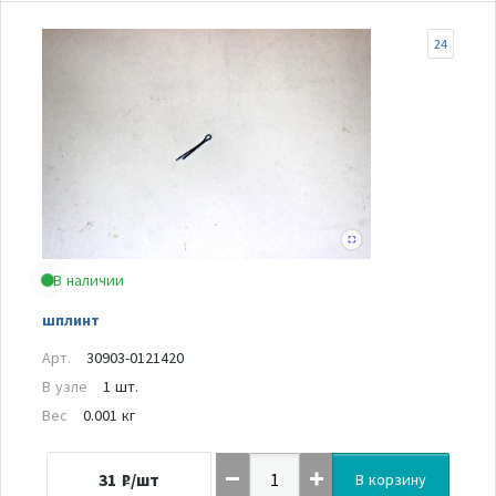
24
В наличии
шплинт
Арт.
30903-0121420
В узле
1 шт.
Вес
0.001 кг
31
₽/шт
В корзину