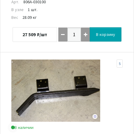
Арт.
806A-030100
В узле
1 шт.
Вес
28.09 кг
27 509
₽/шт
В корзину
5
В наличии