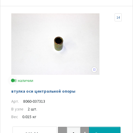
14
В наличии
втулка оси центральной опоры
Арт.
8060-037313
В узле
2 шт.
Вес
0.015 кг