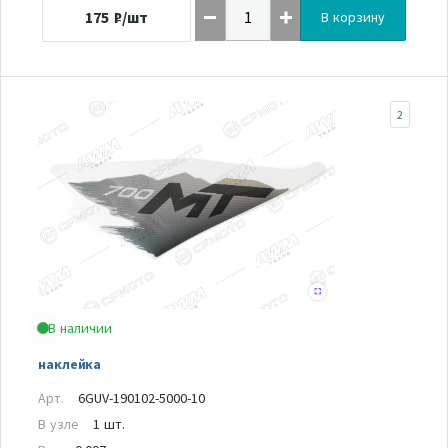
175
₽/шт
В корзину
2
В наличии
наклейка
Арт.
6GUV-190102-5000-10
В узле
1 шт.