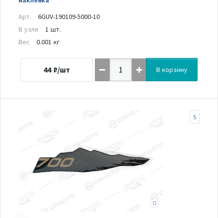
Арт.
6GUV-190109-5000-10
В узле
1 шт.
Вес
0.001 кг
44
₽/шт
В корзину
5