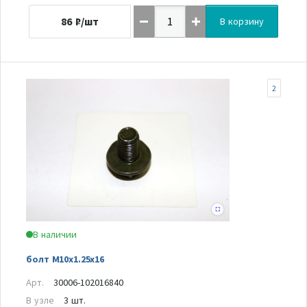
86
₽/шт
В корзину
2
В наличии
болт М10x1.25x16
Арт.
30006-102016840
В узле
3 шт.