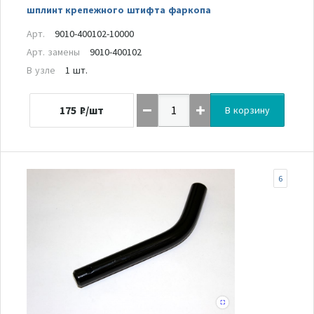
шплинт крепежного штифта фаркопа
Арт.
9010-400102-10000
Арт. замены
9010-400102
В узле
1 шт.
175
₽/шт
В корзину
6