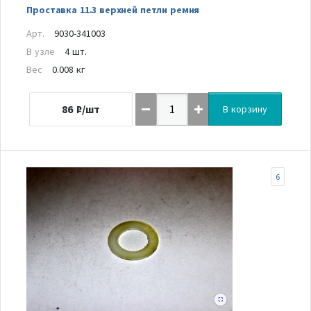
Проставка 11.3 верхней петли ремня
Арт.
9030-341003
В узле
4 шт.
Вес
0.008 кг
86
₽/шт
В корзину
6