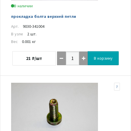
В наличии
прокладка болта верхней петли
Арт.
9030-341004
В узле
2 шт.
Вес
0.001 кг
21
₽/шт
В корзину
7