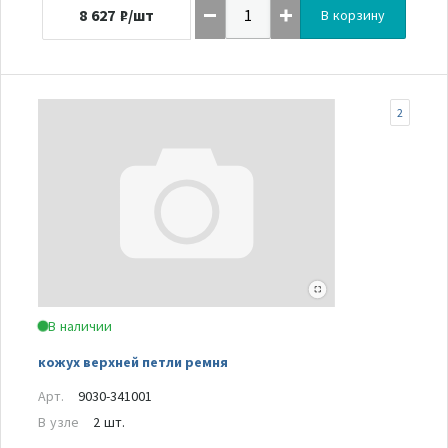
8 627
₽/шт
В корзину
2
В наличии
кожух верхней петли ремня
Арт.
9030-341001
В узле
2 шт.