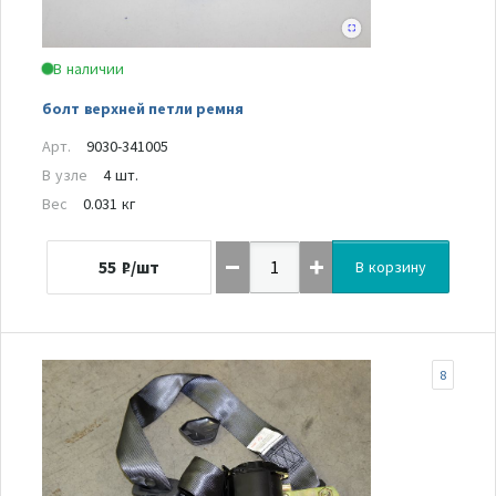
В наличии
болт верхней петли ремня
Арт.
9030-341005
В узле
4 шт.
Вес
0.031 кг
55
₽/шт
В корзину
8