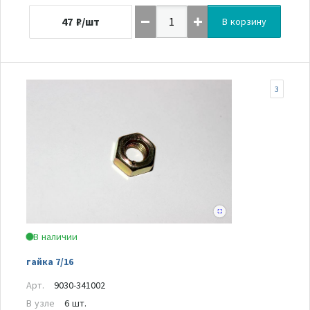
47
₽/шт
В корзину
3
В наличии
гайка 7/16
Арт.
9030-341002
В узле
6 шт.