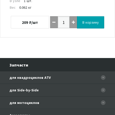
В узле
1 шт.
Вес
0.062 кг
209
₽/шт
В корзину
Запчасти
для квадроциклов ATV
CFORCE 110 EFI
для Side-by-Side
CF500
CF500-3
для мотоциклов
CF500-A Basic
CF625-Z6 EFI
CF500-A
CFMOTO 150-A Leader