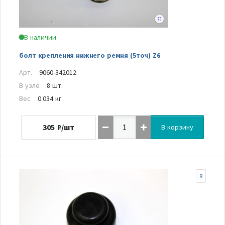
В наличии
болт крепления нижнего ремня (5точ) Z6
Арт.
9060-342012
В узле
8 шт.
Вес
0.034 кг
305
₽/шт
В корзину
8