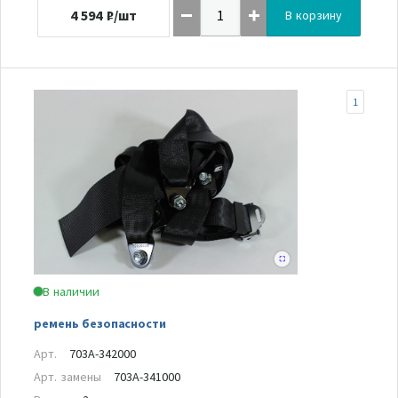
4 594
₽/шт
В корзину
1
В наличии
ремень безопасности
Арт.
703A-342000
Арт. замены
703A-341000