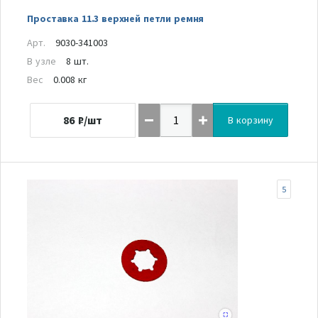
Проставка 11.3 верхней петли ремня
Арт.
9030-341003
В узле
8 шт.
Вес
0.008 кг
86
₽/шт
В корзину
5