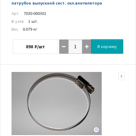
патрубок выпускной сист. охл.вентилятора
Арт.
7030-000302
В узле
1 шт.
Вес
0.079 кг
898
₽/шт
В корзину
3