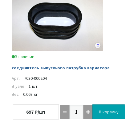
В наличии
соединитель выпускного патрубка вариатора
Арт.
7030-000204
В узле
1 шт.
Вес
0.068 кг
697
₽/шт
В корзину