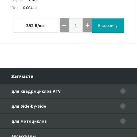
Вес
0.004 кг
392
₽/шт
В корзину
Запчасти
для квадроциклов ATV
CFORCE 110 EFI
для Side-by-Side
CF500
CF500-3
для мотоциклов
CF500-A Basic
CF625-Z6 EFI
CF500-A
CFMOTO 150-A Leader
Аксессуары
CF800-U8 EFI