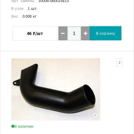
Арт. замены
30006-060016810
В узле
1 шт.
Вес
0.008 кг
46
₽/шт
В корзину
2
В наличии