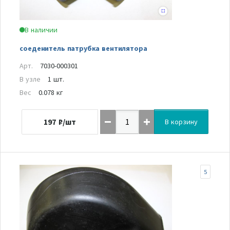
В наличии
соеденитель патрубка вентилятора
Арт.
7030-000301
В узле
1 шт.
Вес
0.078 кг
197
₽/шт
В корзину
5