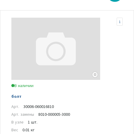
1
В наличии
болт
Арт.
30006-060016810
Арт. замены
8010-000005-3000
В узле
1 шт.
Вес
0.01 кг