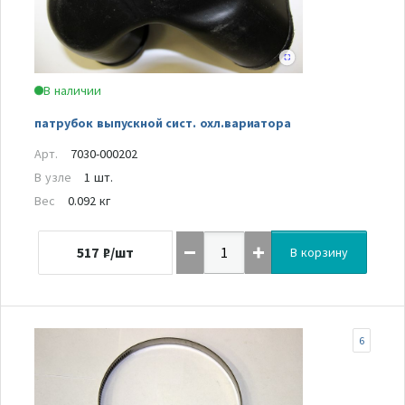
В наличии
патрубок выпускной сист. охл.вариатора
Арт.
7030-000202
В узле
1 шт.
Вес
0.092 кг
517
₽/шт
В корзину
6