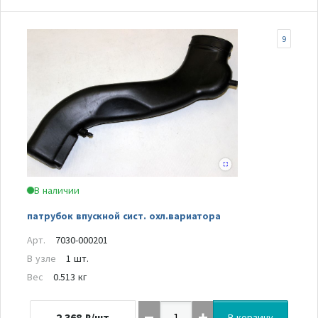
9
В наличии
патрубок впускной сист. охл.вариатора
Арт.
7030-000201
В узле
1 шт.
Вес
0.513 кг
2 368
₽/шт
В корзину