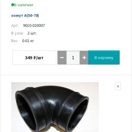
В наличии
хомут A(50-70)
Арт.
9010-020007
В узле
2 шт.
Вес
0.02 кг
349
₽/шт
В корзину
4