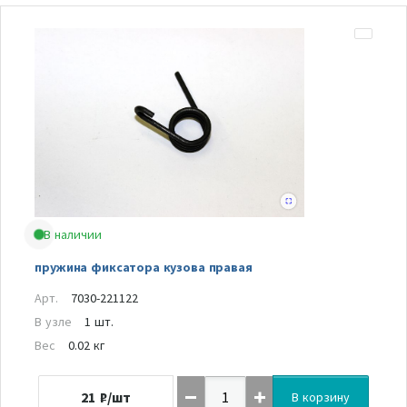
В наличии
пружина фиксатора кузова правая
Арт.
7030-221122
В узле
1 шт.
Вес
0.02 кг
21
₽/шт
В корзину