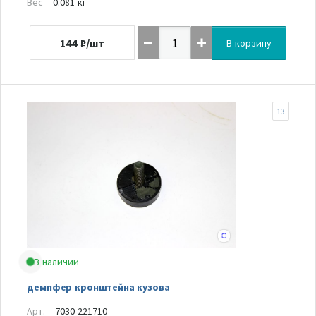
Вес
0.081 кг
144
₽/шт
В корзину
13
В наличии
демпфер кронштейна кузова
Арт.
7030-221710