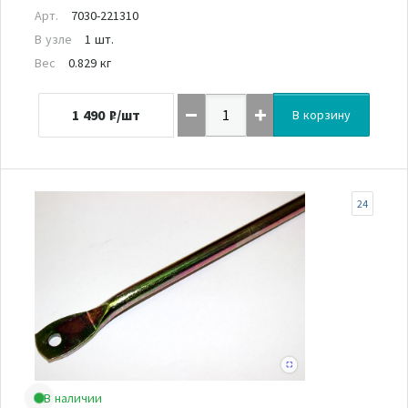
Арт.
7030-221310
В узле
1 шт.
Вес
0.829 кг
1 490
₽/шт
В корзину
24
В наличии