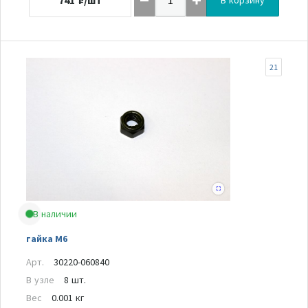
741
₽/шт
В корзину
21
В наличии
гайка М6
Арт.
30220-060840
В узле
8 шт.
Вес
0.001 кг