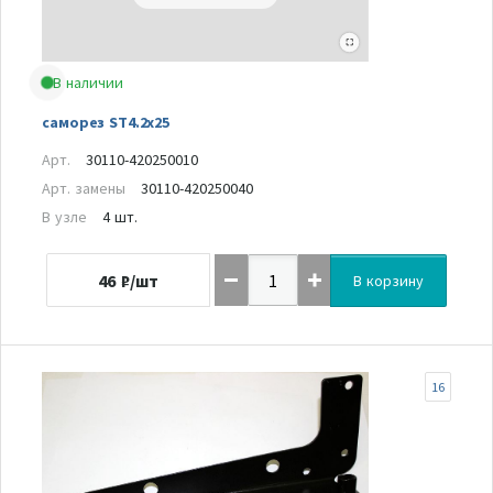
В наличии
саморез ST4.2x25
Арт.
30110-420250010
Арт. замены
30110-420250040
В узле
4 шт.
46
₽/шт
В корзину
16