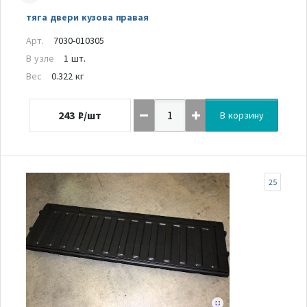
тяга двери кузова правая
Арт.
7030-010305
В узле
1 шт.
Вес
0.322 кг
243
₽/шт
В корзину
25