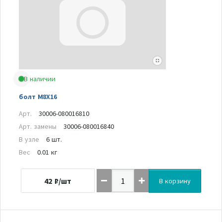
В наличии
болт M8X16
Арт.
30006-080016810
Арт. замены
30006-080016840
В узле
6 шт.
Вес
0.01 кг
42
₽/шт
В корзину