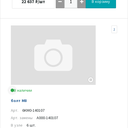
22 637
₽/шт
В корзину
2
В наличии
болт M8
Арт.
6KM0-140107
Арт. замены
A000-140107
В узле
6 шт.