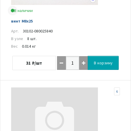
В наличии
винт М8х25
Арт.
30102-080025840
В узле
8 шт.
Вес
0.014 кг
31
₽/шт
В корзину
6