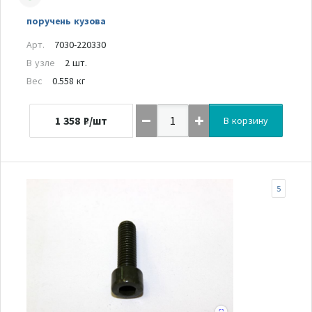
поручень кузова
Арт.
7030-220330
В узле
2 шт.
Вес
0.558 кг
1 358
₽/шт
В корзину
5