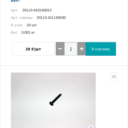
винт
Арт.
30110-420160010
Арт. замены
30110-421160040
В узле
20 шт.
Вес
0.002 кг
39
₽/шт
В корзину
15