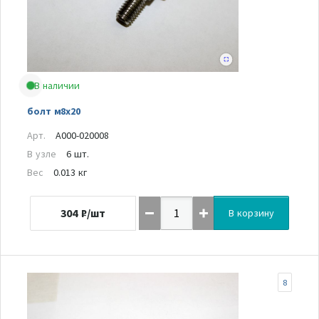
В наличии
болт м8х20
Арт.
A000-020008
В узле
6 шт.
Вес
0.013 кг
304
₽/шт
В корзину
8