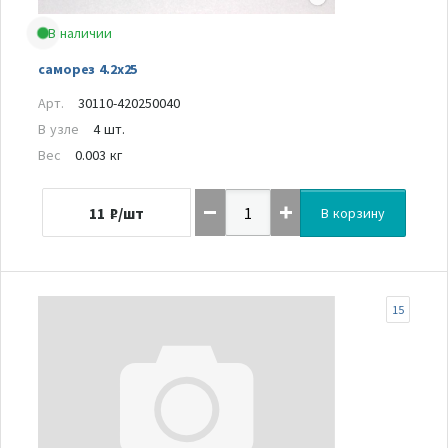
В наличии
саморез 4.2х25
Арт.
30110-420250040
В узле
4 шт.
Вес
0.003 кг
11
₽/шт
В корзину
15