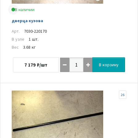
В наличии
дверца кузова
Арт.
7030-220170
В узле
1 шт.
Вес
3.68 кг
7 179
₽/шт
В корзину
26