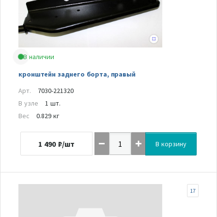
В наличии
кронштейн заднего борта, правый
Арт.
7030-221320
В узле
1 шт.
Вес
0.829 кг
1 490
₽/шт
В корзину
17