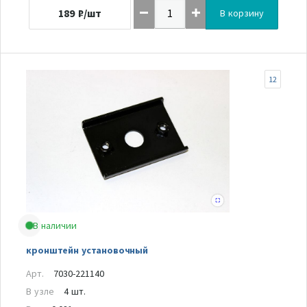
189
₽/шт
В корзину
12
В наличии
кронштейн установочный
Арт.
7030-221140
В узле
4 шт.