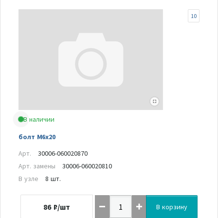
10
В наличии
болт M6x20
Арт.
30006-060020870
Арт. замены
30006-060020810
В узле
8 шт.
86
₽/шт
В корзину