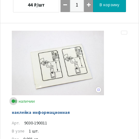
44
₽/шт
В корзину
В наличии
наклейка информационная
Арт.
9030-190011
В узле
1 шт.
Вес
0.001 кг