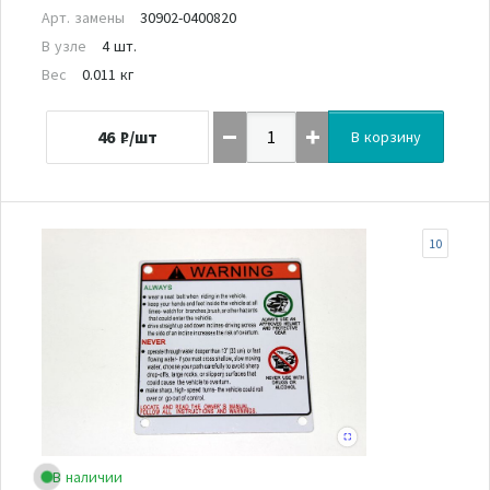
Арт. замены
30902-0400820
В узле
4 шт.
Вес
0.011 кг
46
₽/шт
В корзину
10
В наличии