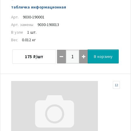
табличка информационная
Арт.
9030-190001
Арт. замены
9030-190013
В узле
1 шт.
Вес
0.012 кг
175
₽/шт
В корзину
12