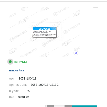
В наличии
наклейка
Арт.
905B-190413
Арт. замены
905B-190413-US13C
В узле
1 шт.
Вес
0.001 кг