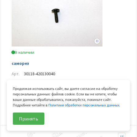
В наличии
саморез
Арт.
30118-420130040
В узле
6 шт.
Продолжая использовать сайт, вы даете согласие на обработку
Вес
0.001 кг
персональных данных: файлов cookie. Если вы не хотите, чтобы
ваши данные обрабатывались, пожалуйста, покиньте сайт.
Подробнее читайте в
Политике обработки персональных данных
.
23
₽/шт
В корзину
Принять
17