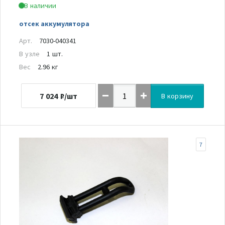
В наличии
отсек аккумулятора
Арт.
7030-040341
В узле
1 шт.
Вес
2.96 кг
7 024
₽/шт
В корзину
7