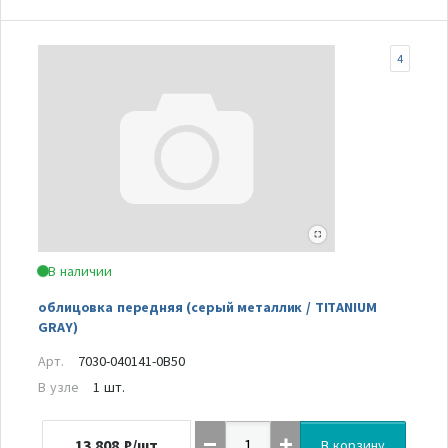
4
В наличии
облицовка передняя (серый металлик / TITANIUM
GRAY)
Арт.
7030-040141-0B50
В узле
1 шт.
13 808
₽/шт
В корзину