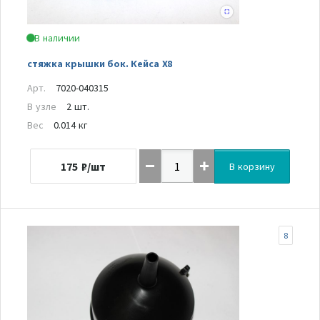
В наличии
стяжка крышки бок. Кейса Х8
Арт.
7020-040315
В узле
2 шт.
Вес
0.014 кг
175
₽/шт
В корзину
8