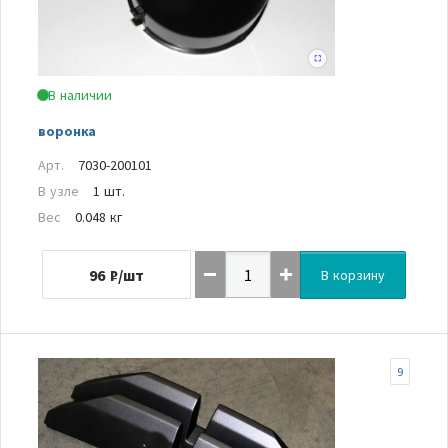
В наличии
воронка
Арт.
7030-200101
В узле
1 шт.
Вес
0.048 кг
96
₽/шт
В корзину
9