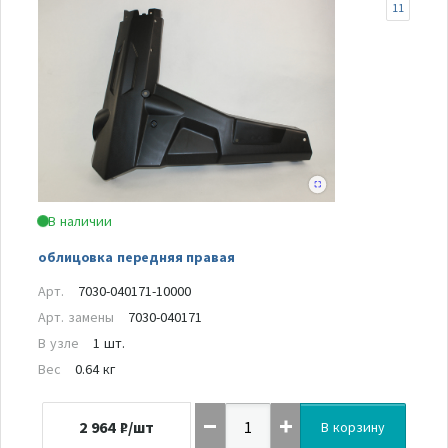
11
В наличии
облицовка передняя правая
Арт.
7030-040171-10000
Арт. замены
7030-040171
В узле
1 шт.
Вес
0.64 кг
2 964
₽/шт
В корзину