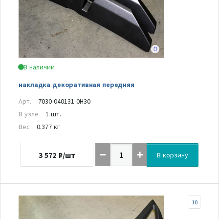
В наличии
накладка декоративная передняя
Арт.
7030-040131-0H30
В узле
1 шт.
Вес
0.377 кг
3 572
₽/шт
В корзину
10