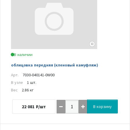
В наличии
облицовка передняя (кленовый камуфляж)
Арт.
7030-040141-0W00
В узле
1 шт.
Вес
2.86 кг
22 081
₽/шт
В корзину