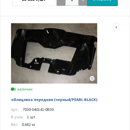
4
В наличии
облицовка передняя (черный/PEARL BLACK)
Арт.
7030-040141-0B30
В узле
1 шт.
Вес
0.662 кг