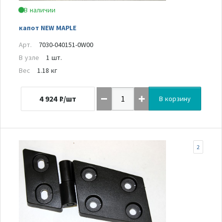
В наличии
капот NEW MAPLE
Арт.
7030-040151-0W00
В узле
1 шт.
Вес
1.18 кг
4 924
₽/шт
В корзину
2