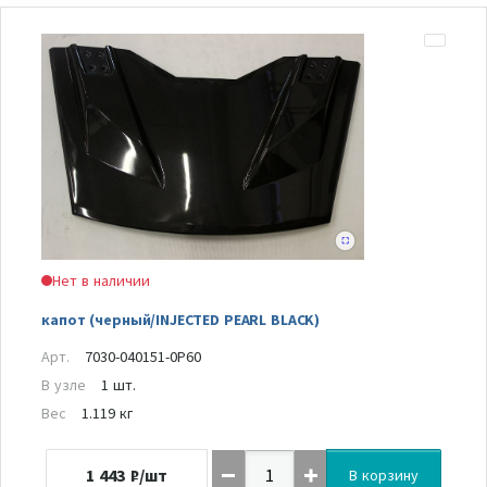
Нет в наличии
капот (черный/INJECTED PEARL BLACK)
Арт.
7030-040151-0P60
В узле
1 шт.
Вес
1.119 кг
1 443
₽/шт
В корзину