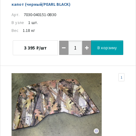
капот (черный/PEARL BLACK)
Арт.
7030-040151-0B30
В узле
1 шт.
Вес
1.18 кг
3 395
₽/шт
В корзину
1