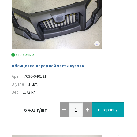
В наличии
облицовка передней части кузова
Арт.
7030-040121
В узле
1 шт.
Вес
1.72 кг
6 401
₽/шт
В корзину