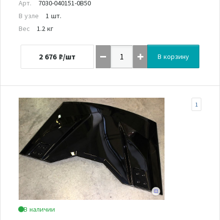
Арт.
7030-040151-0B50
В узле
1 шт.
Вес
1.2 кг
2 676
₽/шт
В корзину
1
В наличии