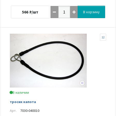
566
₽/шт
В корзину
12
В наличии
тросик капота
Арт.
7030-040010