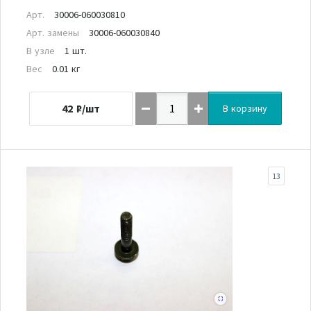
Арт.
30006-060030810
Арт. замены
30006-060030840
В узле
1 шт.
Вес
0.01 кг
42
₽/шт
В корзину
13