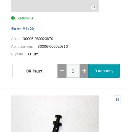
В наличии
болт M6x20
Арт.
30006-060020870
Арт. замены
30006-060020810
В узле
11 шт.
86
₽/шт
В корзину
15