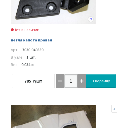
Нет в наличии
петля капота правая
Арт.
7030-040330
В узле
1 шт.
Вес
0.034 кг
785
₽/шт
В корзину
4