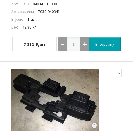
Арт.
7030-040341-10000
Арт. замены
7030-040341
В узле
1 шт.
Вес
47.88 кг
7 811
₽/шт
В корзину
6