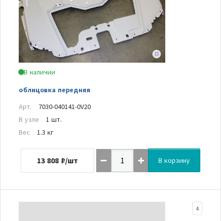
В наличии
облицовка передняя
Арт.
7030-040141-0V20
В узле
1 шт.
Вес
1.3 кг
13 808
₽/шт
В корзину
4