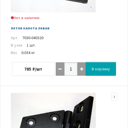
Нет в наличии
петля капота левая
Арт.
7030-040320
В узле
1 шт.
Вес
0.034 кг
785
₽/шт
В корзину
3