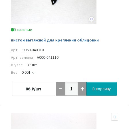
В наличии
пистон вытяжной для крепления облицовки
Арт.
9060-040310
Арт. замены
A000-041110
В узле
37 шт.
Вес
0.001 кг
86
₽/шт
В корзину
16