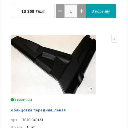
13 808
₽/шт
В корзину
5
В наличии
облицовка передняя, левая
Арт.
7030-040161
В узле
1 шт.