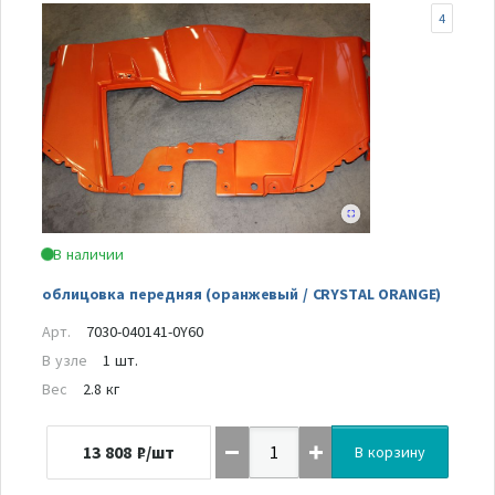
4
В наличии
облицовка передняя (оранжевый / CRYSTAL ORANGE)
Арт.
7030-040141-0Y60
В узле
1 шт.
Вес
2.8 кг
13 808
₽/шт
В корзину