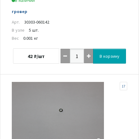
В наличии
гровер
Арт.
30303-060142
В узле
5 шт.
Вес
0.001 кг
42
₽/шт
В корзину
17