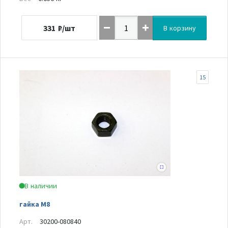
331
₽/шт
В корзину
15
В наличии
гайка М8
Арт.
30200-080840