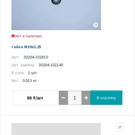
Нет в наличии
гайка M10x1.25
Арт.
30204-102810
Арт. замены
30204-102140
В узле
1 шт.
Вес
0.013 кг
86
₽/шт
В корзину
27