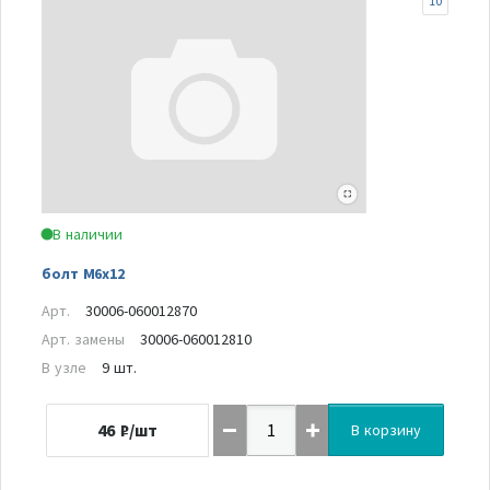
10
В наличии
болт М6х12
Арт.
30006-060012870
Арт. замены
30006-060012810
В узле
9 шт.
46
₽/шт
В корзину