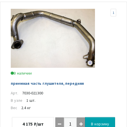
1
В наличии
приемная часть глушителя, передняя
Арт.
7030-021300
В узле
1 шт.
Вес
2.4 кг
4 175
₽/шт
В корзину