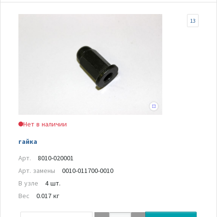
13
Нет в наличии
гайка
Арт.
8010-020001
Арт. замены
0010-011700-0010
В узле
4 шт.
Вес
0.017 кг