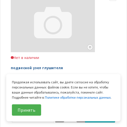
Нет в наличии
подвесной узел глушителя
Арт.
9CR6-020020
Продолжая использовать сайт, вы даете согласие на обработку
Арт. замены
7020-022000-00001
персональных данных: файлов cookie. Если вы не хотите, чтобы
В узле
1 шт.
ваши данные обрабатывались, пожалуйста, покиньте сайт.
Подробнее читайте в
Политике обработки персональных данных
.
Вес
0.134 кг
Принять
434
₽/шт
В корзину