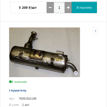
5 209
₽/шт
В корзину
3
В наличии
глушитель
Арт.
7030-021100
В узле
1 шт.