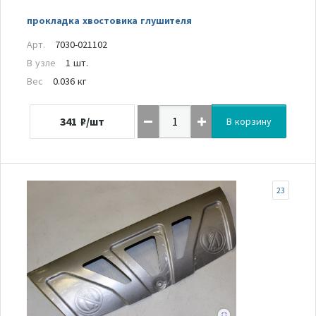
прокладка хвостовика глушителя
Арт.
7030-021102
В узле
1 шт.
Вес
0.036 кг
341
₽/шт
В корзину
23