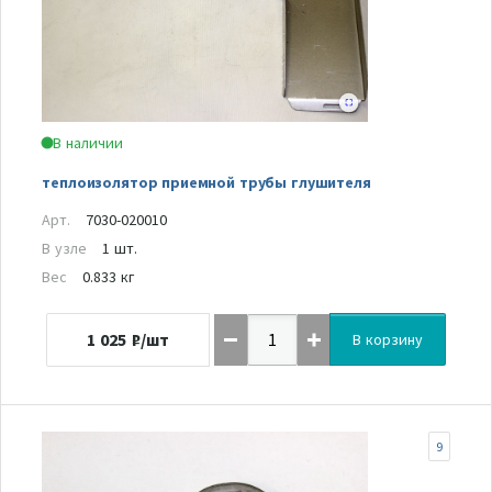
В наличии
теплоизолятор приемной трубы глушителя
Арт.
7030-020010
В узле
1 шт.
Вес
0.833 кг
1 025
₽/шт
В корзину
9