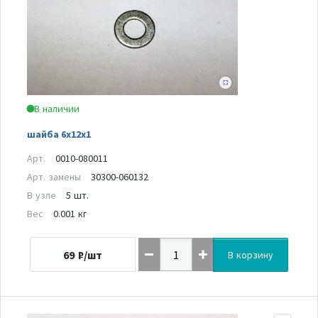
В наличии
шайба 6x12x1
Арт.
0010-080011
Арт. замены
30300-060132
В узле
5 шт.
Вес
0.001 кг
69
₽/шт
В корзину