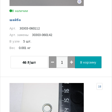
В наличии
шайба
Арт.
30303-060112
Арт. замены
30303-060142
В узле
5 шт.
Вес
0.001 кг
46
₽/шт
В корзину
18