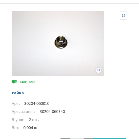
19
В наличии
гайка
Арт.
30204-060810
Арт. замены
30204-060840
В узле
2 шт.
Вес
0.004 кг