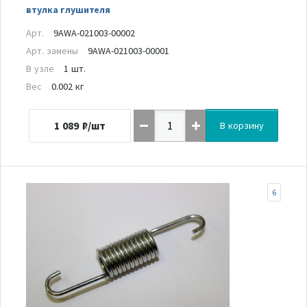
втулка глушителя
Арт.
9AWA-021003-00002
Арт. замены
9AWA-021003-00001
В узле
1 шт.
Вес
0.002 кг
1 089
₽/шт
В корзину
6