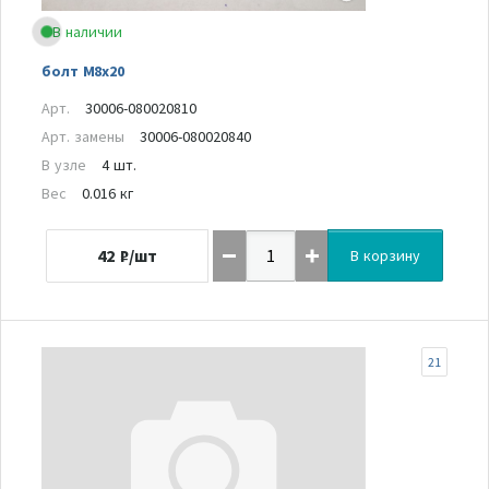
В наличии
болт M8x20
Арт.
30006-080020810
Арт. замены
30006-080020840
В узле
4 шт.
Вес
0.016 кг
42
₽/шт
В корзину
21