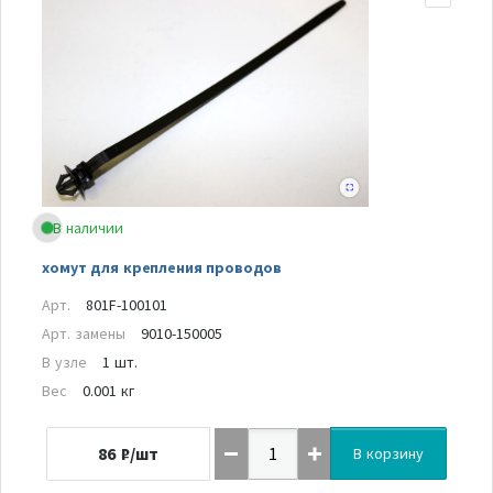
В наличии
хомут для крепления проводов
Арт.
801F-100101
Арт. замены
9010-150005
В узле
1 шт.
Вес
0.001 кг
86
₽/шт
В корзину