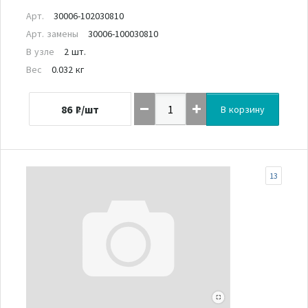
Арт.
30006-102030810
Арт. замены
30006-100030810
В узле
2 шт.
Вес
0.032 кг
86
₽/шт
В корзину
13