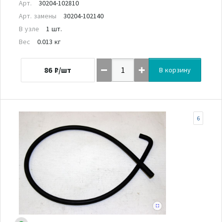
Арт.
30204-102810
Арт. замены
30204-102140
В узле
1 шт.
Вес
0.013 кг
86
₽/шт
В корзину
6