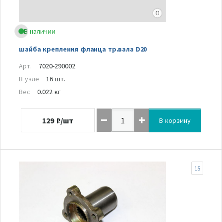
В наличии
шайба крепления фланца тр.вала D20
Арт.
7020-290002
В узле
16 шт.
Вес
0.022 кг
129
₽/шт
В корзину
15