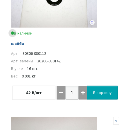
В наличии
шайба
Арт.
30306-080112
Арт. замены
30306-080142
В узле
16 шт.
Вес
0.001 кг
42
₽/шт
В корзину
9