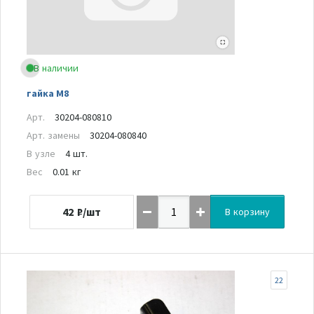
В наличии
гайка M8
Арт.
30204-080810
Арт. замены
30204-080840
В узле
4 шт.
Вес
0.01 кг
42
₽/шт
В корзину
22