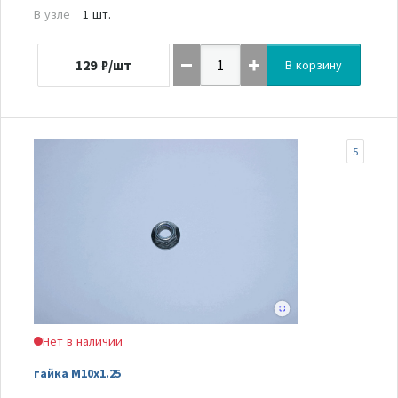
В узле
1 шт.
129
₽/шт
В корзину
5
Нет в наличии
гайка M10x1.25