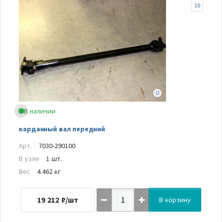
10
В наличии
карданный вал передний
Арт.
7030-290100
В узле
1 шт.
Вес
4.462 кг
19 212
₽/шт
В корзину