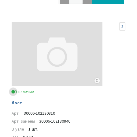
2
В наличии
болт
Арт.
30006-102130810
Арт. замены
30006-102130840
В узле
1 шт.
Вес
0.2 кг