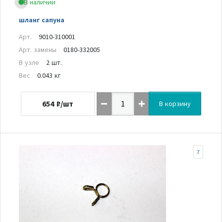
В наличии
шланг сапуна
Арт.
9010-310001
Арт. замены
0180-332005
В узле
2 шт.
Вес
0.043 кг
654
₽/шт
В корзину
7