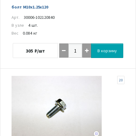
болт M10x1.25x120
Арт.
30006-102120840
В узле
4 шт.
Вес
0.084 кг
305
₽/шт
В корзину
20