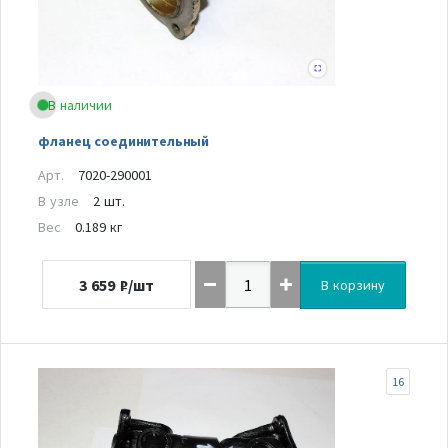
В наличии
фланец соединительный
Арт.
7020-290001
В узле
2 шт.
Вес
0.189 кг
3 659
₽/шт
В корзину
16