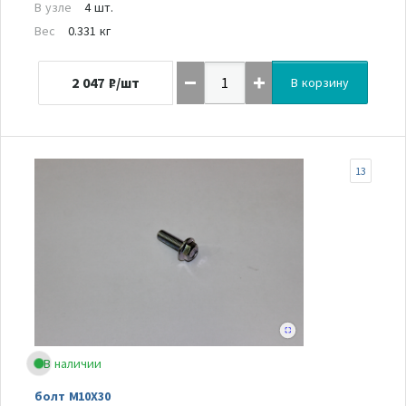
В узле
4 шт.
Вес
0.331 кг
2 047
₽/шт
В корзину
13
В наличии
болт M10X30