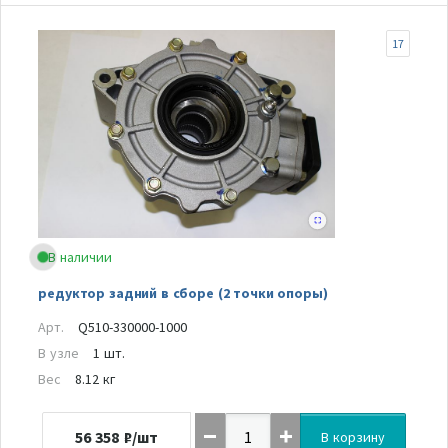
17
В наличии
редуктор задний в сборе (2 точки опоры)
Арт.
Q510-330000-1000
В узле
1 шт.
Вес
8.12 кг
56 358
₽/шт
В корзину