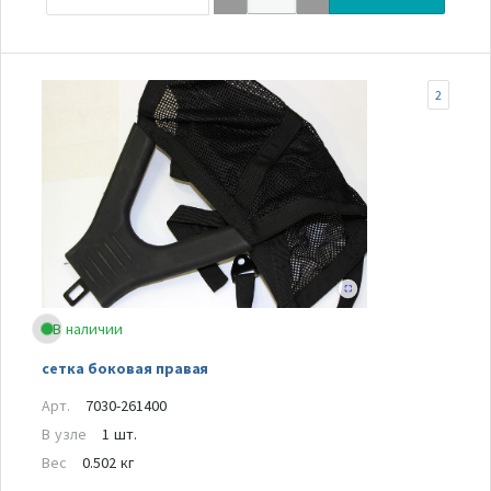
2
В наличии
сетка боковая правая
Арт.
7030-261400
В узле
1 шт.
Вес
0.502 кг