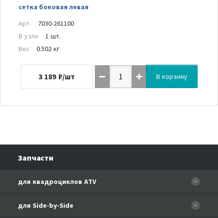
сетка боковая левая
Арт.
7030-261100
В узле
1 шт.
Вес
0.502 кг
3 189
₽/шт
В корзину
Запчасти
для квадроциклов ATV
CFORCE 110 EFI
для Side-by-Side
CF500