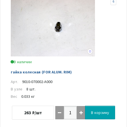
6
В наличии
гайка колесная (FOR ALUM. RIM)
Арт.
9010-070002-A000
В узле
8 шт.
Вес
0.033 кг
263
₽/шт
В корзину