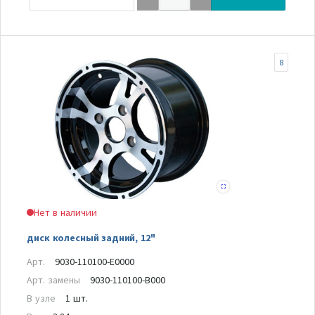
8
Нет в наличии
диск колесный задний, 12"
Арт.
9030-110100-E0000
Арт. замены
9030-110100-B000
В узле
1 шт.