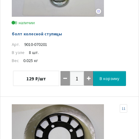
В наличии
болт колесной ступицы
Арт.
9010-070201
В узле
8 шт.
Вес
0.025 кг
129
₽/шт
В корзину
11