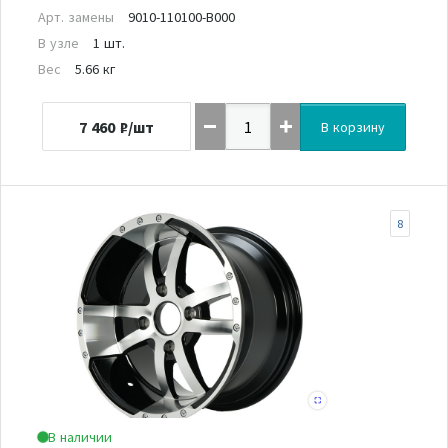
Арт. замены
9010-110100-B000
В узле
1 шт.
Вес
5.66 кг
7 460
₽/шт
В корзину
8
В наличии