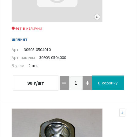
Нет в наличии
шплинт
Арт.
30903-0504010
Арт. замены
30903-0504000
В узле
2 шт.
90
₽/шт
В корзину
4