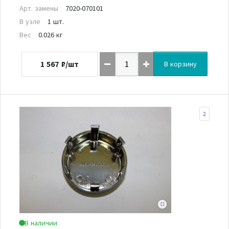
Арт. замены
7020-070101
В узле
1 шт.
Вес
0.026 кг
1 567
₽/шт
В корзину
2
В наличии