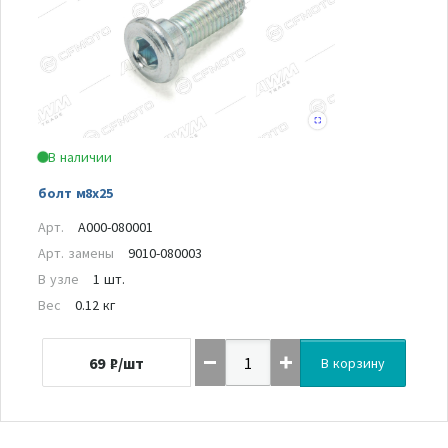
В наличии
болт м8х25
Арт.
A000-080001
Арт. замены
9010-080003
В узле
1 шт.
Вес
0.12 кг
69
₽/шт
В корзину