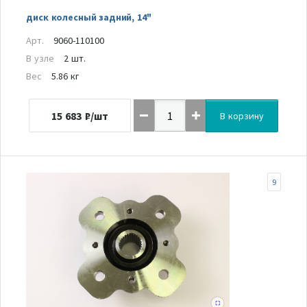
диск колесный задний, 14"
Арт.
9060-110100
В узле
2 шт.
Вес
5.86 кг
15 683
₽/шт
В корзину
9