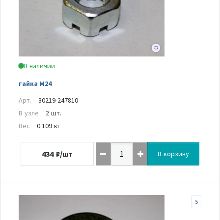
В наличии
гайка М24
Арт.
30219-247810
В узле
2 шт.
Вес
0.109 кг
434
₽/шт
В корзину
5