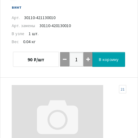
винт
Арт.
30110-421130010
Арт. замены
30110-420130010
В узле
1 шт.
Вес
0.04 кг
90
₽/шт
В корзину
21