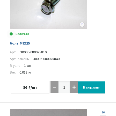
В наличии
болт M8X25
Арт.
30006-080025810
Арт. замены
30006-080025840
В узле
1 шт.
Вес
0.018 кг
86
₽/шт
В корзину
16