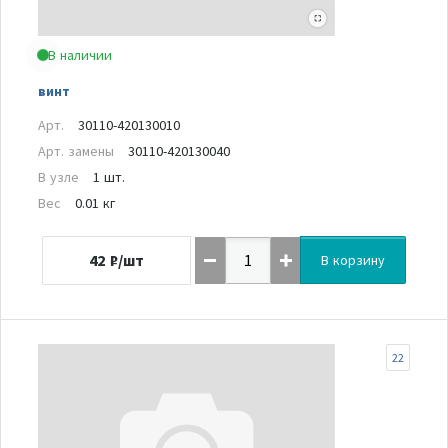
В наличии
винт
Арт.
30110-420130010
Арт. замены
30110-420130040
В узле
1 шт.
Вес
0.01 кг
42
₽/шт
В корзину
22