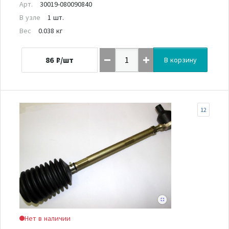
Арт.
30019-080090840
В узле
1 шт.
Вес
0.038 кг
86
₽/шт
В корзину
12
Нет в наличии