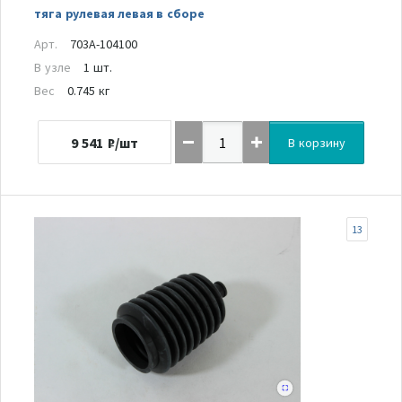
тяга рулевая левая в сборе
Арт.
703A-104100
В узле
1 шт.
Вес
0.745 кг
9 541
₽/шт
В корзину
13