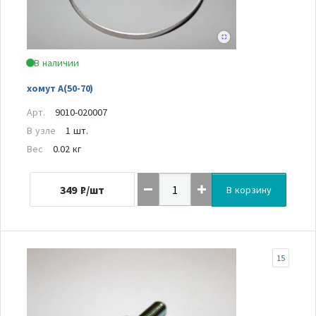
В наличии
хомут A(50-70)
Арт.
9010-020007
В узле
1 шт.
Вес
0.02 кг
349
₽/шт
В корзину
15