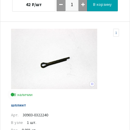
42
₽/шт
В корзину
1
В наличии
шплинт
Арт.
30903-0322240
В узле
1 шт.
Вес
0.001 кг