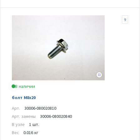
9
В наличии
болт M8x20
Арт.
30006-080020810
Арт. замены
30006-080020840
В узле
1 шт.
Вес
0.016 кг