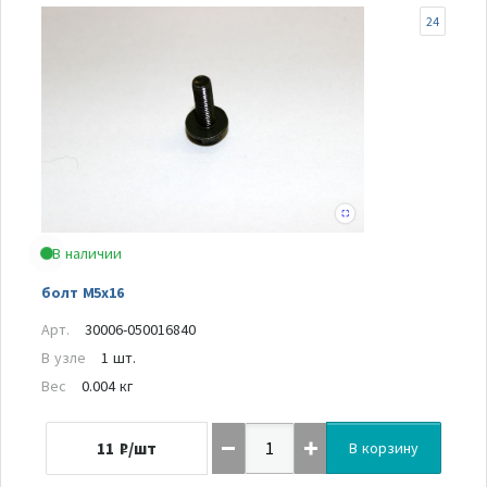
24
В наличии
болт М5х16
Арт.
30006-050016840
В узле
1 шт.
Вес
0.004 кг
11
₽/шт
В корзину