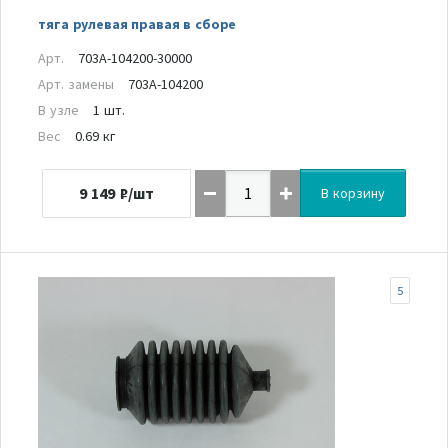
тяга рулевая правая в сборе
Арт.
703A-104200-30000
Арт. замены
703A-104200
В узле
1 шт.
Вес
0.69 кг
9 149
₽/шт
В корзину
5