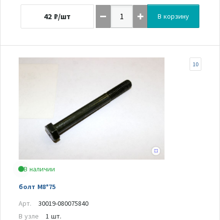
42
₽/шт
В корзину
10
В наличии
болт M8*75
Арт.
30019-080075840
В узле
1 шт.