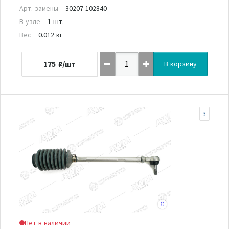
Арт. замены
30207-102840
В узле
1 шт.
Вес
0.012 кг
175
₽/шт
В корзину
3
Нет в наличии