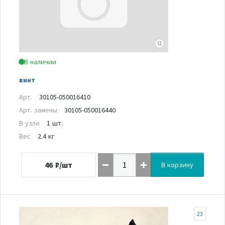
В наличии
винт
Арт.
30105-050016410
Арт. замены
30105-050016440
В узле
1 шт.
Вес
2.4 кг
46
₽/шт
В корзину
23