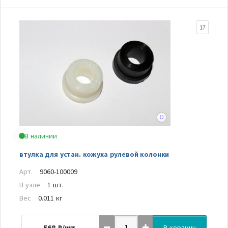
17
В наличии
втулка для устан. кожуха рулевой колонки
Арт.
9060-100009
В узле
1 шт.
Вес
0.011 кг
568
₽/шт
В корзину