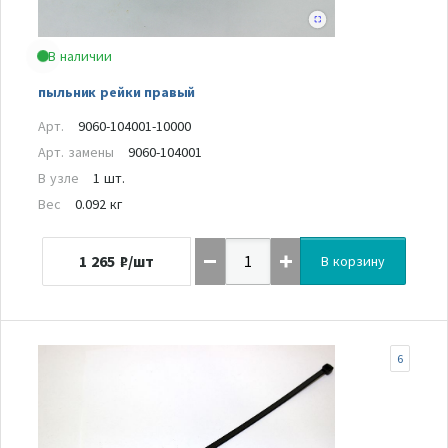
В наличии
пыльник рейки правый
Арт.
9060-104001-10000
Арт. замены
9060-104001
В узле
1 шт.
Вес
0.092 кг
1 265
₽/шт
В корзину
6