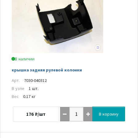
В наличии
крышка задняя рулевой колонки
Арт.
7030-040312
В узле
1 шт.
Вес
0.17 кг
176
₽/шт
В корзину