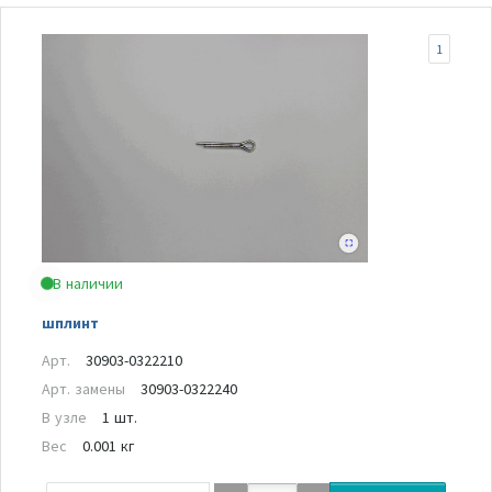
1
В наличии
шплинт
Арт.
30903-0322210
Арт. замены
30903-0322240
В узле
1 шт.
Вес
0.001 кг