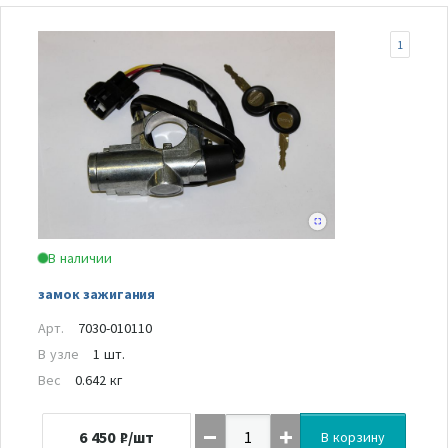
1
В наличии
замок зажигания
Арт.
7030-010110
В узле
1 шт.
Вес
0.642 кг
6 450
₽/шт
В корзину