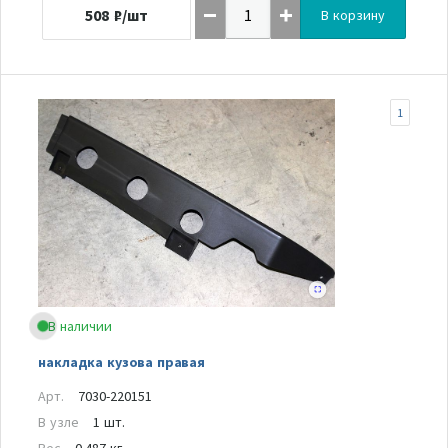
508
₽/шт
В корзину
1
В наличии
накладка кузова правая
Арт.
7030-220151
В узле
1 шт.
Вес
0.487 кг