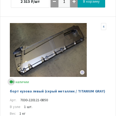
2 313
₽/шт
В корзину
4
В наличии
борт кузова левый (серый металлик / TITANIUM GRAY)
Арт.
7030-220121-0B50
В узле
1 шт.
Вес
1 кг