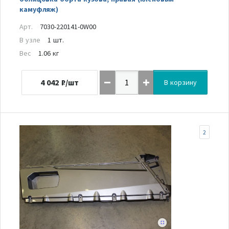
камуфляж)
Арт.
7030-220141-0W00
В узле
1 шт.
Вес
1.06 кг
4 042
₽/шт
В корзину
2