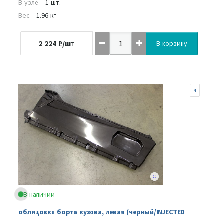
В узле
1 шт.
Вес
1.96 кг
2 224
₽/шт
В корзину
4
В наличии
облицовка борта кузова, левая (черный/INJECTED