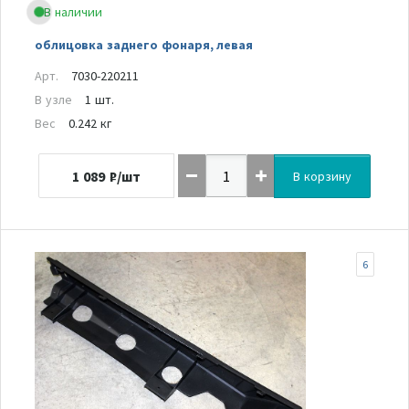
В наличии
облицовка заднего фонаря, левая
Арт.
7030-220211
В узле
1 шт.
Вес
0.242 кг
1 089
₽/шт
В корзину
6