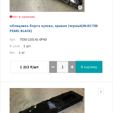
Нет в наличии
облицовка борта кузова, правая (черный/INJECTED
PEARL BLACK)
Арт.
7030-220141-0P60
В узле
1 шт.
Вес
1 кг
1 213
₽/шт
В корзину
2