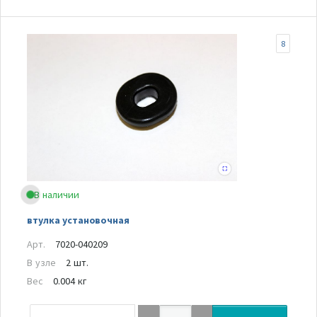
8
В наличии
втулка установочная
Арт.
7020-040209
В узле
2 шт.
Вес
0.004 кг