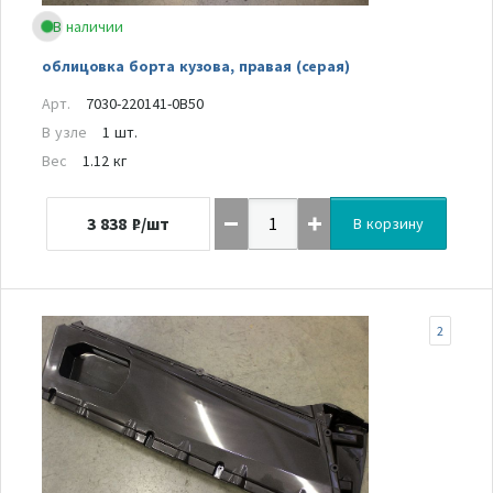
В наличии
облицовка борта кузова, правая (серая)
Арт.
7030-220141-0B50
В узле
1 шт.
Вес
1.12 кг
3 838
₽/шт
В корзину
2