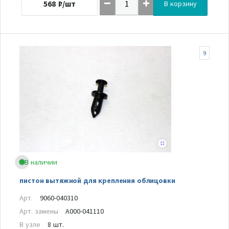
568
₽/шт
В корзину
9
В наличии
пистон вытяжной для крепления облицовки
Арт.
9060-040310
Арт. замены
A000-041110
В узле
8 шт.