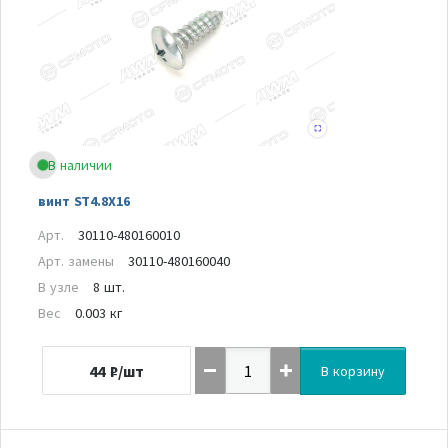
В наличии
винт ST4.8X16
Арт.
30110-480160010
Арт. замены
30110-480160040
В узле
8 шт.
Вес
0.003 кг
44
₽/шт
В корзину