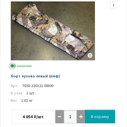
4
В наличии
борт кузова левый (кмф)
Арт.
7030-220121-0W00
В узле
1 шт.
Вес
1.02 кг
4 054
₽/шт
В корзину