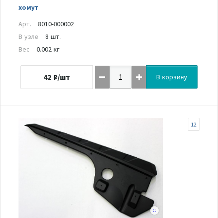
хомут
Арт.
8010-000002
В узле
8 шт.
Вес
0.002 кг
42
₽/шт
В корзину
12