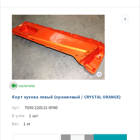
4
В наличии
борт кузова левый (оранжевый / CRYSTAL ORANGE)
Арт.
7030-220121-0Y60
В узле
1 шт.
Вес
1 кг