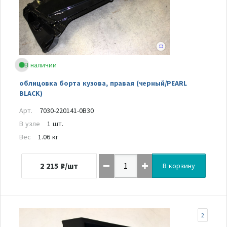
В наличии
облицовка борта кузова, правая (черный/PEARL
BLACK)
Арт.
7030-220141-0B30
В узле
1 шт.
Вес
1.06 кг
2 215
₽/шт
В корзину
2