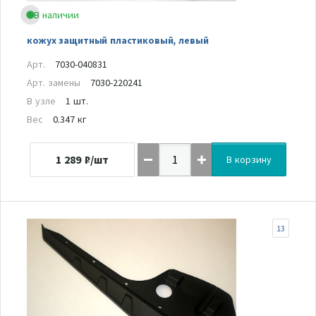
В наличии
кожух защитный пластиковый, левый
Арт.
7030-040831
Арт. замены
7030-220241
В узле
1 шт.
Вес
0.347 кг
1 289
₽/шт
В корзину
13