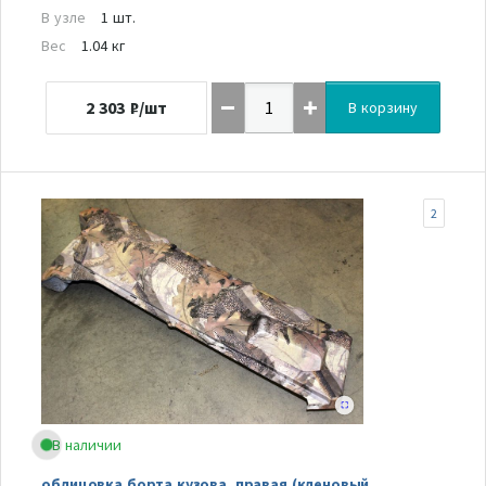
В узле
1 шт.
Вес
1.04 кг
2 303
₽/шт
В корзину
2
В наличии
облицовка борта кузова, правая (кленовый