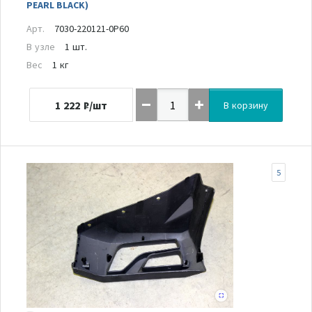
PEARL BLACK)
Арт.
7030-220121-0P60
В узле
1 шт.
Вес
1 кг
1 222
₽/шт
В корзину
5