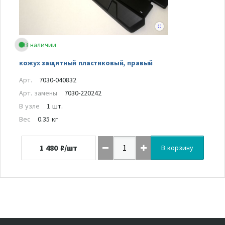
В наличии
кожух защитный пластиковый, правый
Арт.
7030-040832
Арт. замены
7030-220242
В узле
1 шт.
Вес
0.35 кг
1 480
₽/шт
В корзину