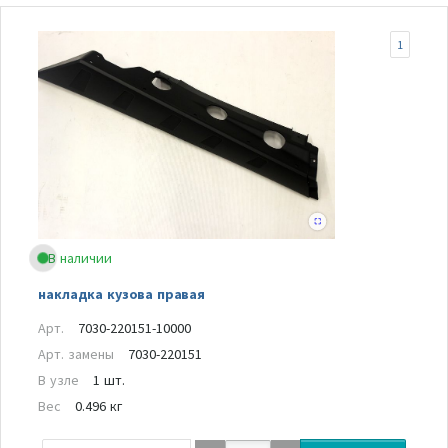
1
В наличии
накладка кузова правая
Арт.
7030-220151-10000
Арт. замены
7030-220151
В узле
1 шт.
Вес
0.496 кг