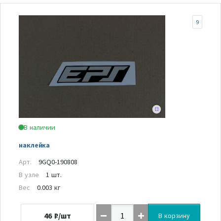
9
В наличии
наклейка
Арт.
9GQ0-190808
В узле
1 шт.
Вес
0.003 кг
46
₽/шт
В корзину