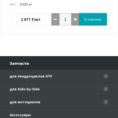
Вес
0.025 кг
2 877
₽/шт
В корзину
Запчасти
для квадроциклов ATV
CFORCE 110 EFI
для Side-by-Side
CF500
CF500-3
для мотоциклов
CF500-A Basic
CF625-Z6 EFI
CF500-A
CFMOTO 150-A Leader
Аксессуары
CF800-U8 EFI